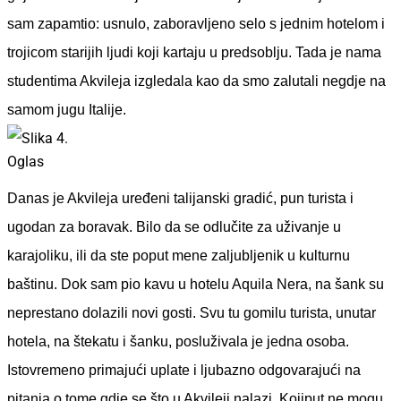
sam zapamtio: usnulo, zaboravljeno selo s jednim hotelom i
trojicom starijih ljudi koji kartaju u predsoblju. Tada je nama
studentima Akvileja izgledala kao da smo zalutali negdje na
samom jugu Italije.
Oglas
Danas je Akvileja uređeni talijanski gradić, pun turista i
ugodan za boravak. Bilo da se odlučite za uživanje u
karajoliku, ili da ste poput mene zaljubljenik u kulturnu
baštinu. Dok sam pio kavu u hotelu Aquila Nera, na šank su
neprestano dolazili novi gosti. Svu tu gomilu turista, unutar
hotela, na štekatu i šanku, posluživala je jedna osoba.
Istovremeno primajući uplate i ljubazno odgovarajući na
pitanja o tome gdje se što u Akvileji nalazi. Kojiput ne mogu