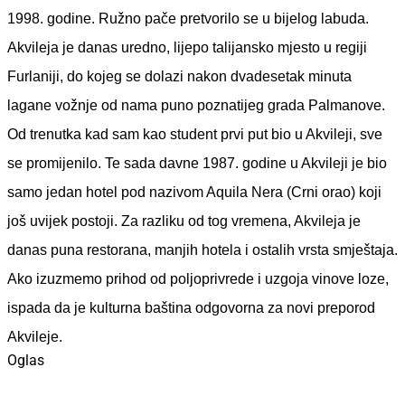
1998. godine. Ružno pače pretvorilo se u bijelog labuda.
Akvileja je danas uredno, lijepo talijansko mjesto u regiji
Furlaniji, do kojeg se dolazi nakon dvadesetak minuta
lagane vožnje od nama puno poznatijeg grada Palmanove.
Od trenutka kad sam kao student prvi put bio u Akvileji, sve
se promijenilo. Te sada davne 1987. godine u Akvileji je bio
samo jedan hotel pod nazivom Aquila Nera (Crni orao) koji
još uvijek postoji. Za razliku od tog vremena, Akvileja je
danas puna restorana, manjih hotela i ostalih vrsta smještaja.
Ako izuzmemo prihod od poljoprivrede i uzgoja vinove loze,
ispada da je kulturna baština odgovorna za novi preporod
Akvileje.
Oglas