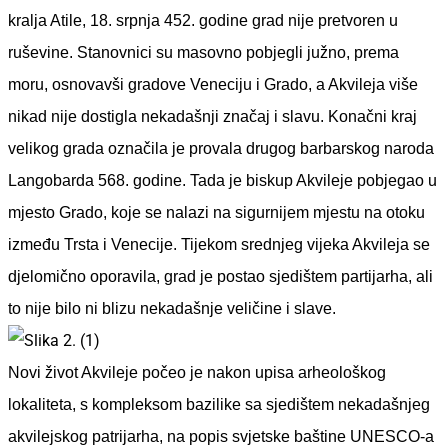
kralja Atile, 18. srpnja 452. godine grad nije pretvoren u
ruševine. Stanovnici su masovno pobjegli južno, prema
moru, osnovavši gradove Veneciju i Grado, a Akvileja više
nikad nije dostigla nekadašnji značaj i slavu. Konačni kraj
velikog grada označila je provala drugog barbarskog naroda
Langobarda 568. godine. Tada je biskup Akvileje pobjegao u
mjesto Grado, koje se nalazi na sigurnijem mjestu na otoku
između Trsta i Venecije. Tijekom srednjeg vijeka Akvileja se
djelomično oporavila, grad je postao sjedištem partijarha, ali
to nije bilo ni blizu nekadašnje veličine i slave.
Novi život Akvileje počeo je nakon upisa arheološkog
lokaliteta, s kompleksom bazilike sa sjedištem nekadašnjeg
akvilejskog patrijarha, na popis svjetske baštine UNESCO-a