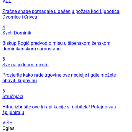
VZZ
Zračne snage pomagale u gašenju požara kod Ljubotića,
Dvornice i Crivca
4
Sveti Dominik
Biskup Rogić predvodio misu u šibenskom ženskom
dominikanskom samostanu
5
Sve na jednom mjestu
Provjerite kako rade trgovine ove nedjelje i gdje možete
obaviti kupovinu
6
Stručnjaci
Hitno izbrišite ove tri aplikacije s mobitela! Potajno vas
špijuniraju
VIŠE
Oglas