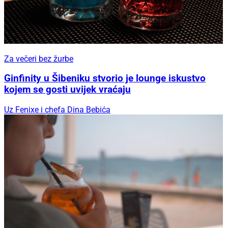
Za večeri bez žurbe
Ginfinity u Šibeniku stvorio je lounge iskustvo
kojem se gosti uvijek vraćaju
Uz Fenixe i chefa Dina Bebića