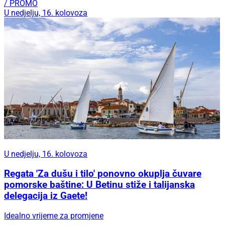
/ PROMO
U nedjelju, 16. kolovoza
U nedjelju, 16. kolovoza
Regata 'Za dušu i tilo' ponovno okuplja čuvare
pomorske baštine: U Betinu stiže i talijanska
delegacija iz Gaete!
Idealno vrijeme za promjene