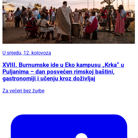
U srijedu, 12. kolovoza
XVIII. Burnumske ide u Eko kampusu „Krka“ u
Puljanima – dan posvećen rimskoj baštini,
gastronomiji i učenju kroz doživljaj
Za večeri bez žurbe