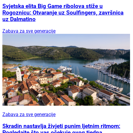
Svjetska elita Big Game ribolova stiže u
Rogoznicu: Otvaranje uz Soulfingers, završnica
uz Dalmatino
Zabava za sve generacije
Zabava za sve generacije
Skradin nastavlja živjeti punim ljetnim ritmom:
Pogledajte što vas očekuje ovog tjedna