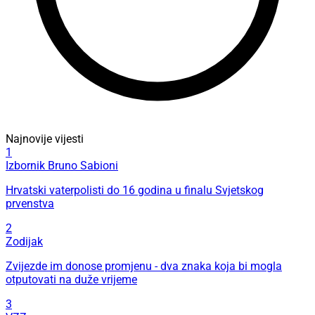
Najnovije vijesti
1
Izbornik Bruno Sabioni
Hrvatski vaterpolisti do 16 godina u finalu Svjetskog
prvenstva
2
Zodijak
Zvijezde im donose promjenu - dva znaka koja bi mogla
otputovati na duže vrijeme
3