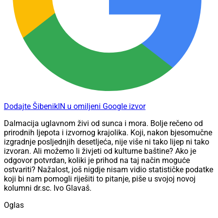
Dodajte ŠibenikIN u omiljeni Google izvor
Dalmacija uglavnom živi od sunca i mora. Bolje rečeno od
prirodnih ljepota i izvornog krajolika. Koji, nakon bjesomučne
izgradnje posljednjih desetljeća, nije više ni tako lijep ni tako
izvoran. Ali možemo li živjeti od kulturne baštine? Ako je
odgovor potvrdan, koliki je prihod na taj način moguće
ostvariti? Nažalost, još nigdje nisam vidio statističke podatke
koji bi nam pomogli riješiti to pitanje, piše u svojoj novoj
kolumni dr.sc. Ivo Glavaš.
Oglas