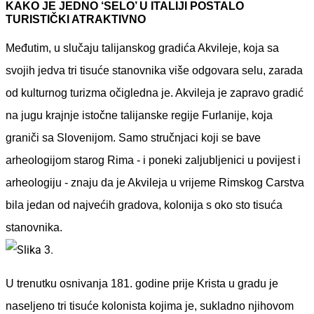
KAKO JE JEDNO ‘SELO’ U ITALIJI POSTALO
TURISTIČKI ATRAKTIVNO
Međutim, u slučaju talijanskog gradića Akvileje, koja sa
svojih jedva tri tisuće stanovnika više odgovara selu, zarada
od kulturnog turizma očigledna je. Akvileja je zapravo gradić
na jugu krajnje istočne talijanske regije Furlanije, koja
graniči sa Slovenijom. Samo stručnjaci koji se bave
arheologijom starog Rima - i poneki zaljubljenici u povijest i
arheologiju - znaju da je Akvileja u vrijeme Rimskog Carstva
bila jedan od najvećih gradova, kolonija s oko sto tisuća
stanovnika.
U trenutku osnivanja 181. godine prije Krista u gradu je
naseljeno tri tisuće kolonista kojima je, sukladno njihovom