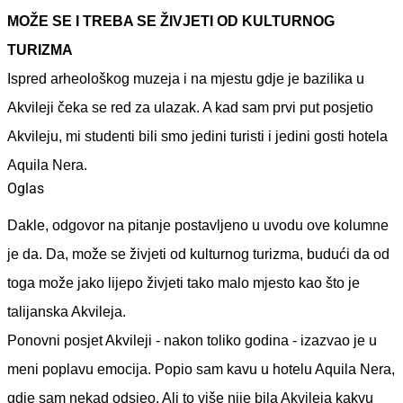
MOŽE SE I TREBA SE ŽIVJETI OD KULTURNOG
TURIZMA
Ispred arheološkog muzeja i na mjestu gdje je bazilika u
Akvileji čeka se red za ulazak. A kad sam prvi put posjetio
Akvileju, mi studenti bili smo jedini turisti i jedini gosti hotela
Aquila Nera.
Oglas
Dakle, odgovor na pitanje postavljeno u uvodu ove kolumne
je da. Da, može se živjeti od kulturnog turizma, budući da od
toga može jako lijepo živjeti tako malo mjesto kao što je
talijanska Akvileja.
Ponovni posjet Akvileji - nakon toliko godina - izazvao je u
meni poplavu emocija. Popio sam kavu u hotelu Aquila Nera,
gdje sam nekad odsjeo. Ali to više nije bila Akvileja kakvu