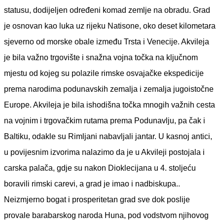
statusu, dodijeljen određeni komad zemlje na obradu. Grad
je osnovan kao luka uz rijeku Natisone, oko deset kilometara
sjeverno od morske obale između Trsta i Venecije. Akvileja
je bila važno trgovište i snažna vojna točka na ključnom
mjestu od kojeg su polazile rimske osvajačke ekspedicije
prema narodima podunavskih zemalja i zemalja jugoistočne
Europe. Akvileja je bila ishodišna točka mnogih važnih cesta
na vojnim i trgovačkim rutama prema Podunavlju, pa čak i
Baltiku, odakle su Rimljani nabavljali jantar. U kasnoj antici,
u povijesnim izvorima nalazimo da je u Akvileji postojala i
carska palača, gdje su nakon Dioklecijana u 4. stoljeću
boravili rimski carevi, a grad je imao i nadbiskupa..
Neizmjerno bogat i prosperitetan grad sve dok poslije
provale barabarskog naroda Huna, pod vodstvom njihovog