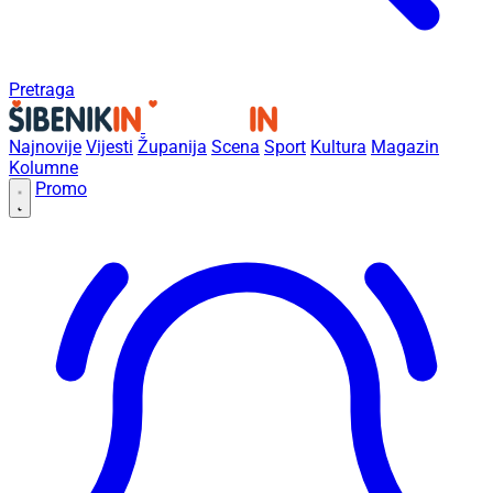
Pretraga
Najnovije
Vijesti
Županija
Scena
Sport
Kultura
Magazin
Kolumne
Promo