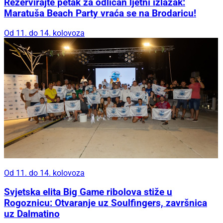
Rezervirajte petak za odličan ljetni izlazak:
Maratuša Beach Party vraća se na Brodaricu!
Od 11. do 14. kolovoza
Od 11. do 14. kolovoza
Svjetska elita Big Game ribolova stiže u
Rogoznicu: Otvaranje uz Soulfingers, završnica
uz Dalmatino