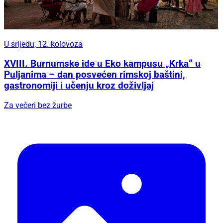
U srijedu, 12. kolovoza
XVIII. Burnumske ide u Eko kampusu „Krka“ u
Puljanima – dan posvećen rimskoj baštini,
gastronomiji i učenju kroz doživljaj
Za večeri bez žurbe