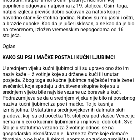
poprilično odgovara natpisima iz 19. stoljeća. Osim toga,
natpis izgleda previše dobro sačuvan za natpis koji je
navodno star više stotina godina. Rubovi su mu jasni i oštri,
a brazde duboke. Kao da je jučer isklesan, a ne kao da je bio
na otvorenom, izložen vremenskim nepogodama od 16.
stoljeća.
Oglas
KAKO SU PSI I MAČKE POSTALI KUĆNI LJUBIMCI
U srednjem vijeku kućni ljubimci bili su upravo ono što im
naziv kaže – životinje koje su držane u kući ili unutar
posjeda. Zbog toga su kućne ljubimce najčešće imale žene i
svećenici, koje spadaju u društvene skupine koje su u
srednjem vijeku bile najviše vezane uz boravak u kući.
Podrazumijeva se da u srednjem vijeku nije bilo ni posebnog
naziva kućni ljubimci za pse i mačke. To je kasnija
izmišljotina. U statutima srednjovjekovnih dalmatinskih
gradova, koji su od početka 15. stoljeća pod vlašću Venecije,
nema ni riječi o kućnim ljubimcima i njihovoj dobrobiti. Sve
što je u statutima vezano za životinje odnosi se na
gospodarsko iskorištavanje i kazne za štete koje domaće
životinje, a ne kućni ljubimci, naprave na tuđem zemljištu. U