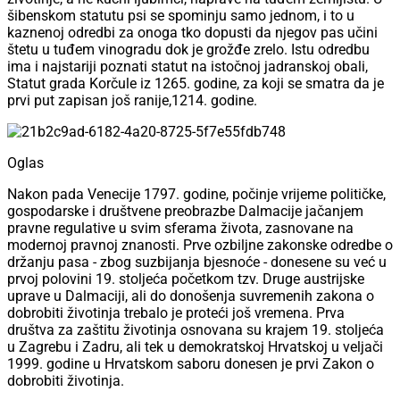
šibenskom statutu psi se spominju samo jednom, i to u
kaznenoj odredbi za onoga tko dopusti da njegov pas učini
štetu u tuđem vinogradu dok je grožđe zrelo. Istu odredbu
ima i najstariji poznati statut na istočnoj jadranskoj obali,
Statut grada Korčule iz 1265. godine, za koji se smatra da je
prvi put zapisan još ranije,1214. godine.
Oglas
Nakon pada Venecije 1797. godine, počinje vrijeme političke,
gospodarske i društvene preobrazbe Dalmacije jačanjem
pravne regulative u svim sferama života, zasnovane na
modernoj pravnoj znanosti. Prve ozbiljne zakonske odredbe o
držanju pasa - zbog suzbijanja bjesnoće - donesene su već u
prvoj polovini 19. stoljeća početkom tzv. Druge austrijske
uprave u Dalmaciji, ali do donošenja suvremenih zakona o
dobrobiti životinja trebalo je proteći još vremena. Prva
društva za zaštitu životinja osnovana su krajem 19. stoljeća
u Zagrebu i Zadru, ali tek u demokratskoj Hrvatskoj u veljači
1999. godine u Hrvatskom saboru donesen je prvi Zakon o
dobrobiti životinja.