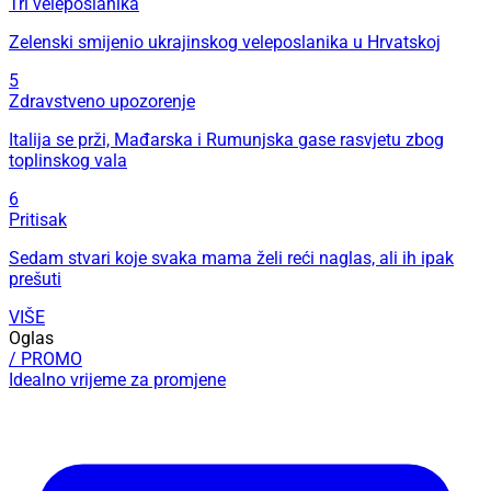
Tri veleposlanika
Zelenski smijenio ukrajinskog veleposlanika u Hrvatskoj
5
Zdravstveno upozorenje
Italija se prži, Mađarska i Rumunjska gase rasvjetu zbog
toplinskog vala
6
Pritisak
Sedam stvari koje svaka mama želi reći naglas, ali ih ipak
prešuti
VIŠE
Oglas
/ PROMO
Idealno vrijeme za promjene