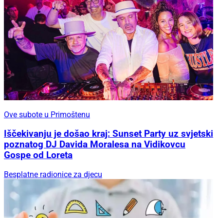
Ove subote u Primoštenu
Iščekivanju je došao kraj: Sunset Party uz svjetski
poznatog DJ Davida Moralesa na Vidikovcu
Gospe od Loreta
Besplatne radionice za djecu