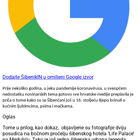
Dodajte ŠibenikIN u omiljeni Google izvor
Prije nekoliko godina, u jeku pandemije koronavirusa, u sveopćem
nedostatku novinarskih tema gotovo sve hrvatske medije preplavila je
priča o tome kako su se Šibenčani još u 16. stoljeću lijepo brinuli o
kućnim ljubimcima, psima i mačkama.
Oglas
Tome u prilog, kao dokaz,
objavljene su fotografije dviju
posudica na bočnom pročelju šibenskog hotela ‘Life Palace’
na Meduliću. Tako je još jedna šibenska urbana legenda