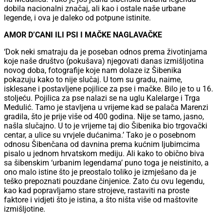
dobila nacionalni značaj, ali kao i ostale naše urbane
legende, i ova je daleko od potpune istinite.
AMOR D’CANI ILI PSI I MAČKE NAGLAVAČKE
‘Dok neki smatraju da je poseban odnos prema životinjama
koje naše društvo (pokušava) njegovati danas izmišljotina
novog doba, fotografije koje nam dolaze iz Šibenika
pokazuju kako to nije slučaj. U tom su gradu, naime,
isklesane i postavljene pojilice za pse i mačke. Bilo je to u 16.
stoljeću. Pojilica za pse nalazi se na uglu Kalelarge i Trga
Medulić. Tamo je stavljena u vrijeme kad se palača Marenzi
gradila, što je prije više od 400 godina. Nije se tamo, jasno,
našla slučajno. U to je vrijeme taj dio Šibenika bio trgovački
centar, a ulice su vrvjele dućanima.’ Tako je o posebnom
odnosu Šibenčana od davnina prema kućnim ljubimcima
pisalo u jednom hrvatskom mediju. Ali kako to obično biva
sa šibenskim ‘urbanim legendama’ puno toga je neistinito, a
ono malo istine što je preostalo toliko je izmješano da je
teško prepoznati pouzdane činjenice. Zato ću ovu legendu,
kao kad popravljamo stare strojeve, rastaviti na proste
faktore i vidjeti što je istina, a što ništa više od maštovite
izmišljotine.