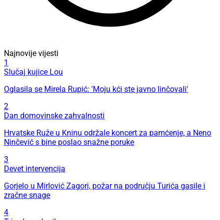
Najnovije vijesti
1
Slučaj kujice Lou
Oglasila se Mirela Rupić: 'Moju kći ste javno linčovali'
2
Dan domovinske zahvalnosti
Hrvatske Ruže u Kninu održale koncert za pamćenje, a Neno
Ninčević s bine poslao snažne poruke
3
Devet intervencija
Gorjelo u Mirlović Zagori, požar na području Turića gasile i
zračne snage
4