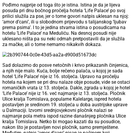
Pođimo najprije od toga što je istina. Istina je da je lijeva
posuda pri dnu bočnog pročelja hotela ‘Life Palace’ po svoj
prilici služila za pse, jer o tome govori natpis uklesan na njoj:
‘amor d’cani’, ili u slobodnom prijevodu s talijanskog ‘ljubav
prema psima’. I to je jedina stvarna istina o posudicama na
hotelu ‘Life Palace’ na Meduliću. Na desnoj posudi nije
uklesano ništa pa su neki odmah pretpostavili da je služila
za mačke, ali o tome nemamo nikakvih dokaza.
Sad dolazimo do posve netočnih i krivo prikazanih činjenica,
a njih nije malo. Kuća, bolje rečeno palača, u kojoj je sada
hotel ‘Life Palace’ nije iz 16. stoljeća. Upravo na pročelju
hotela na kojem se pri dnu nalaze obje posude, vide se ostaci
romaničkih vrata iz 13. stoljeća. Dakle, zgrada u kojoj je hotel
‘Life Palace’ nije iz 16. već najmanje iz 13. stoljeća. Pločnik
Ulice kralja Tomislava, popularne Kalelarge, ispred hotela
postavljen je sredinom 19. stoljeća u doba austrijske uprave
u Dalmaciji. Izvorni srednjovjekovni pločnik nalazi se
najmanje pola metra ispod razine današnjeg pločnika Ulice
kralja Tomislava. Netko bi mogao kazati da su posudice,
nakon što je postavljen novi pločnik, samo premještene.
Međutim, natpis ‘amor d’cani’ pisan je načinom koji