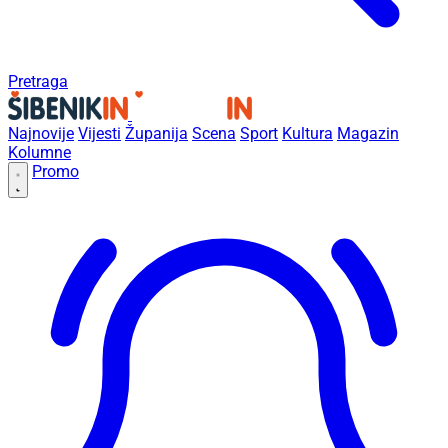
Pretraga
Najnovije
Vijesti
Županija
Scena
Sport
Kultura
Magazin
Kolumne
Promo