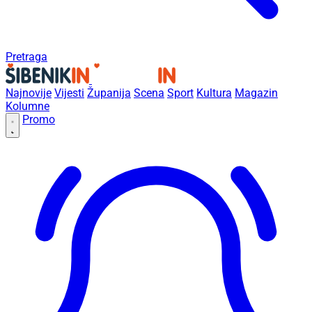
Pretraga
Najnovije
Vijesti
Županija
Scena
Sport
Kultura
Magazin
Kolumne
Promo