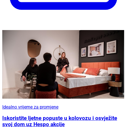
Idealno vrijeme za promjene
Iskoristite ljetne popuste u kolovozu i osvježite
svoj dom uz Hespo akcije