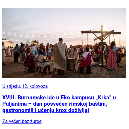
U srijedu, 12. kolovoza
XVIII. Burnumske ide u Eko kampusu „Krka“ u
Puljanima – dan posvećen rimskoj baštini,
gastronomiji i učenju kroz doživljaj
Za večeri bez žurbe