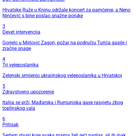
Hrvatske Ruže u Kninu održale koncert za pamćenje, a Neno
Ninčević s bine poslao snažne poruke
3
Devet intervencija
Gorjelo u Mirlović Zagori, požar na području Turića gasile i
zračne snage
4
Tri veleposlanika
Zelenski smijenio ukrajinskog veleposlanika u Hrvatskoj
5
Zdravstveno upozorenje
Italija se prži, Mađarska i Rumunjska gase rasvjetu zbog
toplinskog vala
6
Pritisak
Sedam stvari koje svaka mama želi reći naglas, ali ih ipak