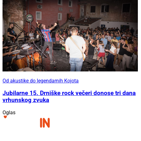
Od akustike do legendarnih Kojota
Jubilarne 15. Drniške rock večeri donose tri dana
vrhunskog zvuka
Oglas