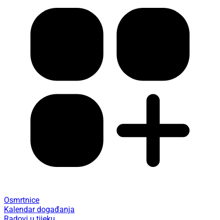
Osmrtnice
Kalendar događanja
Radovi u tijeku