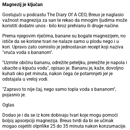
Magnezij je ključan
Gostujući u podcastu The Diary Of A CEO, Breus je naglasio
važnost magnezija za san te rekao da mnogim ljudima može
koristiti dodatni unos - bilo kroz prehranu ili druge načine.
Prema njegovim riječima, banane su bogate magnezijem, no
ističe da se korisne tvari ne nalaze samo u plodu nego i u
kori. Upravo zato osmislio je jednostavan recept koji naziva
"vruća voda s bananom".
"Uzmite običnu bananu, odrežite peteljku, prerežite je napola i
ubacite u kipuću vodu", opisao je. Bananu je, kaže, dovoljno
kuhati oko pet minuta, nakon čega će potamnjeti jer je
odstajala u vreloj vodi.
"Zapravo to nije čaj, nego samo topla voda s bananom",
pojasnio je.
Oglas
Dodao je i da se iz kore dobivaju tvari koje mogu pomoći
boljoj apsorpciji magnezija. Breus tvrdi da bi se učinak
mogao osjetiti otprilike 25 do 35 minuta nakon konzumacije.