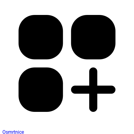
Osmrtnice