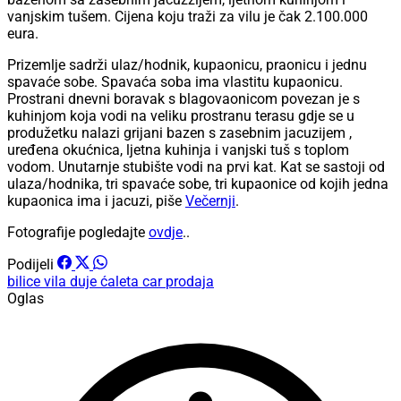
vanjskim tušem. Cijena koju traži za vilu je čak 2.100.000
eura.
Prizemlje sadrži ulaz/hodnik, kupaonicu, praonicu i jednu
spavaće sobe. Spavaća soba ima vlastitu kupaonicu.
Prostrani dnevni boravak s blagovaonicom povezan je s
kuhinjom koja vodi na veliku prostranu terasu gdje se u
produžetku nalazi grijani bazen s zasebnim jacuzijem ,
uređena okućnica, ljetna kuhinja i vanjski tuš s toplom
vodom. Unutarnje stubište vodi na prvi kat. Kat se sastoji od
ulaza/hodnika, tri spavaće sobe, tri kupaonice od kojih jedna
kupaonica ima i jacuzi, piše
Večernji
.
Fotografije pogledajte
ovdje
..
Podijeli
bilice
vila
duje ćaleta car
prodaja
Oglas