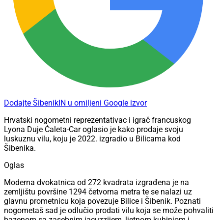
Dodajte ŠibenikIN u omiljeni Google izvor
Hrvatski nogometni reprezentativac i igrač francuskog
Lyona Duje Ćaleta-Car oglasio je kako prodaje svoju
luskuznu vilu, koju je 2022. izgradio u Bilicama kod
Šibenika.
Oglas
Moderna dvokatnica od 272 kvadrata izgrađena je na
zemljištu površine 1294 četvorna metra te se nalazi uz
glavnu prometnicu koja povezuje Bilice i Šibenik. Poznati
nogometaš sad je odlučio prodati vilu koja se može pohvaliti
bazenom sa zasebnim jacuzzijem, ljetnom kuhinjom i