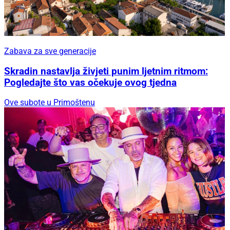
Zabava za sve generacije
Skradin nastavlja živjeti punim ljetnim ritmom:
Pogledajte što vas očekuje ovog tjedna
Ove subote u Primoštenu