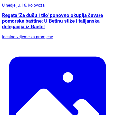
U nedjelju, 16. kolovoza
Regata 'Za dušu i tilo' ponovno okuplja čuvare
pomorske baštine: U Betinu stiže i talijanska
delegacija iz Gaete!
Idealno vrijeme za promjene