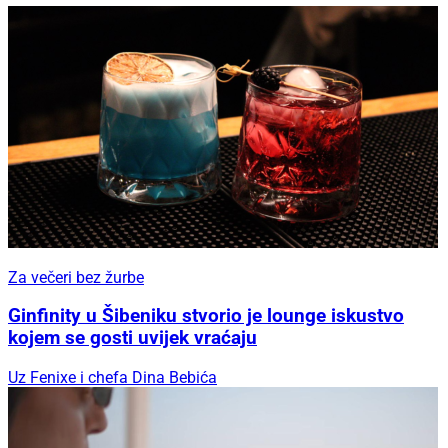
Za večeri bez žurbe
Ginfinity u Šibeniku stvorio je lounge iskustvo
kojem se gosti uvijek vraćaju
Uz Fenixe i chefa Dina Bebića