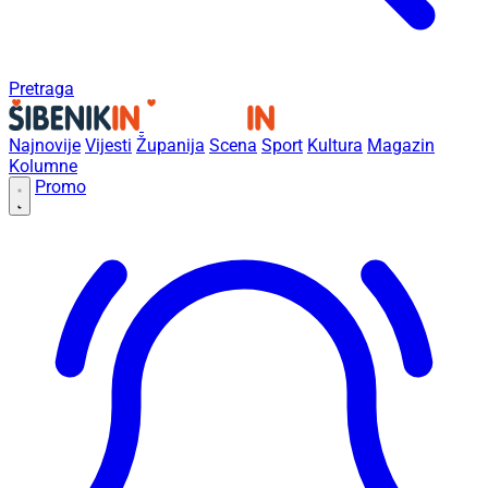
Pretraga
Najnovije
Vijesti
Županija
Scena
Sport
Kultura
Magazin
Kolumne
Promo