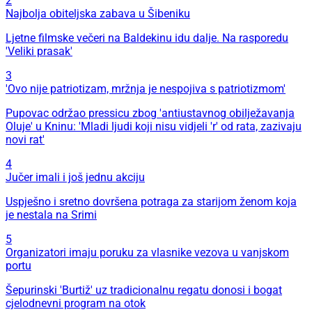
2
Najbolja obiteljska zabava u Šibeniku
Ljetne filmske večeri na Baldekinu idu dalje. Na rasporedu
'Veliki prasak'
3
'Ovo nije patriotizam, mržnja je nespojiva s patriotizmom'
Pupovac održao pressicu zbog 'antiustavnog obilježavanja
Oluje' u Kninu: 'Mladi ljudi koji nisu vidjeli 'r' od rata, zazivaju
novi rat'
4
Jučer imali i još jednu akciju
Uspješno i sretno dovršena potraga za starijom ženom koja
je nestala na Srimi
5
Organizatori imaju poruku za vlasnike vezova u vanjskom
portu
Šepurinski 'Burtiž' uz tradicionalnu regatu donosi i bogat
cjelodnevni program na otok