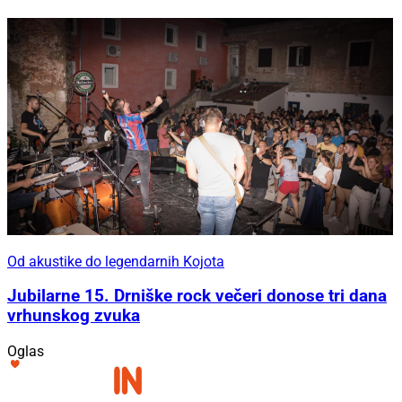
Od akustike do legendarnih Kojota
Jubilarne 15. Drniške rock večeri donose tri dana
vrhunskog zvuka
Oglas