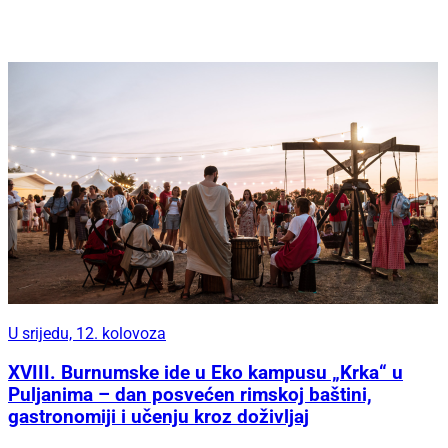
U srijedu, 12. kolovoza
XVIII. Burnumske ide u Eko kampusu „Krka“ u
Puljanima – dan posvećen rimskoj baštini,
gastronomiji i učenju kroz doživljaj