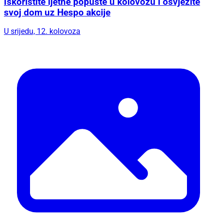
Iskoristite ljetne popuste u kolovozu i osvježite
svoj dom uz Hespo akcije
U srijedu, 12. kolovoza