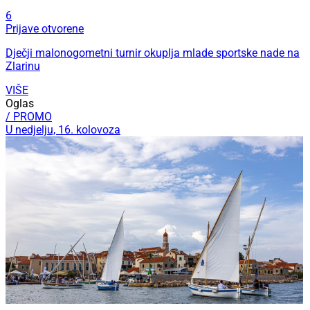
6
Prijave otvorene
Dječji malonogometni turnir okuplja mlade sportske nade na
Zlarinu
VIŠE
Oglas
/ PROMO
U nedjelju, 16. kolovoza