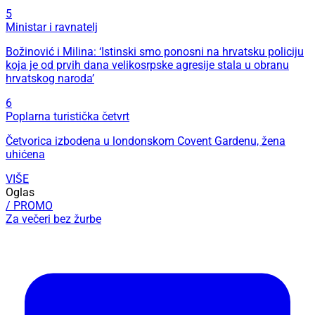
5
Ministar i ravnatelj
Božinović i Milina: ‘Istinski smo ponosni na hrvatsku policiju
koja je od prvih dana velikosrpske agresije stala u obranu
hrvatskog naroda’
6
Poplarna turistička četvrt
Četvorica izbodena u londonskom Covent Gardenu, žena
uhićena
VIŠE
Oglas
/ PROMO
Za večeri bez žurbe