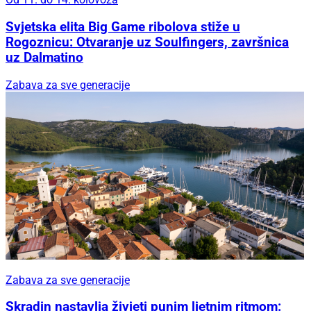
Svjetska elita Big Game ribolova stiže u
Rogoznicu: Otvaranje uz Soulfingers, završnica
uz Dalmatino
Zabava za sve generacije
Zabava za sve generacije
Skradin nastavlja živjeti punim ljetnim ritmom: