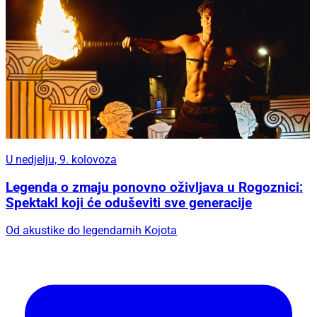
U nedjelju, 9. kolovoza
Legenda o zmaju ponovno oživljava u Rogoznici:
Spektakl koji će oduševiti sve generacije
Od akustike do legendarnih Kojota