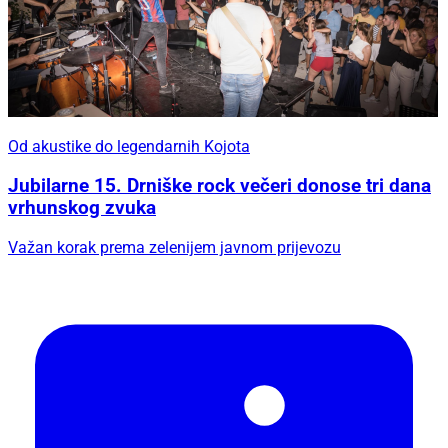
Od akustike do legendarnih Kojota
Jubilarne 15. Drniške rock večeri donose tri dana
vrhunskog zvuka
Važan korak prema zelenijem javnom prijevozu