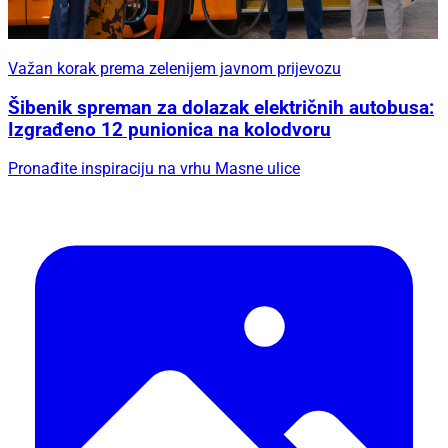
Važan korak prema zelenijem javnom prijevozu
Šibenik spreman za dolazak električnih autobusa:
Izgrađeno 12 punionica na kolodvoru
Pronađite inspiraciju na vrhu Masne ulice