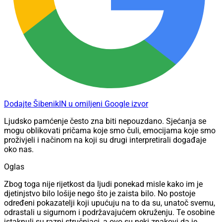
Dodajte ŠibenikIN u omiljeni Google izvor
Ljudsko pamćenje često zna biti nepouzdano. Sjećanja se
mogu oblikovati pričama koje smo čuli, emocijama koje smo
proživjeli i načinom na koji su drugi interpretirali događaje
oko nas.
Oglas
Zbog toga nije rijetkost da ljudi ponekad misle kako im je
djetinjstvo bilo lošije nego što je zaista bilo. No postoje
određeni pokazatelji koji upućuju na to da su, unatoč svemu,
odrastali u sigurnom i podržavajućem okruženju. Te osobine
istaknuli su razni stručnjaci, a ovo su neki znakovi da je