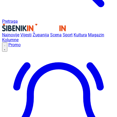
Pretraga
Najnovije
Vijesti
Županija
Scena
Sport
Kultura
Magazin
Kolumne
Promo