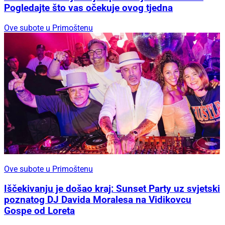
Pogledajte što vas očekuje ovog tjedna
Ove subote u Primoštenu
Ove subote u Primoštenu
Iščekivanju je došao kraj: Sunset Party uz svjetski
poznatog DJ Davida Moralesa na Vidikovcu
Gospe od Loreta