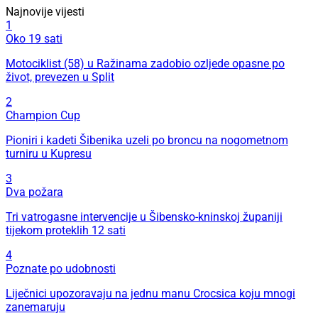
Najnovije vijesti
1
Oko 19 sati
Motociklist (58) u Ražinama zadobio ozljede opasne po
život, prevezen u Split
2
Champion Cup
Pioniri i kadeti Šibenika uzeli po broncu na nogometnom
turniru u Kupresu
3
Dva požara
Tri vatrogasne intervencije u Šibensko-kninskoj županiji
tijekom proteklih 12 sati
4
Poznate po udobnosti
Liječnici upozoravaju na jednu manu Crocsica koju mnogi
zanemaruju