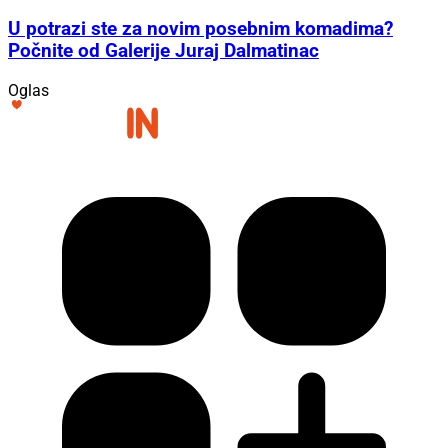
U potrazi ste za novim posebnim komadima?
Počnite od Galerije Juraj Dalmatinac
Oglas