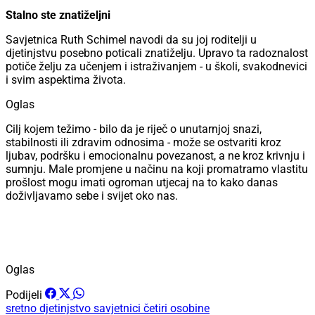
Stalno ste znatiželjni
Savjetnica Ruth Schimel navodi da su joj roditelji u
djetinjstvu posebno poticali znatiželju. Upravo ta radoznalost
potiče želju za učenjem i istraživanjem - u školi, svakodnevici
i svim aspektima života.
Oglas
Cilj kojem težimo - bilo da je riječ o unutarnjoj snazi,
stabilnosti ili zdravim odnosima - može se ostvariti kroz
ljubav, podršku i emocionalnu povezanost, a ne kroz krivnju i
sumnju. Male promjene u načinu na koji promatramo vlastitu
prošlost mogu imati ogroman utjecaj na to kako danas
doživljavamo sebe i svijet oko nas.
Oglas
Podijeli
sretno djetinjstvo
savjetnici
četiri osobine