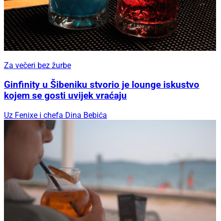
Za večeri bez žurbe
Ginfinity u Šibeniku stvorio je lounge iskustvo
kojem se gosti uvijek vraćaju
Uz Fenixe i chefa Dina Bebića