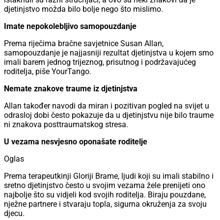
djetinjstvo možda bilo bolje nego što mislimo.
Imate nepokolebljivo samopouzdanje
Prema riječima bračne savjetnice Susan Allan,
samopouzdanje je najjasniji rezultat djetinjstva u kojem smo
imali barem jednog trijeznog, prisutnog i podržavajućeg
roditelja, piše YourTango.
Nemate znakove traume iz djetinjstva
Allan također navodi da miran i pozitivan pogled na svijet u
odrasloj dobi često pokazuje da u djetinjstvu nije bilo traume
ni znakova posttraumatskog stresa.
U vezama nesvjesno oponašate roditelje
Oglas
Prema terapeutkinji Gloriji Brame, ljudi koji su imali stabilno i
sretno djetinjstvo često u svojim vezama žele prenijeti ono
najbolje što su vidjeli kod svojih roditelja. Biraju pouzdane,
nježne partnere i stvaraju topla, sigurna okruženja za svoju
djecu.