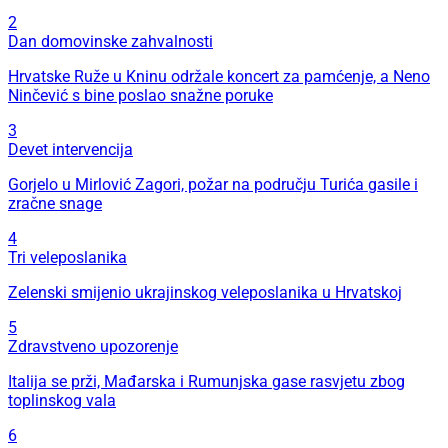
2
Dan domovinske zahvalnosti
Hrvatske Ruže u Kninu održale koncert za pamćenje, a Neno
Ninčević s bine poslao snažne poruke
3
Devet intervencija
Gorjelo u Mirlović Zagori, požar na području Turića gasile i
zračne snage
4
Tri veleposlanika
Zelenski smijenio ukrajinskog veleposlanika u Hrvatskoj
5
Zdravstveno upozorenje
Italija se prži, Mađarska i Rumunjska gase rasvjetu zbog
toplinskog vala
6