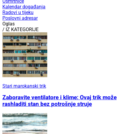
Osmrtnice
Kalendar događanja
Radovi u tijeku
Poslovni adresar
Oglas
/ IZ KATEGORIJE
Stari marokanski trik
Zaboravite ventilatore i klime: Ovaj trik može
rashladiti stan bez potrošnje struje