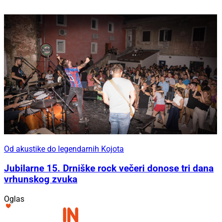
Od akustike do legendarnih Kojota
Jubilarne 15. Drniške rock večeri donose tri dana
vrhunskog zvuka
Oglas