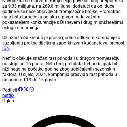
Navode da su u prvom tromjesečju povećali broj pretplatnika
za 9,33 milijuna, na 269,6 milijuna, dodajući da od iduće
godine više neće objavljivati tromjesečne brojke. Promatrači
na tržištu tumače tu odluku u prvom redu važnim
pokazateljem konkurencije s Disneyem i drugim pružateljima
usluga streaminga.
Uzlazni trend krenuo je prošle godine odlukom kompanije o
suzbijanju prakse dijeljena zaporki izvan kućanstava, prenosi
IGN
.
Netflix očekuje snažan rast prihoda i u drugom tromjesečju,
po stopi od 16 posto. Neto broj pretplata trebao bi ipak biti
niži nego na početku godine zbog uobičajenih sezonskih
faktora. U cijeloj 2024. kompanija predviđa rast prihoda u
rasponu od 13 do 15 posto.
Podijeli
netflix
Oglas