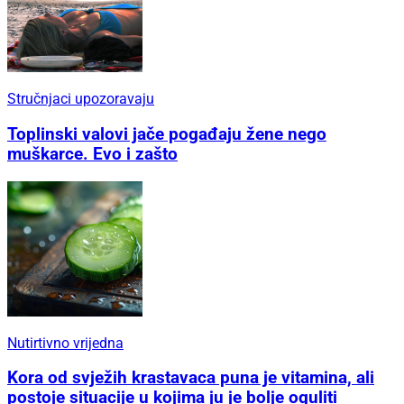
Stručnjaci upozoravaju
Toplinski valovi jače pogađaju žene nego
muškarce. Evo i zašto
Nutirtivno vrijedna
Kora od svježih krastavaca puna je vitamina, ali
postoje situacije u kojima ju je bolje oguliti