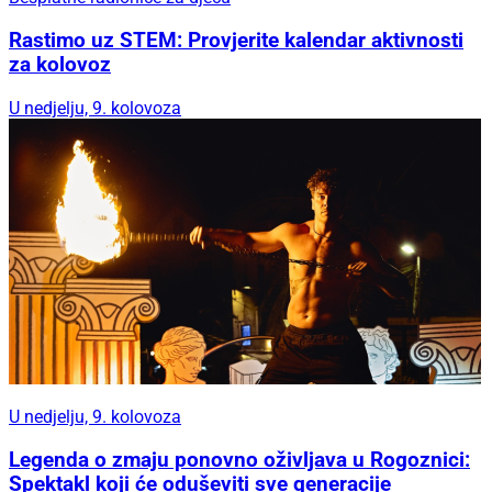
Rastimo uz STEM: Provjerite kalendar aktivnosti
za kolovoz
U nedjelju, 9. kolovoza
U nedjelju, 9. kolovoza
Legenda o zmaju ponovno oživljava u Rogoznici:
Spektakl koji će oduševiti sve generacije