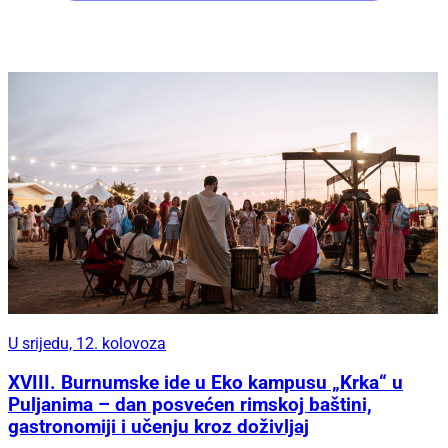
U srijedu, 12. kolovoza
XVIII. Burnumske ide u Eko kampusu „Krka“ u
Puljanima – dan posvećen rimskoj baštini,
gastronomiji i učenju kroz doživljaj