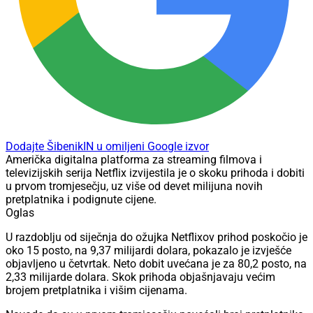
Dodajte ŠibenikIN u omiljeni Google izvor
Američka digitalna platforma za streaming filmova i
televizijskih serija Netflix izvijestila je o skoku prihoda i dobiti
u prvom tromjesečju, uz više od devet milijuna novih
pretplatnika i podignute cijene.
Oglas
U razdoblju od siječnja do ožujka Netflixov prihod poskočio je
oko 15 posto, na 9,37 milijardi dolara, pokazalo je izvješće
objavljeno u četvrtak. Neto dobit uvećana je za 80,2 posto, na
2,33 milijarde dolara. Skok prihoda objašnjavaju većim
brojem pretplatnika i višim cijenama.