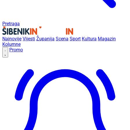
Pretraga
Najnovije
Vijesti
Županija
Scena
Sport
Kultura
Magazin
Kolumne
Promo