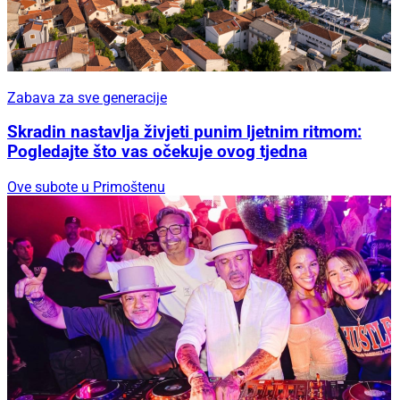
Zabava za sve generacije
Skradin nastavlja živjeti punim ljetnim ritmom:
Pogledajte što vas očekuje ovog tjedna
Ove subote u Primoštenu