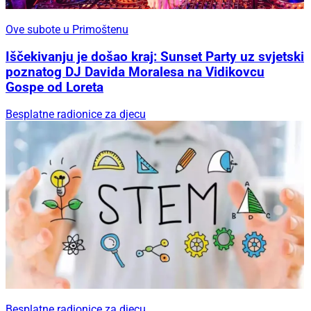
Ove subote u Primoštenu
Iščekivanju je došao kraj: Sunset Party uz svjetski
poznatog DJ Davida Moralesa na Vidikovcu
Gospe od Loreta
Besplatne radionice za djecu
Besplatne radionice za djecu