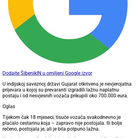
Dodajte ŠibenikIN u omiljeni Google izvor
U indijskoj saveznoj državi Gujarat otkrivena je nevjerojatna
prijevara u kojoj su prevaranti izgradili lažnu naplatnu
postaju i od nesvjesnih vozača prikupili oko 700.000 eura.
Oglas
Tijekom čak 18 mjeseci, tisuće vozača svakodnevno je
plaćalo cestarinu koja – zapravo nije postojala. Ili bolje
rečeno, postojala je, ali je bila potpuno lažna.