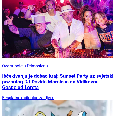
Ove subote u Primoštenu
Iščekivanju je došao kraj: Sunset Party uz svjetski
poznatog DJ Davida Moralesa na Vidikovcu
Gospe od Loreta
Besplatne radionice za djecu