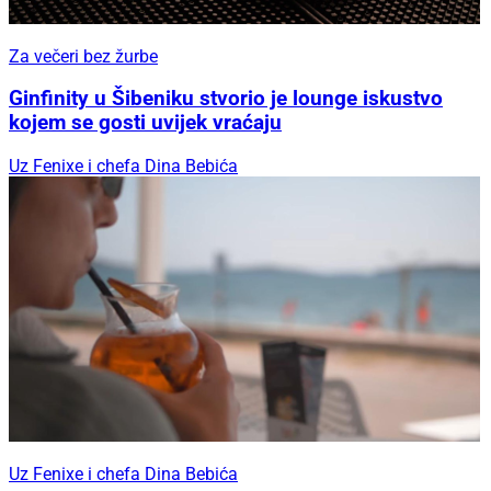
Za večeri bez žurbe
Ginfinity u Šibeniku stvorio je lounge iskustvo
kojem se gosti uvijek vraćaju
Uz Fenixe i chefa Dina Bebića
Uz Fenixe i chefa Dina Bebića