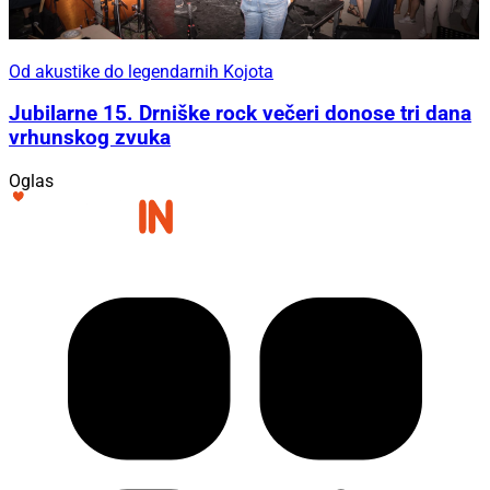
Od akustike do legendarnih Kojota
Jubilarne 15. Drniške rock večeri donose tri dana
vrhunskog zvuka
Oglas