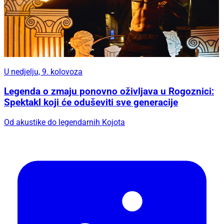
U nedjelju, 9. kolovoza
Legenda o zmaju ponovno oživljava u Rogoznici:
Spektakl koji će oduševiti sve generacije
Od akustike do legendarnih Kojota