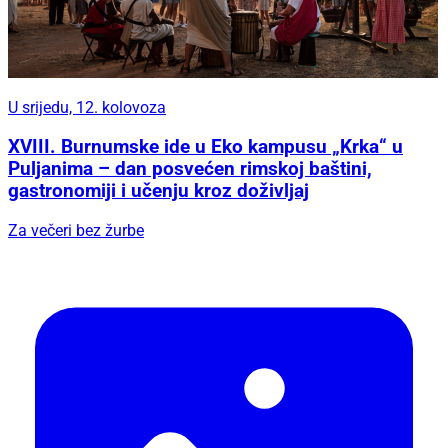
U srijedu, 12. kolovoza
XVIII. Burnumske ide u Eko kampusu „Krka“ u
Puljanima – dan posvećen rimskoj baštini,
gastronomiji i učenju kroz doživljaj
Za večeri bez žurbe