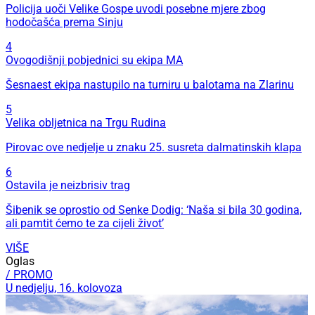
Policija uoči Velike Gospe uvodi posebne mjere zbog
hodočašća prema Sinju
4
Ovogodišnji pobjednici su ekipa MA
Šesnaest ekipa nastupilo na turniru u balotama na Zlarinu
5
Velika obljetnica na Trgu Rudina
Pirovac ove nedjelje u znaku 25. susreta dalmatinskih klapa
6
Ostavila je neizbrisiv trag
Šibenik se oprostio od Senke Dodig: ‘Naša si bila 30 godina,
ali pamtit ćemo te za cijeli život’
VIŠE
Oglas
/ PROMO
U nedjelju, 16. kolovoza