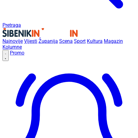
Pretraga
Najnovije
Vijesti
Županija
Scena
Sport
Kultura
Magazin
Kolumne
Promo