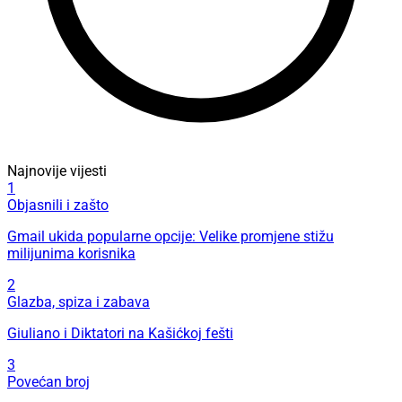
Najnovije vijesti
1
Objasnili i zašto
Gmail ukida popularne opcije: Velike promjene stižu
milijunima korisnika
2
Glazba, spiza i zabava
Giuliano i Diktatori na Kašićkoj fešti
3
Povećan broj