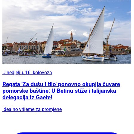
U nedjelju, 16. kolovoza
Regata 'Za dušu i tilo' ponovno okuplja čuvare
pomorske baštine: U Betinu stiže i talijanska
delegacija iz Gaete!
Idealno vrijeme za promjene