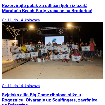
Rezervirajte petak za odličan ljetni izlazak:
Maratuša Beach Party vraća se na Brodaricu!
Od 11. do 14. kolovoza
Od 11. do 14. kolovoza
Svjetska elita Big Game ribolova stiže u
Rogoznicu: Otvaranje uz Soulfingers, završnica