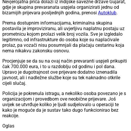
Nevjerojatna priča dolazi iz indijske savezne države Gujarat,
gdje je skupina prevaranata uspjela organizirati jednu od
bizarnijih prijevara posljednjih godina, prenosi
Autoklub
.
Prema dostupnim informacijama, kriminalna skupina
postavila je improviziranu, ali uvjerljivu naplatnu postaju uz
prometnicu kojom prolazi velik broj vozila. Sve je izgledalo
legitimno, od infrastrukture do osoba koje su naplaćivale
prolaz, pa vozači nisu posumnjali da plaćaju cestarinu koja
nema nikakvu zakonsku osnovu.
Procjenjuje se da su na ovaj način prevaranti uspjeli prikupiti
čak 700.000 eura, i to u razdoblju od godinu i pol dana.
Upravo je dugotrajnost ove prijevare dodatno iznenadila
javnost, ali i nadležne službe koje su tek naknadno otkrile
cijeli slučaj.
Policija je pokrenula istragu, a nekoliko osoba povezano je s
organizacijom i provedbom ove neobične prijevare. Još
uvijek se utvrđuje koliko je ljudi sudjelovalo u operaciji te
kako je moguće da je sustav tako dugo funkcionirao bez
reakcije.
Oglas