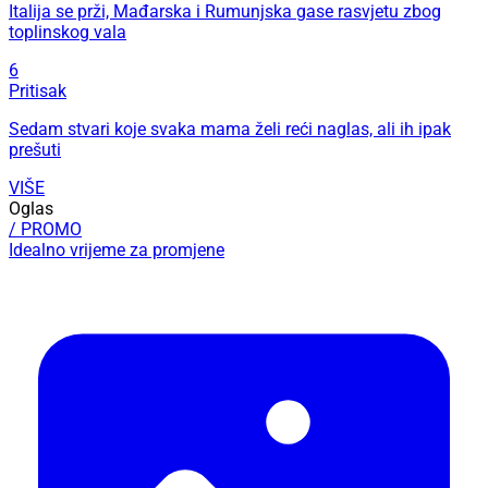
Italija se prži, Mađarska i Rumunjska gase rasvjetu zbog
toplinskog vala
6
Pritisak
Sedam stvari koje svaka mama želi reći naglas, ali ih ipak
prešuti
VIŠE
Oglas
/ PROMO
Idealno vrijeme za promjene