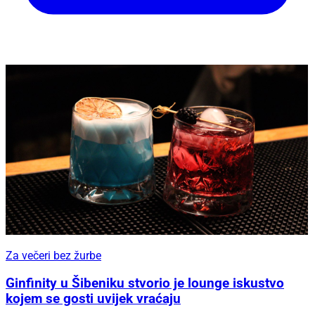
Za večeri bez žurbe
Ginfinity u Šibeniku stvorio je lounge iskustvo
kojem se gosti uvijek vraćaju