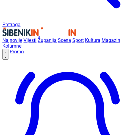
Pretraga
Najnovije
Vijesti
Županija
Scena
Sport
Kultura
Magazin
Kolumne
Promo