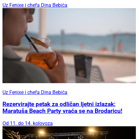
Uz Fenixe i chefa Dina Bebića
Uz Fenixe i chefa Dina Bebića
Rezervirajte petak za odličan ljetni izlazak:
Maratuša Beach Party vraća se na Brodaricu!
Od 11. do 14. kolovoza