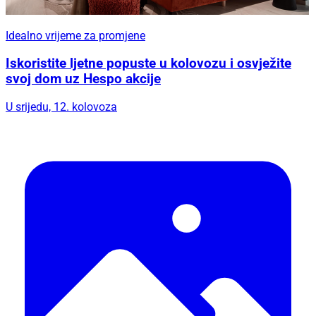
Idealno vrijeme za promjene
Iskoristite ljetne popuste u kolovozu i osvježite
svoj dom uz Hespo akcije
U srijedu, 12. kolovoza