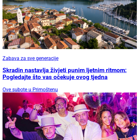
Zabava za sve generacije
Skradin nastavlja živjeti punim ljetnim ritmom:
Pogledajte što vas očekuje ovog tjedna
Ove subote u Primoštenu