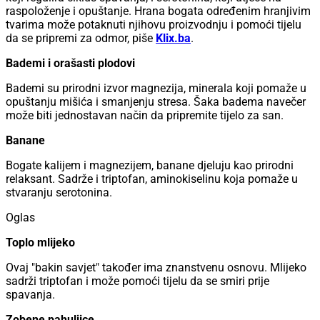
raspoloženje i opuštanje. Hrana bogata određenim hranjivim
tvarima može potaknuti njihovu proizvodnju i pomoći tijelu
da se pripremi za odmor, piše
Klix.ba
.
Bademi i orašasti plodovi
Bademi su prirodni izvor magnezija, minerala koji pomaže u
opuštanju mišića i smanjenju stresa. Šaka badema navečer
može biti jednostavan način da pripremite tijelo za san.
Banane
Bogate kalijem i magnezijem, banane djeluju kao prirodni
relaksant. Sadrže i triptofan, aminokiselinu koja pomaže u
stvaranju serotonina.
Oglas
Toplo mlijeko
Ovaj "bakin savjet" također ima znanstvenu osnovu. Mlijeko
sadrži triptofan i može pomoći tijelu da se smiri prije
spavanja.
Zobene pahuljice