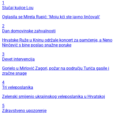
1
Slučaj kujice Lou
Oglasila se Mirela Rupić: 'Moju kći ste javno linčovali'
2
Dan domovinske zahvalnosti
Hrvatske Ruže u Kninu održale koncert za pamćenje, a Neno
Ninčević s bine poslao snažne poruke
3
Devet intervencija
Gorjelo u Mirlović Zagori, požar na području Turića gasile i
zračne snage
4
Tri veleposlanika
Zelenski smijenio ukrajinskog veleposlanika u Hrvatskoj
5
Zdravstveno upozorenje