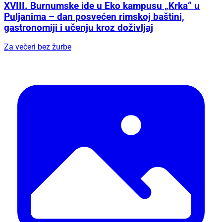
XVIII. Burnumske ide u Eko kampusu „Krka“ u
Puljanima – dan posvećen rimskoj baštini,
gastronomiji i učenju kroz doživljaj
Za večeri bez žurbe