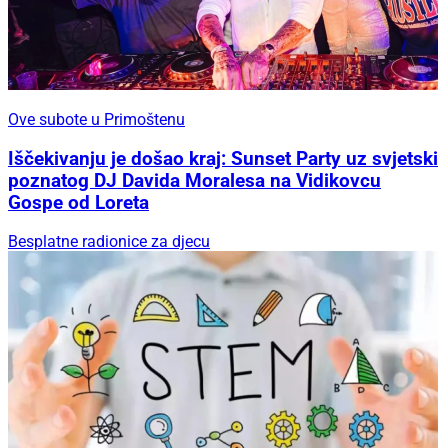
Ove subote u Primoštenu
Iščekivanju je došao kraj: Sunset Party uz svjetski
poznatog DJ Davida Moralesa na Vidikovcu
Gospe od Loreta
Besplatne radionice za djecu