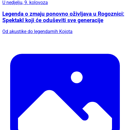
U nedjelju, 9. kolovoza
Legenda o zmaju ponovno oživljava u Rogoznici:
Spektakl koji će oduševiti sve generacije
Od akustike do legendarnih Kojota