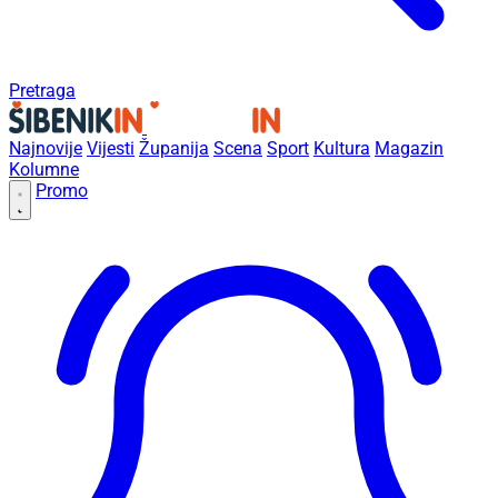
Pretraga
Najnovije
Vijesti
Županija
Scena
Sport
Kultura
Magazin
Kolumne
Promo