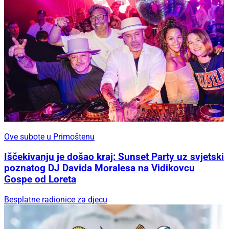
Ove subote u Primoštenu
Iščekivanju je došao kraj: Sunset Party uz svjetski
poznatog DJ Davida Moralesa na Vidikovcu
Gospe od Loreta
Besplatne radionice za djecu