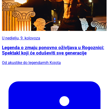
U nedjelju, 9. kolovoza
Legenda o zmaju ponovno oživljava u Rogoznici:
Spektakl koji će oduševiti sve generacije
Od akustike do legendarnih Kojota