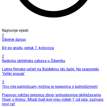
Najnovije vijesti
1
Šibenik danas
Đir po gradu, petak 7. kolovoza
2
Najbolja obiteljska zabava u Šibeniku
Ljetne filmske večeri na Baldekinu idu dalje. Na rasporedu
'Veliki prasak'
3
'Ovo nije patriotizam, mržnja je nespojiva s patriotizmom'
Pupovac održao pressicu zbog 'antiustavnog obilježavanja
Oluje' u Kninu: 'Mladi ljudi koji nisu vidjeli 'r' od rata, zazivaju
novi rat'