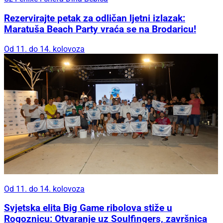
Rezervirajte petak za odličan ljetni izlazak:
Maratuša Beach Party vraća se na Brodaricu!
Od 11. do 14. kolovoza
Od 11. do 14. kolovoza
Svjetska elita Big Game ribolova stiže u
Rogoznicu: Otvaranje uz Soulfingers, završnica