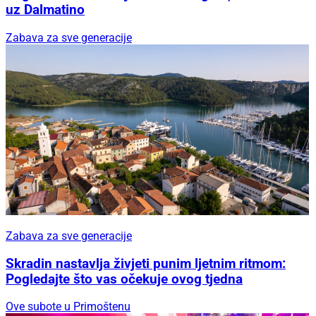
uz Dalmatino
Zabava za sve generacije
Zabava za sve generacije
Skradin nastavlja živjeti punim ljetnim ritmom:
Pogledajte što vas očekuje ovog tjedna
Ove subote u Primoštenu