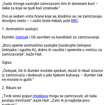
„Sada mnoge sastojke zamrzavam čim ih donesem kući –
neke za koje se ljudi baš iznenade.“
Ovo je sedam vrsta hrane koje se, kladimo se, ne zamrzavaju
dovoljno često – i zašto biste trebali, piše
BBC
.
1. Aromatični sastojci
Đumbir,
češnjak
i čili savršeni su kandidati za zamrzavanje.
„Brzo operite aromatične sastojke (razdvojite češnjeve
češnjaka i ogulite ih), dobro ih osušite i spremite u vrećicu za
zamrzavanje“, kaže Hall.
Oglas
„Češnjak, čili ili đumbir možete sjeckati, rezati ili ribati izravno
iz zamrzivača i dodavati u jelo tijekom kuhanja – đumbir čak
ne morate ni guliti.“
2. Ribani sir
„Tvrdi sirevi poput
cheddara
mogu se zamrzavati, ali tada
postaju mrvičasti“, kaže Hall. „Zato ih je najbolje prvo
naribati.“