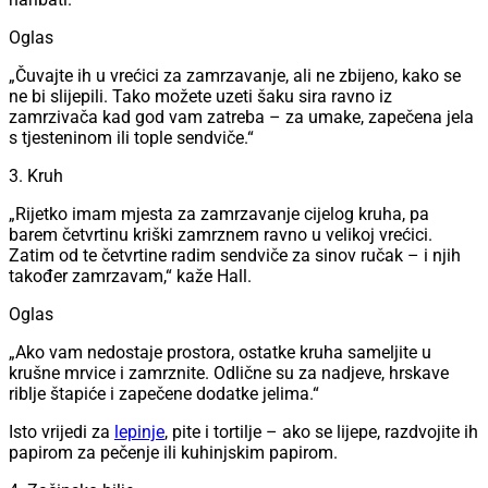
Oglas
„Čuvajte ih u vrećici za zamrzavanje, ali ne zbijeno, kako se
ne bi slijepili. Tako možete uzeti šaku sira ravno iz
zamrzivača kad god vam zatreba – za umake, zapečena jela
s tjesteninom ili tople sendviče.“
3. Kruh
„Rijetko imam mjesta za zamrzavanje cijelog kruha, pa
barem četvrtinu kriški zamrznem ravno u velikoj vrećici.
Zatim od te četvrtine radim sendviče za sinov ručak – i njih
također zamrzavam,“ kaže Hall.
Oglas
„Ako vam nedostaje prostora, ostatke kruha sameljite u
krušne mrvice i zamrznite. Odlične su za nadjeve, hrskave
riblje štapiće i zapečene dodatke jelima.“
Isto vrijedi za
lepinje
, pite i tortilje – ako se lijepe, razdvojite ih
papirom za pečenje ili kuhinjskim papirom.