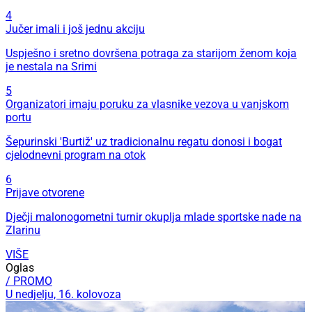
4
Jučer imali i još jednu akciju
Uspješno i sretno dovršena potraga za starijom ženom koja
je nestala na Srimi
5
Organizatori imaju poruku za vlasnike vezova u vanjskom
portu
Šepurinski 'Burtiž' uz tradicionalnu regatu donosi i bogat
cjelodnevni program na otok
6
Prijave otvorene
Dječji malonogometni turnir okuplja mlade sportske nade na
Zlarinu
VIŠE
Oglas
/ PROMO
U nedjelju, 16. kolovoza