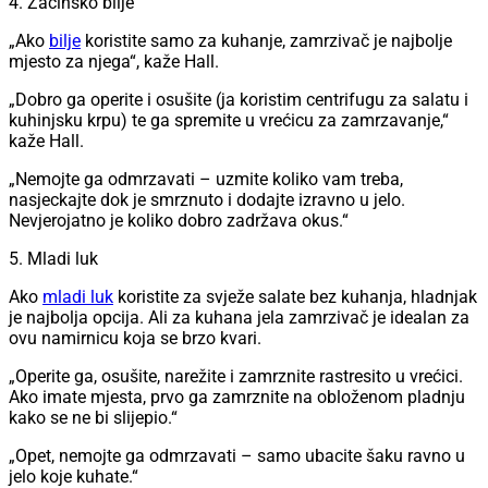
4. Začinsko bilje
„Ako
bilje
koristite samo za kuhanje, zamrzivač je najbolje
mjesto za njega“, kaže Hall.
„Dobro ga operite i osušite (ja koristim centrifugu za salatu i
kuhinjsku krpu) te ga spremite u vrećicu za zamrzavanje,“
kaže Hall.
„Nemojte ga odmrzavati – uzmite koliko vam treba,
nasjeckajte dok je smrznuto i dodajte izravno u jelo.
Nevjerojatno je koliko dobro zadržava okus.“
5. Mladi luk
Ako
mladi luk
koristite za svježe salate bez kuhanja, hladnjak
je najbolja opcija. Ali za kuhana jela zamrzivač je idealan za
ovu namirnicu koja se brzo kvari.
„Operite ga, osušite, narežite i zamrznite rastresito u vrećici.
Ako imate mjesta, prvo ga zamrznite na obloženom pladnju
kako se ne bi slijepio.“
„Opet, nemojte ga odmrzavati – samo ubacite šaku ravno u
jelo koje kuhate.“