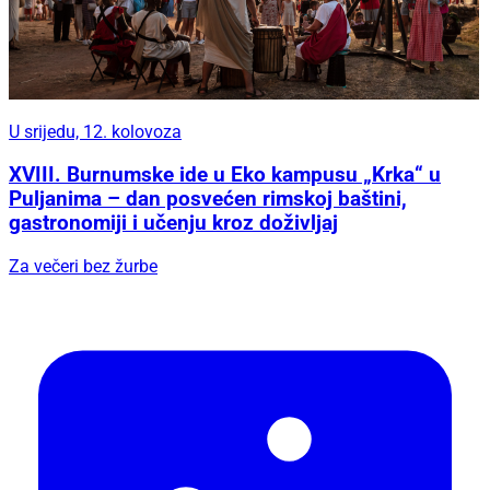
U srijedu, 12. kolovoza
XVIII. Burnumske ide u Eko kampusu „Krka“ u
Puljanima – dan posvećen rimskoj baštini,
gastronomiji i učenju kroz doživljaj
Za večeri bez žurbe