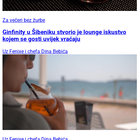
Za večeri bez žurbe
Ginfinity u Šibeniku stvorio je lounge iskustvo
kojem se gosti uvijek vraćaju
Uz Fenixe i chefa Dina Bebića
Uz Fenixe i chefa Dina Bebića