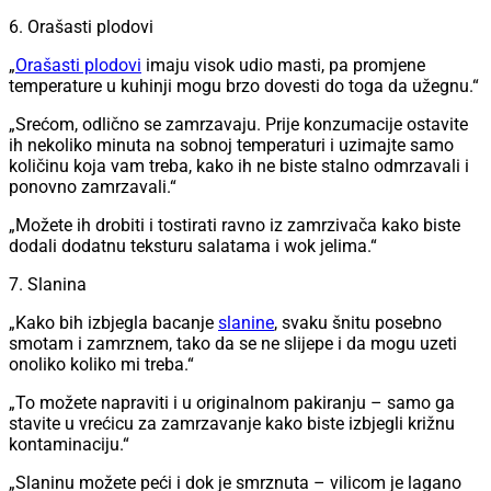
6. Orašasti plodovi
„
Orašasti plodovi
imaju visok udio masti, pa promjene
temperature u kuhinji mogu brzo dovesti do toga da užegnu.“
„Srećom, odlično se zamrzavaju. Prije konzumacije ostavite
ih nekoliko minuta na sobnoj temperaturi i uzimajte samo
količinu koja vam treba, kako ih ne biste stalno odmrzavali i
ponovno zamrzavali.“
„Možete ih drobiti i tostirati ravno iz zamrzivača kako biste
dodali dodatnu teksturu salatama i wok jelima.“
7. Slanina
„Kako bih izbjegla bacanje
slanine
, svaku šnitu posebno
smotam i zamrznem, tako da se ne slijepe i da mogu uzeti
onoliko koliko mi treba.“
„To možete napraviti i u originalnom pakiranju – samo ga
stavite u vrećicu za zamrzavanje kako biste izbjegli križnu
kontaminaciju.“
„Slaninu možete peći i dok je smrznuta – vilicom je lagano