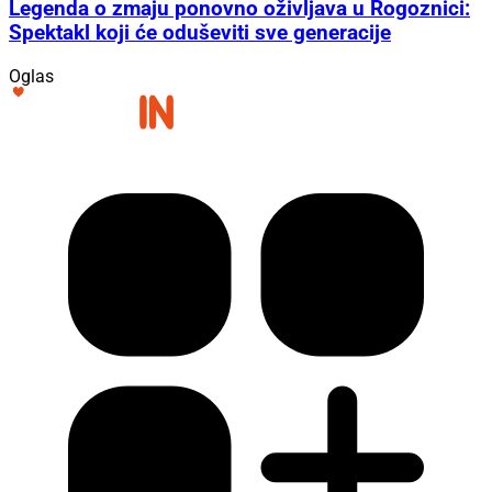
Legenda o zmaju ponovno oživljava u Rogoznici:
Spektakl koji će oduševiti sve generacije
Oglas