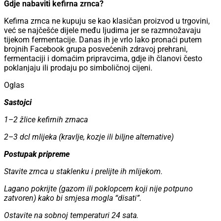
Gdje nabaviti kefirna zrnca?
Kefirna zrnca ne kupuju se kao klasičan proizvod u trgovini,
već se najčešće dijele među ljudima jer se razmnožavaju
tijekom fermentacije. Danas ih je vrlo lako pronaći putem
brojnih Facebook grupa posvećenih zdravoj prehrani,
fermentaciji i domaćim pripravcima, gdje ih članovi često
poklanjaju ili prodaju po simboličnoj cijeni.
Oglas
Sastojci
1–2 žlice kefirnih zrnaca
2–3 dcl mlijeka (kravlje, kozje ili biljne alternative)
Postupak pripreme
Stavite zrnca u staklenku i prelijte ih mlijekom.
Lagano pokrijte (gazom ili poklopcem koji nije potpuno
zatvoren) kako bi smjesa mogla “disati”.
Ostavite na sobnoj temperaturi 24 sata.