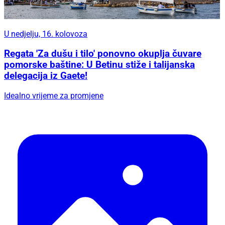
U nedjelju, 16. kolovoza
Regata 'Za dušu i tilo' ponovno okuplja čuvare
pomorske baštine: U Betinu stiže i talijanska
delegacija iz Gaete!
Idealno vrijeme za promjene