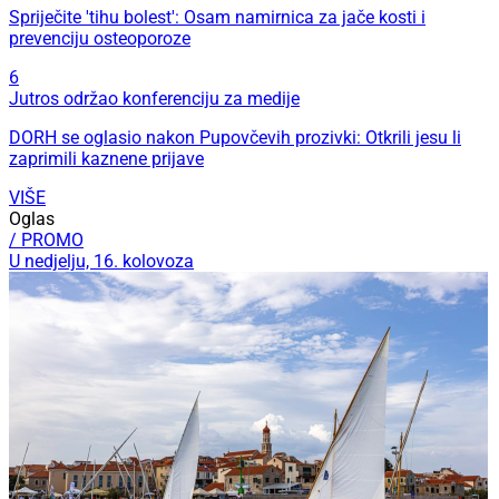
Spriječite 'tihu bolest': Osam namirnica za jače kosti i
prevenciju osteoporoze
6
Jutros održao konferenciju za medije
DORH se oglasio nakon Pupovčevih prozivki: Otkrili jesu li
zaprimili kaznene prijave
VIŠE
Oglas
/ PROMO
U nedjelju, 16. kolovoza