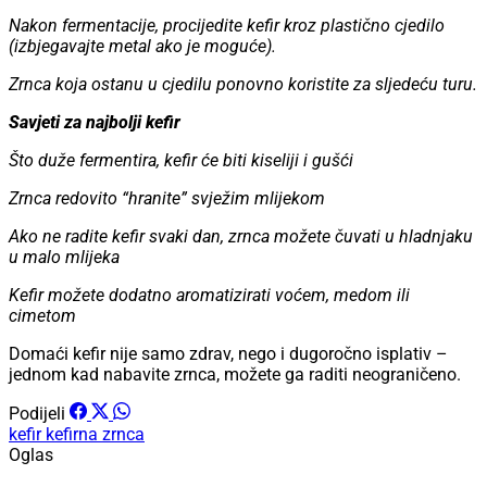
Nakon fermentacije, procijedite kefir kroz plastično cjedilo
(izbjegavajte metal ako je moguće).
Zrnca koja ostanu u cjedilu ponovno koristite za sljedeću turu.
Savjeti za najbolji kefir
Što duže fermentira, kefir će biti kiseliji i gušći
Zrnca redovito “hranite” svježim mlijekom
Ako ne radite kefir svaki dan, zrnca možete čuvati u hladnjaku
u malo mlijeka
Kefir možete dodatno aromatizirati voćem, medom ili
cimetom
Domaći kefir nije samo zdrav, nego i dugoročno isplativ –
jednom kad nabavite zrnca, možete ga raditi neograničeno.
Podijeli
kefir
kefirna zrnca
Oglas