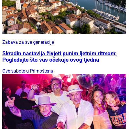
Zabava za sve generacije
Skradin nastavlja živjeti punim ljetnim ritmom:
Pogledajte što vas očekuje ovog tjedna
Ove subote u Primoštenu