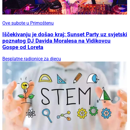
Ove subote u Primoštenu
Iščekivanju je došao kraj: Sunset Party uz svjetski
poznatog DJ Davida Moralesa na Vidikovcu
Gospe od Loreta
Besplatne radionice za djecu