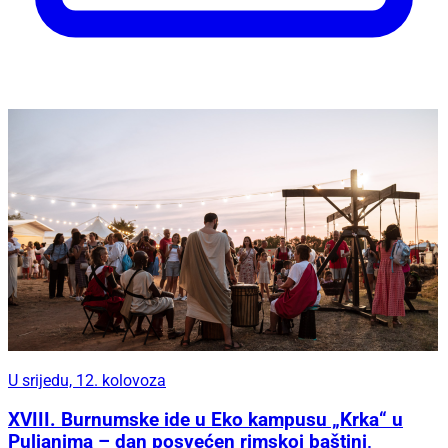
U srijedu, 12. kolovoza
XVIII. Burnumske ide u Eko kampusu „Krka“ u
Puljanima – dan posvećen rimskoj baštini,