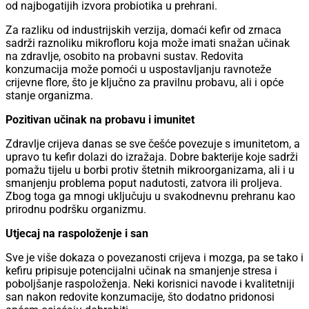
od najbogatijih izvora probiotika u prehrani.
Za razliku od industrijskih verzija, domaći kefir od zrnaca
sadrži raznoliku mikrofloru koja može imati snažan učinak
na zdravlje, osobito na probavni sustav. Redovita
konzumacija može pomoći u uspostavljanju ravnoteže
crijevne flore, što je ključno za pravilnu probavu, ali i opće
stanje organizma.
Pozitivan učinak na probavu i imunitet
Zdravlje crijeva danas se sve češće povezuje s imunitetom, a
upravo tu kefir dolazi do izražaja. Dobre bakterije koje sadrži
pomažu tijelu u borbi protiv štetnih mikroorganizama, ali i u
smanjenju problema poput nadutosti, zatvora ili proljeva.
Zbog toga ga mnogi uključuju u svakodnevnu prehranu kao
prirodnu podršku organizmu.
Utjecaj na raspoloženje i san
Sve je više dokaza o povezanosti crijeva i mozga, pa se tako i
kefiru pripisuje potencijalni učinak na smanjenje stresa i
poboljšanje raspoloženja. Neki korisnici navode i kvalitetniji
san nakon redovite konzumacije, što dodatno pridonosi