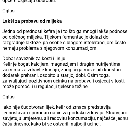
općem osjećaju dobrobiti.
Oglas
Lakši za probavu od mlijeka
Jedna od prednosti kefira je i to što ga mnogi lakše podnose
od običnog mlijeka. Tijekom fermentacije dolazi do
razgradnje laktoze, pa osobe s blagom intolerancijom često
nemaju problema s njegovom konzumacijom.
Dobar saveznik za kosti i liniju
Kefir je bogat kalcijem, magnezijem i drugim nutrijentima
važnima za zdravlje kostiju, zbog čega može biti koristan
dodatak prehrani, osobito u starijoj dobi. Osim toga,
zahvaljujući pozitivnom učinku na probavu i osjećaj sitosti,
može pomoći i u regulaciji tjelesne težine.
Oglas
Iako nije čudotvoran lijek, kefir od zrnaca predstavlja
jednostavan i prirodan način za podršku zdravlju. Stručnjaci
savjetuju umjerenu, ali redovitu konzumaciju, najčešće jednu
čašu dnevno, kako bi se ostvarili najbolji učinci.