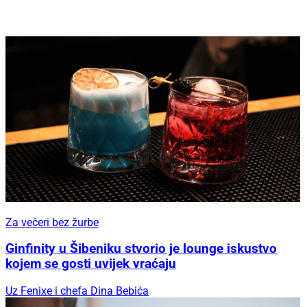
Za večeri bez žurbe
Ginfinity u Šibeniku stvorio je lounge iskustvo
kojem se gosti uvijek vraćaju
Uz Fenixe i chefa Dina Bebića