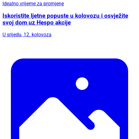
Idealno vrijeme za promjene
Iskoristite ljetne popuste u kolovozu i osvježite
svoj dom uz Hespo akcije
U srijedu, 12. kolovoza