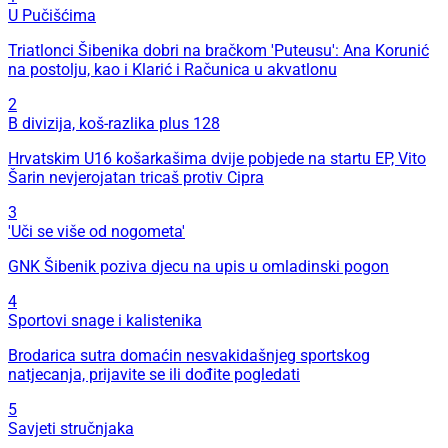
U Pučišćima
Triatlonci Šibenika dobri na bračkom 'Puteusu': Ana Korunić
na postolju, kao i Klarić i Računica u akvatlonu
2
B divizija, koš-razlika plus 128
Hrvatskim U16 košarkašima dvije pobjede na startu EP, Vito
Šarin nevjerojatan tricaš protiv Cipra
3
'Uči se više od nogometa'
GNK Šibenik poziva djecu na upis u omladinski pogon
4
Sportovi snage i kalistenika
Brodarica sutra domaćin nesvakidašnjeg sportskog
natjecanja, prijavite se ili dođite pogledati
5
Savjeti stručnjaka