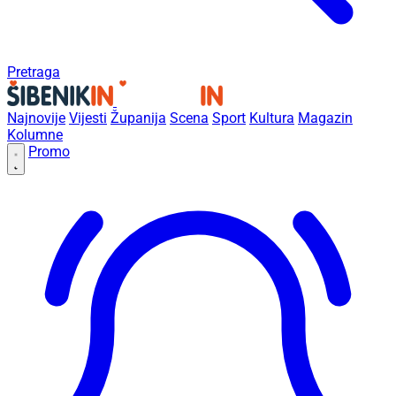
Pretraga
Najnovije
Vijesti
Županija
Scena
Sport
Kultura
Magazin
Kolumne
Promo