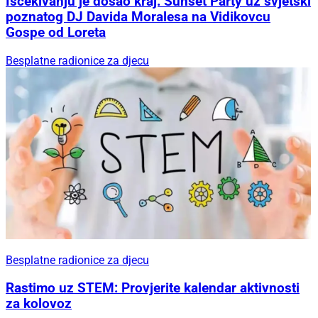
Iščekivanju je došao kraj: Sunset Party uz svjetski
poznatog DJ Davida Moralesa na Vidikovcu
Gospe od Loreta
Besplatne radionice za djecu
Besplatne radionice za djecu
Rastimo uz STEM: Provjerite kalendar aktivnosti
za kolovoz