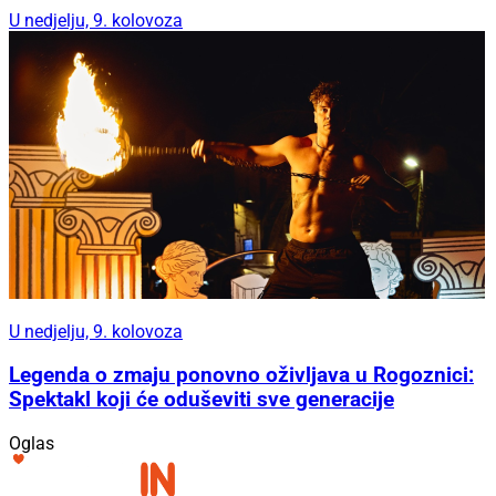
U nedjelju, 9. kolovoza
U nedjelju, 9. kolovoza
Legenda o zmaju ponovno oživljava u Rogoznici:
Spektakl koji će oduševiti sve generacije
Oglas