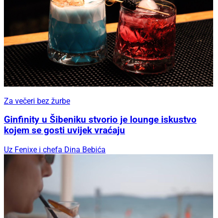
Za večeri bez žurbe
Ginfinity u Šibeniku stvorio je lounge iskustvo
kojem se gosti uvijek vraćaju
Uz Fenixe i chefa Dina Bebića