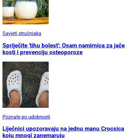
Savjeti stručnjaka
Spriječite 'tihu bolest': Osam namirnica za jače
kosti i prevenciju osteoporoze
Poznate po udobnosti
Liječnici upozoravaju na jednu manu Crocsica
koju mnogi zanemaruju