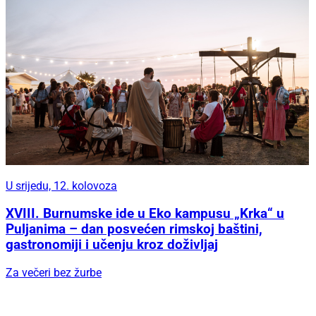
U srijedu, 12. kolovoza
XVIII. Burnumske ide u Eko kampusu „Krka“ u
Puljanima – dan posvećen rimskoj baštini,
gastronomiji i učenju kroz doživljaj
Za večeri bez žurbe