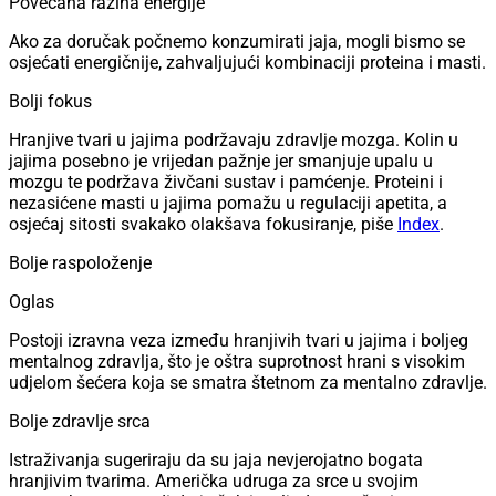
Povećana razina energije
Ako za doručak počnemo konzumirati jaja, mogli bismo se
osjećati energičnije, zahvaljujući kombinaciji proteina i masti.
Bolji fokus
Hranjive tvari u jajima podržavaju zdravlje mozga. Kolin u
jajima posebno je vrijedan pažnje jer smanjuje upalu u
mozgu te podržava živčani sustav i pamćenje. Proteini i
nezasićene masti u jajima pomažu u regulaciji apetita, a
osjećaj sitosti svakako olakšava fokusiranje, piše
Index
.
Bolje raspoloženje
Oglas
Postoji izravna veza između hranjivih tvari u jajima i boljeg
mentalnog zdravlja, što je oštra suprotnost hrani s visokim
udjelom šećera koja se smatra štetnom za mentalno zdravlje.
Bolje zdravlje srca
Istraživanja sugeriraju da su jaja nevjerojatno bogata
hranjivim tvarima. Američka udruga za srce u svojim