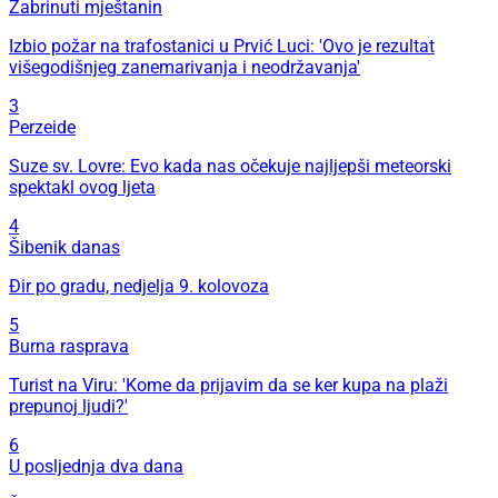
Zabrinuti mještanin
Izbio požar na trafostanici u Prvić Luci: 'Ovo je rezultat
višegodišnjeg zanemarivanja i neodržavanja'
3
Perzeide
Suze sv. Lovre: Evo kada nas očekuje najljepši meteorski
spektakl ovog ljeta
4
Šibenik danas
Đir po gradu, nedjelja 9. kolovoza
5
Burna rasprava
Turist na Viru: 'Kome da prijavim da se ker kupa na plaži
prepunoj ljudi?'
6
U posljednja dva dana