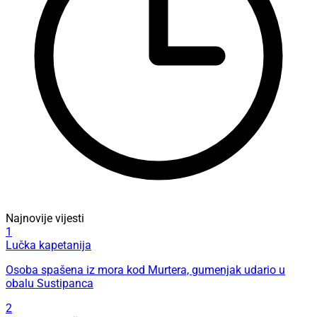
Najnovije vijesti
1
Lučka kapetanija
Osoba spašena iz mora kod Murtera, gumenjak udario u
obalu Sustipanca
2