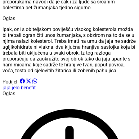
preporukama navodi da je čak i za ljude sa srčanim
bolestima pet žumanjaka tjedno sigurno.
Oglas
Ipak, oni s obiteljskom poviješću visokog kolesterola možda
bi trebali ograničiti unos žumanjaka, s obzirom na to da se u
njima nalazi kolesterol. Treba imati na umu da jaja ne sadrže
ugljikohidrate ni vlakna, dva ključna hranjiva sastojka koja bi
trebala biti uključena u svaki obrok. Iz tog razloga
preporučuju da zaokružite svoj obrok tako da jaja uparite s
namirnicama koje sadrže te hranjive tvari, poput povrća,
voća, tosta od cjelovitih žitarica ili zobenih pahuljica.
Podijeli
jaja
jelo
benefit
Oglas