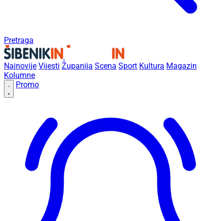
Pretraga
Najnovije
Vijesti
Županija
Scena
Sport
Kultura
Magazin
Kolumne
Promo