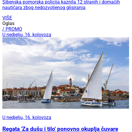
Šibenska pomorska policija kaznila 12 stranih i domaćih
nautičara zbog nedozvoljenog glisiranja
VIŠE
Oglas
/ PROMO
U nedjelju, 16. kolovoza
U nedjelju, 16. kolovoza
Regata 'Za dušu i tilo' ponovno okuplja čuvare