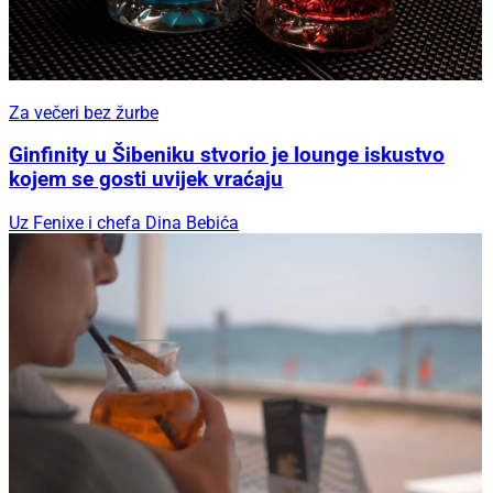
Za večeri bez žurbe
Ginfinity u Šibeniku stvorio je lounge iskustvo
kojem se gosti uvijek vraćaju
Uz Fenixe i chefa Dina Bebića