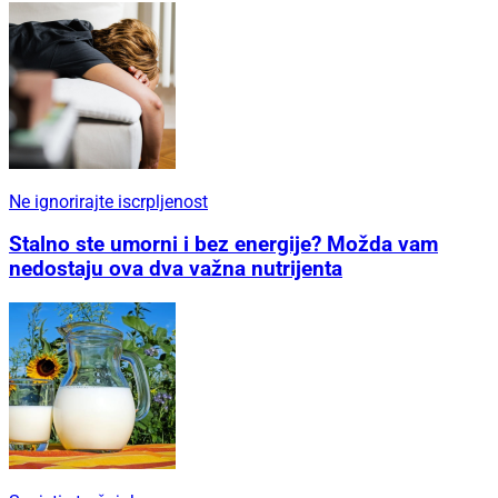
Ne ignorirajte iscrpljenost
Stalno ste umorni i bez energije? Možda vam
nedostaju ova dva važna nutrijenta