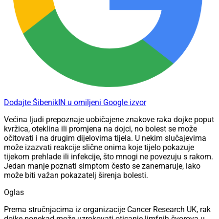
Dodajte ŠibenikIN u omiljeni Google izvor
Većina ljudi prepoznaje uobičajene znakove raka dojke poput
kvržica, oteklina ili promjena na dojci, no bolest se može
očitovati i na drugim dijelovima tijela. U nekim slučajevima
može izazvati reakcije slične onima koje tijelo pokazuje
tijekom prehlade ili infekcije, što mnogi ne povezuju s rakom.
Jedan manje poznati simptom često se zanemaruje, iako
može biti važan pokazatelj širenja bolesti.
Oglas
Prema stručnjacima iz organizacije Cancer Research UK, rak
dojke ponekad može uzrokovati oticanje limfnih čvorova u