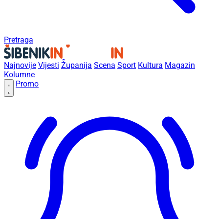
Pretraga
Najnovije
Vijesti
Županija
Scena
Sport
Kultura
Magazin
Kolumne
Promo