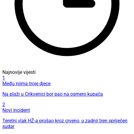
Najnovije vijesti
1
Među njima troje djece
Na plaži u Crikvenici bor pao na osmero kupača
2
Novi incident
Teretni vlak HŽ-a prošao kroz crveno, u zadnji tren spriječen
sudar