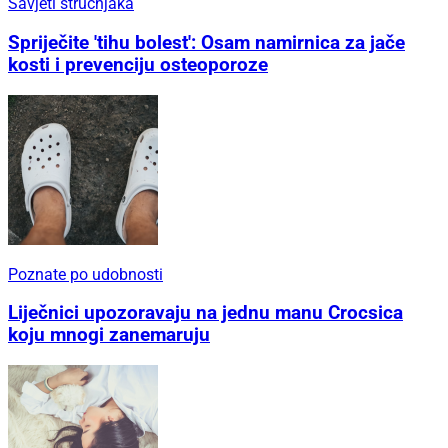
Savjeti stručnjaka
Spriječite 'tihu bolest': Osam namirnica za jače
kosti i prevenciju osteoporoze
Poznate po udobnosti
Liječnici upozoravaju na jednu manu Crocsica
koju mnogi zanemaruju