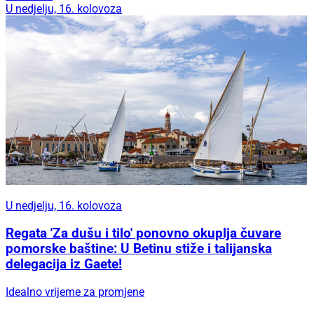
U nedjelju, 16. kolovoza
U nedjelju, 16. kolovoza
Regata 'Za dušu i tilo' ponovno okuplja čuvare
pomorske baštine: U Betinu stiže i talijanska
delegacija iz Gaete!
Idealno vrijeme za promjene