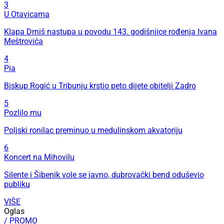
3
U Otavicama
Klapa Drniš nastupa u povodu 143. godišnjice rođenja Ivana
Meštrovića
4
Pia
Biskup Rogić u Tribunju krstio peto dijete obitelji Zadro
5
Pozlilo mu
Poljski ronilac preminuo u medulinskom akvatoriju
6
Koncert na Mihovilu
Silente i Šibenik vole se javno, dubrovački bend oduševio
publiku
VIŠE
Oglas
/ PROMO