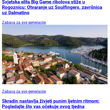
Svjetska elita Big Game ribolova stiže u
Rogoznicu: Otvaranje uz Soulfingers, završnica
uz Dalmatino
Zabava za sve generacije
Zabava za sve generacije
Skradin nastavlja živjeti punim ljetnim ritmom:
Pogledajte što vas očekuje ovog tjedna