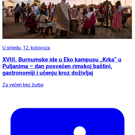
U srijedu, 12. kolovoza
XVIII. Burnumske ide u Eko kampusu „Krka“ u
Puljanima – dan posvećen rimskoj baštini,
gastronomiji i učenju kroz doživljaj
Za večeri bez žurbe