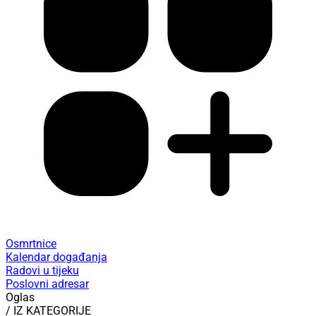
Osmrtnice
Kalendar događanja
Radovi u tijeku
Poslovni adresar
Oglas
/ IZ KATEGORIJE