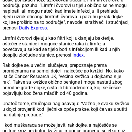
području pazuha. "Limfni čvorovi u tijelu obično se ne mogu
napipati, ali mogu nateći kad imate infekciju ili prehladu.
Rjeđi uzrok oticanja limfnih čvorova u pazuhu je rak dojke
koji se proširio na to područje", navode istraživači i stručnjaci,
prenosi
Daily Express
.
Limfni čvorovi djeluju kao filtri koji uklanjaju bakterije,
oštećene stanice i moguće stanice raka iz limfe, a
povećavaju se kad se tijelo bori s infekcijom ili kad u njih
dospiju zloćudne stanice, prenosi
Index
.
Rak dojke se, u većini slučajeva, prepoznaje prema
promjenama na samoj dojci - najčešće po kvržici. No, kako
ističe Cancer Research UK, "većina kvržica u dojkama nije
rak". Takve su kvržice obično benigne i mogu nastati zbog
prirodne građe dojke, cista ili fibroadenoma, koji se češće
pojavljuju kod žena mlađih od 40 godina.
Unatoč tome, stručnjaci naglašavaju: "Važno je svaku kvržicu
u dojci provjeriti kod liječnika opće prakse, koji će vas uputiti
na daljnje pretrage."
I kod muškaraca se može javiti rak dojke, a najčešće se
očituje kroz bezbolnu kvržicu, moguće praćenu iscjetkom iz