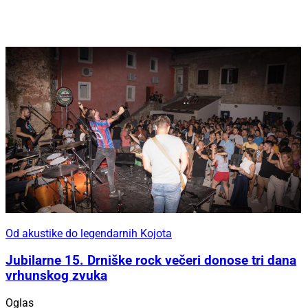
Od akustike do legendarnih Kojota
Jubilarne 15. Drniške rock večeri donose tri dana
vrhunskog zvuka
Oglas