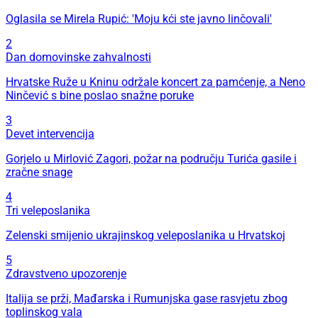
Oglasila se Mirela Rupić: 'Moju kći ste javno linčovali'
2
Dan domovinske zahvalnosti
Hrvatske Ruže u Kninu održale koncert za pamćenje, a Neno
Ninčević s bine poslao snažne poruke
3
Devet intervencija
Gorjelo u Mirlović Zagori, požar na području Turića gasile i
zračne snage
4
Tri veleposlanika
Zelenski smijenio ukrajinskog veleposlanika u Hrvatskoj
5
Zdravstveno upozorenje
Italija se prži, Mađarska i Rumunjska gase rasvjetu zbog
toplinskog vala