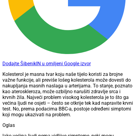
Dodajte ŠibenikIN u omiljeni Google izvor
Kolesterol je masna tvar koju naše tijelo koristi za brojne
važne funkcije, ali previše lošeg kolesterola može dovesti do
nakupljanja masnih naslaga u arterijama. To stanje, poznato
kao ateroskleroza, može ozbiljno narušiti zdravlje srca i
krvnih žila. Najveći problem visokog kolesterola je to što ga
većina ljudi ne osjeti – često se otkrije tek kad napravite krvni
test. No, prema podacima BBC-a, postoje određeni simptomi
koji mogu ukazivati na problem.
Oglas
Iako većina ljudi nema vidljive simptome, neki mogu