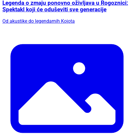
Legenda o zmaju ponovno oživljava u Rogoznici:
Spektakl koji će oduševiti sve generacije
Od akustike do legendarnih Kojota