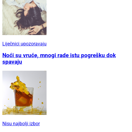
Liječnici upozoravaju
Noći su vruće, mnogi rade istu pogrešku dok
spavaju
Nisu najbolji izbor