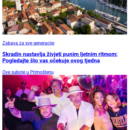
Zabava za sve generacije
Skradin nastavlja živjeti punim ljetnim ritmom:
Pogledajte što vas očekuje ovog tjedna
Ove subote u Primoštenu