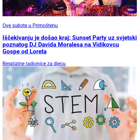
Ove subote u Primoštenu
Iščekivanju je došao kraj: Sunset Party uz svjetski
poznatog DJ Davida Moralesa na Vidikovcu
Gospe od Loreta
Besplatne radionice za djecu