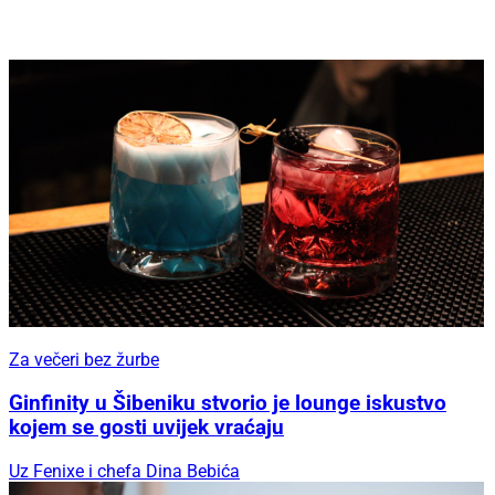
Za večeri bez žurbe
Ginfinity u Šibeniku stvorio je lounge iskustvo
kojem se gosti uvijek vraćaju
Uz Fenixe i chefa Dina Bebića