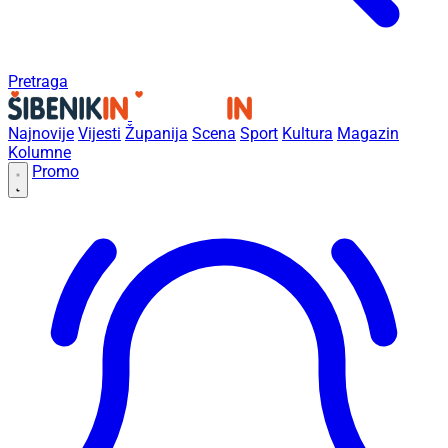
Pretraga
Najnovije
Vijesti
Županija
Scena
Sport
Kultura
Magazin
Kolumne
Promo