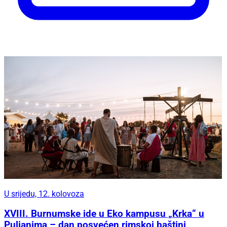
U srijedu, 12. kolovoza
XVIII. Burnumske ide u Eko kampusu „Krka“ u
Puljanima – dan posvećen rimskoj baštini,