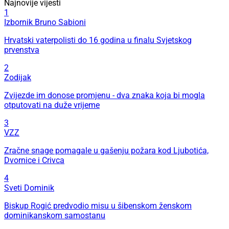
Najnovije vijesti
1
Izbornik Bruno Sabioni
Hrvatski vaterpolisti do 16 godina u finalu Svjetskog
prvenstva
2
Zodijak
Zvijezde im donose promjenu - dva znaka koja bi mogla
otputovati na duže vrijeme
3
VZZ
Zračne snage pomagale u gašenju požara kod Ljubotića,
Dvornice i Crivca
4
Sveti Dominik
Biskup Rogić predvodio misu u šibenskom ženskom
dominikanskom samostanu