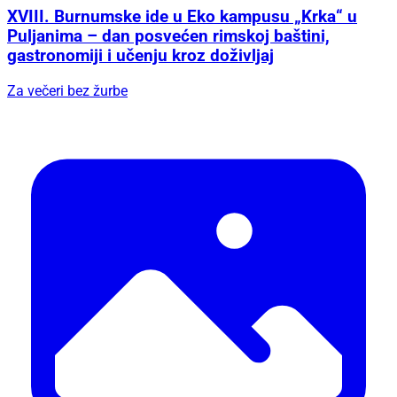
XVIII. Burnumske ide u Eko kampusu „Krka“ u
Puljanima – dan posvećen rimskoj baštini,
gastronomiji i učenju kroz doživljaj
Za večeri bez žurbe