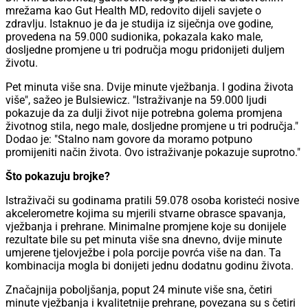
mrežama kao Gut Health MD, redovito dijeli savjete o
zdravlju. Istaknuo je da je studija iz siječnja ove godine,
provedena na 59.000 sudionika, pokazala kako male,
dosljedne promjene u tri područja mogu pridonijeti duljem
životu.
Pet minuta više sna. Dvije minute vježbanja. I godina života
više", sažeo je Bulsiewicz. "Istraživanje na 59.000 ljudi
pokazuje da za dulji život nije potrebna golema promjena
životnog stila, nego male, dosljedne promjene u tri područja."
Dodao je: "Stalno nam govore da moramo potpuno
promijeniti način života. Ovo istraživanje pokazuje suprotno."
Što pokazuju brojke?
Istraživači su godinama pratili 59.078 osoba koristeći nosive
akcelerometre kojima su mjerili stvarne obrasce spavanja,
vježbanja i prehrane. Minimalne promjene koje su donijele
rezultate bile su pet minuta više sna dnevno, dvije minute
umjerene tjelovježbe i pola porcije povrća više na dan. Ta
kombinacija mogla bi donijeti jednu dodatnu godinu života.
Značajnija poboljšanja, poput 24 minute više sna, četiri
minute vježbanja i kvalitetnije prehrane, povezana su s četiri