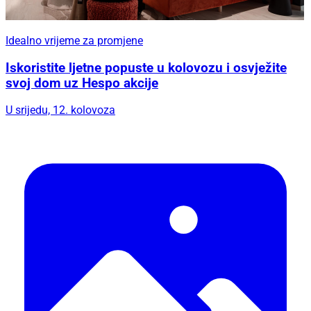
Idealno vrijeme za promjene
Iskoristite ljetne popuste u kolovozu i osvježite
svoj dom uz Hespo akcije
U srijedu, 12. kolovoza