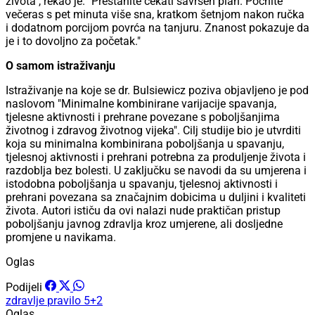
života", rekao je. "Prestanite čekati savršen plan. Počnite
večeras s pet minuta više sna, kratkom šetnjom nakon ručka
i dodatnom porcijom povrća na tanjuru. Znanost pokazuje da
je i to dovoljno za početak."
O samom istraživanju
Istraživanje na koje se dr. Bulsiewicz poziva objavljeno je pod
naslovom "Minimalne kombinirane varijacije spavanja,
tjelesne aktivnosti i prehrane povezane s poboljšanjima
životnog i zdravog životnog vijeka". Cilj studije bio je utvrditi
koja su minimalna kombinirana poboljšanja u spavanju,
tjelesnoj aktivnosti i prehrani potrebna za produljenje života i
razdoblja bez bolesti. U zaključku se navodi da su umjerena i
istodobna poboljšanja u spavanju, tjelesnoj aktivnosti i
prehrani povezana sa značajnim dobicima u duljini i kvaliteti
života. Autori ističu da ovi nalazi nude praktičan pristup
poboljšanju javnog zdravlja kroz umjerene, ali dosljedne
promjene u navikama.
Oglas
Podijeli
zdravlje
pravilo
5+2
Oglas