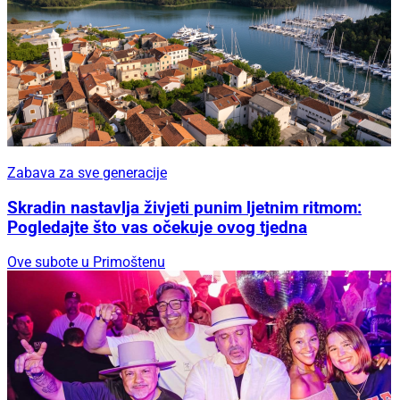
Zabava za sve generacije
Skradin nastavlja živjeti punim ljetnim ritmom:
Pogledajte što vas očekuje ovog tjedna
Ove subote u Primoštenu