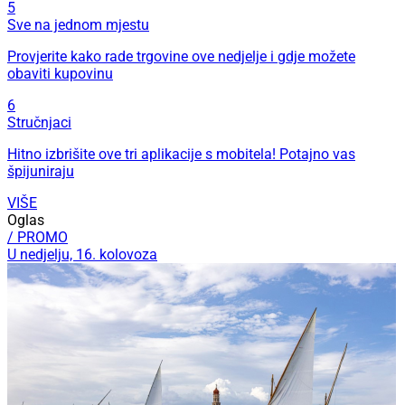
5
Sve na jednom mjestu
Provjerite kako rade trgovine ove nedjelje i gdje možete
obaviti kupovinu
6
Stručnjaci
Hitno izbrišite ove tri aplikacije s mobitela! Potajno vas
špijuniraju
VIŠE
Oglas
/ PROMO
U nedjelju, 16. kolovoza