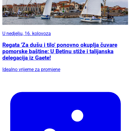
U nedjelju, 16. kolovoza
Regata 'Za dušu i tilo' ponovno okuplja čuvare
pomorske baštine: U Betinu stiže i talijanska
delegacija iz Gaete!
Idealno vrijeme za promjene