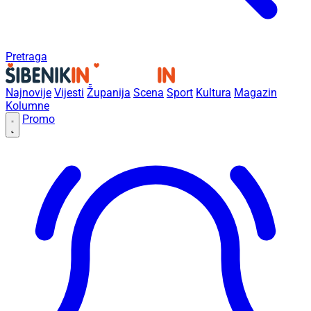
Pretraga
Najnovije
Vijesti
Županija
Scena
Sport
Kultura
Magazin
Kolumne
Promo