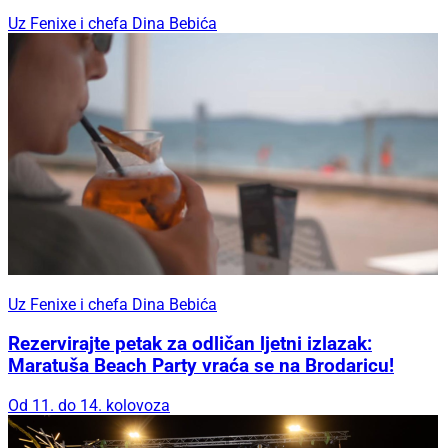
Uz Fenixe i chefa Dina Bebića
Uz Fenixe i chefa Dina Bebića
Rezervirajte petak za odličan ljetni izlazak:
Maratuša Beach Party vraća se na Brodaricu!
Od 11. do 14. kolovoza