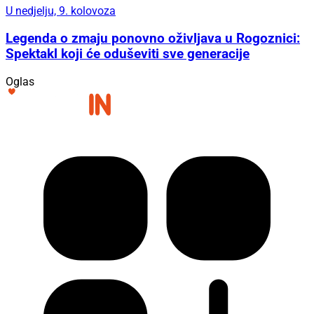
U nedjelju, 9. kolovoza
Legenda o zmaju ponovno oživljava u Rogoznici:
Spektakl koji će oduševiti sve generacije
Oglas