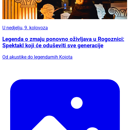
U nedjelju, 9. kolovoza
Legenda o zmaju ponovno oživljava u Rogoznici:
Spektakl koji će oduševiti sve generacije
Od akustike do legendarnih Kojota