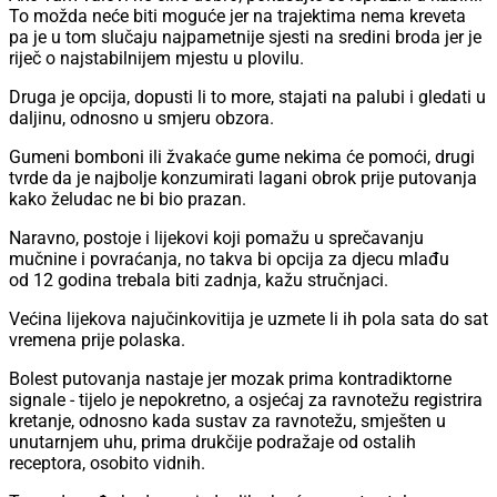
To možda neće biti moguće jer na trajektima nema kreveta
pa je u tom slučaju najpametnije sjesti na sredini broda jer je
riječ o najstabilnijem mjestu u plovilu.
Druga je opcija, dopusti li to more, stajati na palubi i gledati u
daljinu, odnosno u smjeru obzora.
Gumeni bomboni ili žvakaće gume nekima će pomoći, drugi
tvrde da je najbolje konzumirati lagani obrok prije putovanja
kako želudac ne bi bio prazan.
Naravno, postoje i lijekovi koji pomažu u sprečavanju
mučnine i povraćanja, no takva bi opcija za djecu mlađu
od 12 godina trebala biti zadnja, kažu stručnjaci.
Većina lijekova najučinkovitija je uzmete li ih pola sata do sat
vremena prije polaska.
Bolest putovanja nastaje jer mozak prima kontradiktorne
signale - tijelo je nepokretno, a osjećaj za ravnotežu registrira
kretanje, odnosno kada sustav za ravnotežu, smješten u
unutarnjem uhu, prima drukčije podražaje od ostalih
receptora, osobito vidnih.