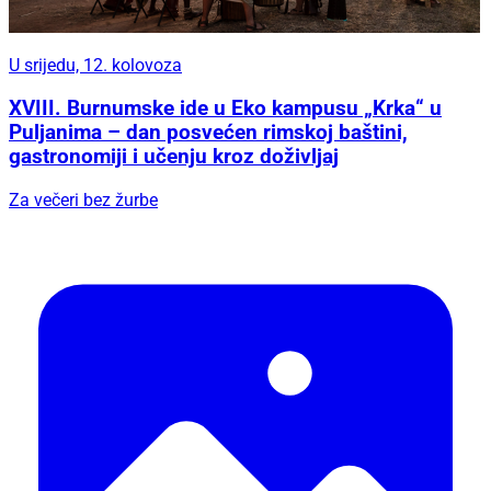
U srijedu, 12. kolovoza
XVIII. Burnumske ide u Eko kampusu „Krka“ u
Puljanima – dan posvećen rimskoj baštini,
gastronomiji i učenju kroz doživljaj
Za večeri bez žurbe