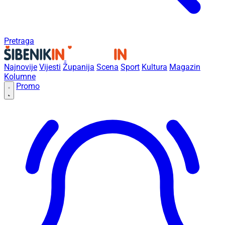
Pretraga
Najnovije
Vijesti
Županija
Scena
Sport
Kultura
Magazin
Kolumne
Promo