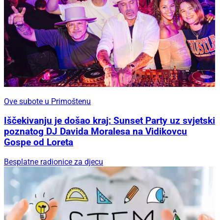
Ove subote u Primoštenu
Iščekivanju je došao kraj: Sunset Party uz svjetski
poznatog DJ Davida Moralesa na Vidikovcu
Gospe od Loreta
Besplatne radionice za djecu