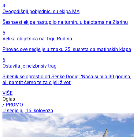
4
Ovogodišnji pobjednici su ekipa MA
Šesnaest ekipa nastupilo na turniru u balotama na Zlarinu
5
Velika obljetnica na Trgu Rudina
Pirovac ove nedjelje u znaku 25. susreta dalmatinskih klapa
6
Ostavila je neizbrisiv trag
Šibenik se oprostio od Senke Dodig: ‘Naša si bila 30 godina,
ali pamtit ćemo te za cijeli život’
VIŠE
Oglas
/ PROMO
U nedjelju, 16. kolovoza