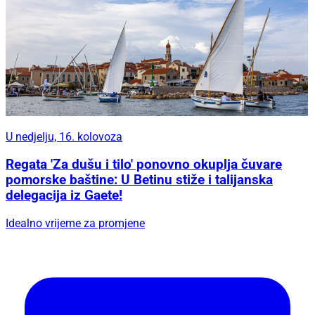
U nedjelju, 16. kolovoza
Regata 'Za dušu i tilo' ponovno okuplja čuvare
pomorske baštine: U Betinu stiže i talijanska
delegacija iz Gaete!
Idealno vrijeme za promjene