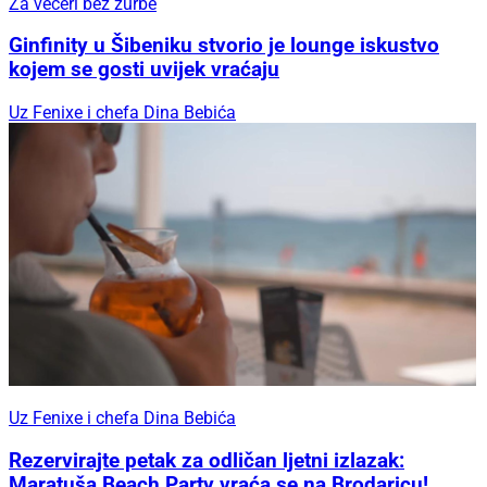
Za večeri bez žurbe
Ginfinity u Šibeniku stvorio je lounge iskustvo
kojem se gosti uvijek vraćaju
Uz Fenixe i chefa Dina Bebića
Uz Fenixe i chefa Dina Bebića
Rezervirajte petak za odličan ljetni izlazak:
Maratuša Beach Party vraća se na Brodaricu!