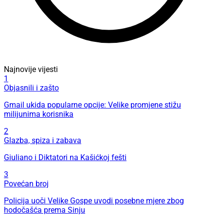
Najnovije vijesti
1
Objasnili i zašto
Gmail ukida popularne opcije: Velike promjene stižu
milijunima korisnika
2
Glazba, spiza i zabava
Giuliano i Diktatori na Kašićkoj fešti
3
Povećan broj
Policija uoči Velike Gospe uvodi posebne mjere zbog
hodočašća prema Sinju