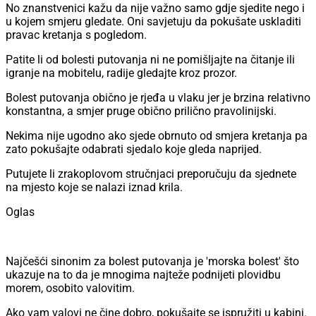
No znanstvenici kažu da nije važno samo gdje sjedite nego i
u kojem smjeru gledate. Oni savjetuju da pokušate uskladiti
pravac kretanja s pogledom.
Patite li od bolesti putovanja ni ne pomišljajte na čitanje ili
igranje na mobitelu, radije gledajte kroz prozor.
Bolest putovanja obično je rjeđa u vlaku jer je brzina relativno
konstantna, a smjer pruge obično prilično pravolinijski.
Nekima nije ugodno ako sjede obrnuto od smjera kretanja pa
zato pokušajte odabrati sjedalo koje gleda naprijed.
Putujete li zrakoplovom stručnjaci preporučuju da sjednete
na mjesto koje se nalazi iznad krila.
Oglas
Najčešći sinonim za bolest putovanja je 'morska bolest' što
ukazuje na to da je mnogima najteže podnijeti plovidbu
morem, osobito valovitim.
Ako vam valovi ne čine dobro, pokušajte se ispružiti u kabini.