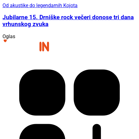
Od akustike do legendarnih Kojota
Jubilarne 15. Drniške rock večeri donose tri dana
vrhunskog zvuka
Oglas