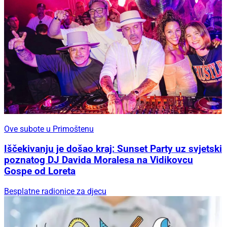
Ove subote u Primoštenu
Iščekivanju je došao kraj: Sunset Party uz svjetski
poznatog DJ Davida Moralesa na Vidikovcu
Gospe od Loreta
Besplatne radionice za djecu