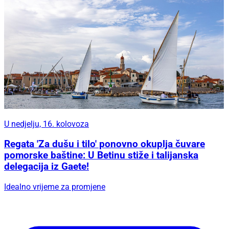
U nedjelju, 16. kolovoza
Regata 'Za dušu i tilo' ponovno okuplja čuvare
pomorske baštine: U Betinu stiže i talijanska
delegacija iz Gaete!
Idealno vrijeme za promjene