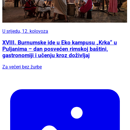
U srijedu, 12. kolovoza
XVIII. Burnumske ide u Eko kampusu „Krka“ u
Puljanima – dan posvećen rimskoj baštini,
gastronomiji i učenju kroz doživljaj
Za večeri bez žurbe