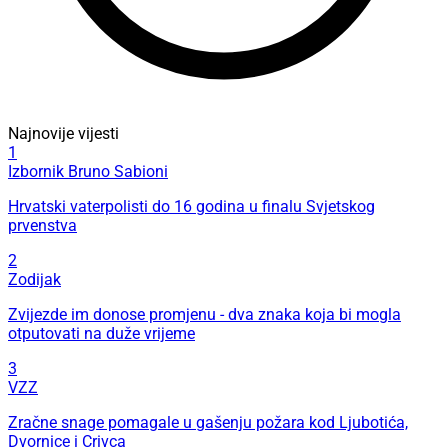
Najnovije vijesti
1
Izbornik Bruno Sabioni
Hrvatski vaterpolisti do 16 godina u finalu Svjetskog
prvenstva
2
Zodijak
Zvijezde im donose promjenu - dva znaka koja bi mogla
otputovati na duže vrijeme
3
VZZ
Zračne snage pomagale u gašenju požara kod Ljubotića,
Dvornice i Crivca