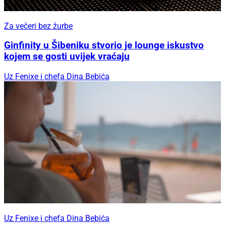
Za večeri bez žurbe
Ginfinity u Šibeniku stvorio je lounge iskustvo
kojem se gosti uvijek vraćaju
Uz Fenixe i chefa Dina Bebića
Uz Fenixe i chefa Dina Bebića