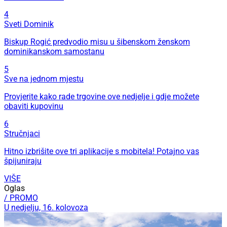
4
Sveti Dominik
Biskup Rogić predvodio misu u šibenskom ženskom
dominikanskom samostanu
5
Sve na jednom mjestu
Provjerite kako rade trgovine ove nedjelje i gdje možete
obaviti kupovinu
6
Stručnjaci
Hitno izbrišite ove tri aplikacije s mobitela! Potajno vas
špijuniraju
VIŠE
Oglas
/ PROMO
U nedjelju, 16. kolovoza