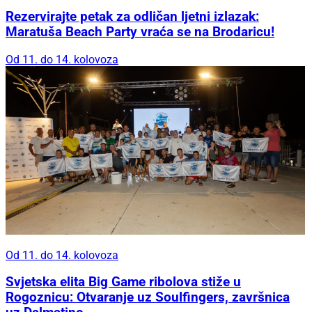
Rezervirajte petak za odličan ljetni izlazak:
Maratuša Beach Party vraća se na Brodaricu!
Od 11. do 14. kolovoza
Od 11. do 14. kolovoza
Svjetska elita Big Game ribolova stiže u
Rogoznicu: Otvaranje uz Soulfingers, završnica