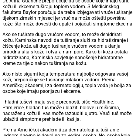
Dr. Anna Guanche preporučuje da se osobe koje imaju suhu
kožu ili ekceme tuširaju toplom vodom. S Medicinskog
fakulteta Baylor poručuju da treba izbjegavati vruće tuširanje
tijekom zimskih mjeseci jer vrućina može oštetiti površinu
kože, što može dovesti do upale i pojačati simptome ekcema.
Ako se tuširate dugo vrućom vodom, to može dehidrirati
kožu. Kaminska navodi da tuširanje služi za hidratiziranje i
čišćenje kože, ali dugo tuširanje vrućom vodom uklanja
prirodna ulja s kože i otvara nam pore. Kako bi koža ostala
hidratizirana, Kaminska savjetuje nanošenje hidratantne
kreme za tijelo nakon tuširanja na kožu.
Ako niste sigurni koja temperatura najbolje odgovara vašoj
koži, preporučuje se tuširanje mlakom vodom. Prema
Američkoj akademiji za dermatologiju, topla voda je bolja za
osobe koje imaju psorijazu i ekceme.
I hladni tuševi imaju svoje prednosti, piše Healthline.
Primjerice, hladan tuš može ublažiti bolove u mišićima,
nadraženu kožu ili vas može razbuditi ujutro. Vrući tuš može
ublažiti simptome prehlade ili kašlja.
Prema Američkoj akademiji za dermatologiju, tuširanje
jednom dnevno je dovoljno za većinu osoba. No, osobe koje