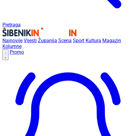
Pretraga
Najnovije
Vijesti
Županija
Scena
Sport
Kultura
Magazin
Kolumne
Promo