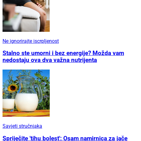
Ne ignorirajte iscrpljenost
Stalno ste umorni i bez energije? Možda vam
nedostaju ova dva važna nutrijenta
Savjeti stručnjaka
Spriječite 'tihu bolest': Osam namirnica za jače