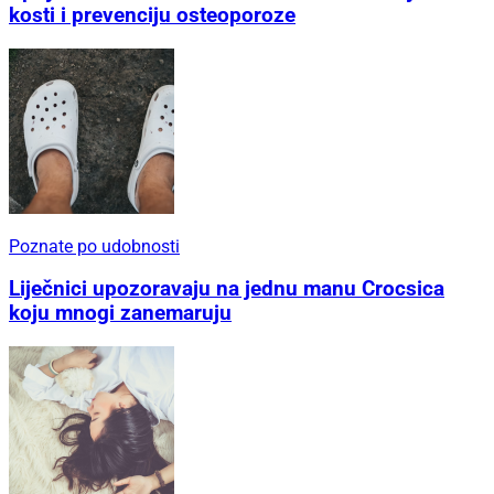
kosti i prevenciju osteoporoze
Poznate po udobnosti
Liječnici upozoravaju na jednu manu Crocsica
koju mnogi zanemaruju