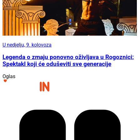
U nedjelju, 9. kolovoza
Legenda o zmaju ponovno oživljava u Rogoznici:
Spektakl koji će oduševiti sve generacije
Oglas