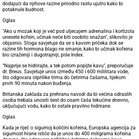
dodajući da njihove razine prirodno rastu ujutro kako bi
potaknule budnost.
Oglas
"Ako u mozak koji je već pod utjecajem adrenalina i kortizola
unesete kofein, učinak neće biti osobito snažan", slikovito je
objasnio. Stoga savjetuje da se s kavom pričeka dok se
razine tih hormona blago ne smanje, kako bi učinak kofeina
bio izraženiji i dugotrajniji, piše Index.
"Najprije se hidrirajte, a tek potom popijte kavu", preporučuje
dr. Breus. Savjetuje unos između 450 i 600 mililitara vode,
što odgovara otprilike trima do četirima čašama, tijekom
prvih 90 minuta nakon buđenja.
Britanska zaklada za prehranu navodi da bi većina odraslih
osoba trebala unositi šest do osam čaša tekućine dnevno,
uključujući vodu, kako bi ostale pravilno hidrirane.
Oglas
Kada je riječ o sigurnoj količini kofeina, Europska agencija za
sigurnost hrane ističe da je unos do 400 miligrama kofeina