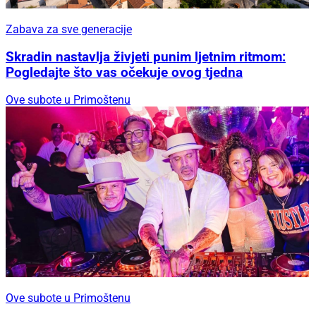
Zabava za sve generacije
Skradin nastavlja živjeti punim ljetnim ritmom:
Pogledajte što vas očekuje ovog tjedna
Ove subote u Primoštenu
Ove subote u Primoštenu