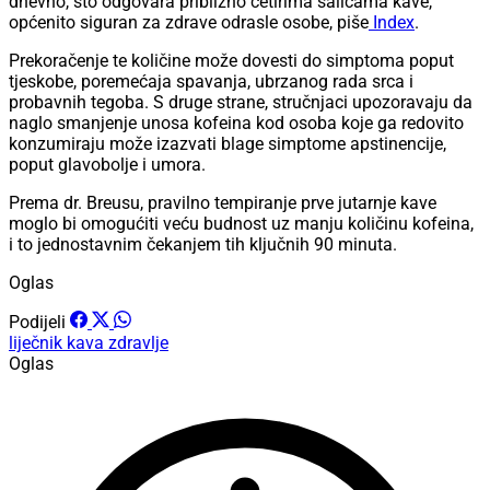
dnevno, što odgovara približno četirima šalicama kave,
općenito siguran za zdrave odrasle osobe, piše
Index
.
Prekoračenje te količine može dovesti do simptoma poput
tjeskobe, poremećaja spavanja, ubrzanog rada srca i
probavnih tegoba. S druge strane, stručnjaci upozoravaju da
naglo smanjenje unosa kofeina kod osoba koje ga redovito
konzumiraju može izazvati blage simptome apstinencije,
poput glavobolje i umora.
Prema dr. Breusu, pravilno tempiranje prve jutarnje kave
moglo bi omogućiti veću budnost uz manju količinu kofeina,
i to jednostavnim čekanjem tih ključnih 90 minuta.
Oglas
Podijeli
liječnik
kava
zdravlje
Oglas