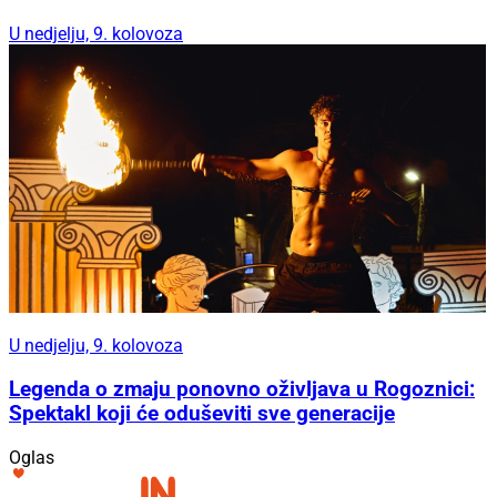
U nedjelju, 9. kolovoza
U nedjelju, 9. kolovoza
Legenda o zmaju ponovno oživljava u Rogoznici:
Spektakl koji će oduševiti sve generacije
Oglas