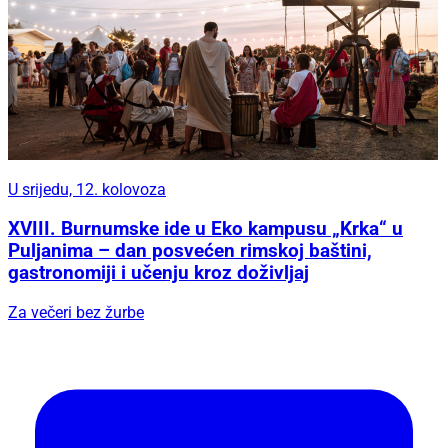
U srijedu, 12. kolovoza
XVIII. Burnumske ide u Eko kampusu „Krka“ u
Puljanima – dan posvećen rimskoj baštini,
gastronomiji i učenju kroz doživljaj
Za večeri bez žurbe