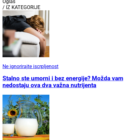
Oglas
/ IZ KATEGORIJE
Ne ignorirajte iscrpljenost
Stalno ste umorni i bez energije? Možda vam
nedostaju ova dva važna nutrijenta