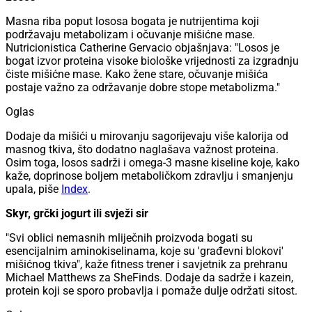
Masna riba poput lososa bogata je nutrijentima koji
podržavaju metabolizam i očuvanje mišićne mase.
Nutricionistica Catherine Gervacio objašnjava: "Losos je
bogat izvor proteina visoke biološke vrijednosti za izgradnju
čiste mišićne mase. Kako žene stare, očuvanje mišića
postaje važno za održavanje dobre stope metabolizma."
Oglas
Dodaje da mišići u mirovanju sagorijevaju više kalorija od
masnog tkiva, što dodatno naglašava važnost proteina.
Osim toga, losos sadrži i omega-3 masne kiseline koje, kako
kaže, doprinose boljem metaboličkom zdravlju i smanjenju
upala, piše
Index
.
Skyr, grčki jogurt ili svježi sir
"Svi oblici nemasnih mliječnih proizvoda bogati su
esencijalnim aminokiselinama, koje su 'građevni blokovi'
mišićnog tkiva", kaže fitness trener i savjetnik za prehranu
Michael Matthews za SheFinds. Dodaje da sadrže i kazein,
protein koji se sporo probavlja i pomaže dulje održati sitost.