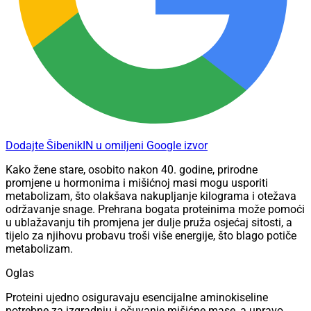
Dodajte ŠibenikIN u omiljeni Google izvor
Kako žene stare, osobito nakon 40. godine, prirodne
promjene u hormonima i mišićnoj masi mogu usporiti
metabolizam, što olakšava nakupljanje kilograma i otežava
održavanje snage. Prehrana bogata proteinima može pomoći
u ublažavanju tih promjena jer dulje pruža osjećaj sitosti, a
tijelo za njihovu probavu troši više energije, što blago potiče
metabolizam.
Oglas
Proteini ujedno osiguravaju esencijalne aminokiseline
potrebne za izgradnju i očuvanje mišićne mase, a upravo