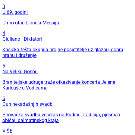
3
U 69. godini
Umro otac Lionela Messija
4
Giuliano i Diktatori
Kašićka fešta okupila brojne posjetitelje uz glazbu, dobru
hranu i druženje
5
Na Veliku Gospu
Braniteljske udruge traže otkazivanje koncerta Jelene
Karleuše u Vodicama
6
Duh nekadašnjih svadbi
Pirovačka svadba večeras na Rudini: Tradicija, pjesma i
običaji dalmatinskog kraja
VIŠE