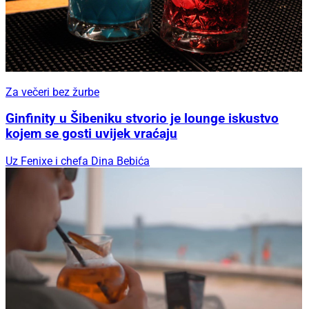
Za večeri bez žurbe
Ginfinity u Šibeniku stvorio je lounge iskustvo
kojem se gosti uvijek vraćaju
Uz Fenixe i chefa Dina Bebića