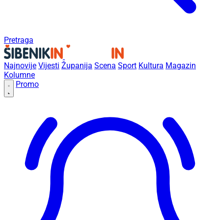
Pretraga
Najnovije
Vijesti
Županija
Scena
Sport
Kultura
Magazin
Kolumne
Promo