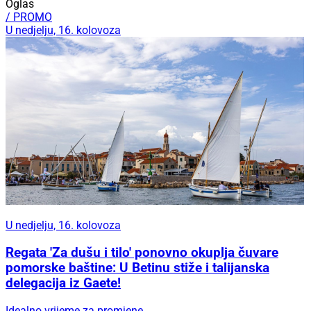
Oglas
/ PROMO
U nedjelju, 16. kolovoza
U nedjelju, 16. kolovoza
Regata 'Za dušu i tilo' ponovno okuplja čuvare
pomorske baštine: U Betinu stiže i talijanska
delegacija iz Gaete!
Idealno vrijeme za promjene