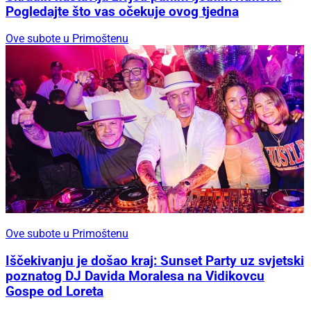
Pogledajte što vas očekuje ovog tjedna
Ove subote u Primoštenu
Ove subote u Primoštenu
Iščekivanju je došao kraj: Sunset Party uz svjetski
poznatog DJ Davida Moralesa na Vidikovcu
Gospe od Loreta