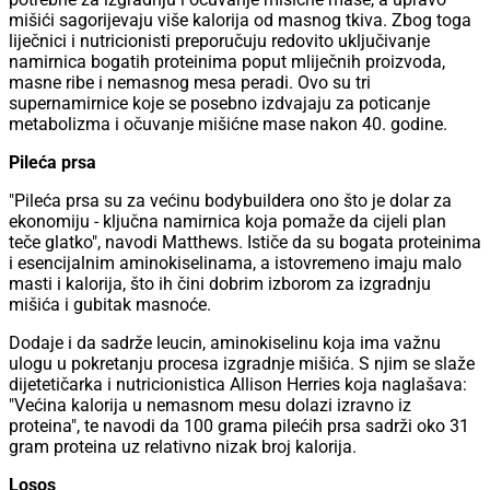
mišići sagorijevaju više kalorija od masnog tkiva. Zbog toga
liječnici i nutricionisti preporučuju redovito uključivanje
namirnica bogatih proteinima poput mliječnih proizvoda,
masne ribe i nemasnog mesa peradi. Ovo su tri
supernamirnice koje se posebno izdvajaju za poticanje
metabolizma i očuvanje mišićne mase nakon 40. godine.
Pileća prsa
"Pileća prsa su za većinu bodybuildera ono što je dolar za
ekonomiju - ključna namirnica koja pomaže da cijeli plan
teče glatko", navodi Matthews. Ističe da su bogata proteinima
i esencijalnim aminokiselinama, a istovremeno imaju malo
masti i kalorija, što ih čini dobrim izborom za izgradnju
mišića i gubitak masnoće.
Dodaje i da sadrže leucin, aminokiselinu koja ima važnu
ulogu u pokretanju procesa izgradnje mišića. S njim se slaže
dijetetičarka i nutricionistica Allison Herries koja naglašava:
"Većina kalorija u nemasnom mesu dolazi izravno iz
proteina", te navodi da 100 grama pilećih prsa sadrži oko 31
gram proteina uz relativno nizak broj kalorija.
Losos