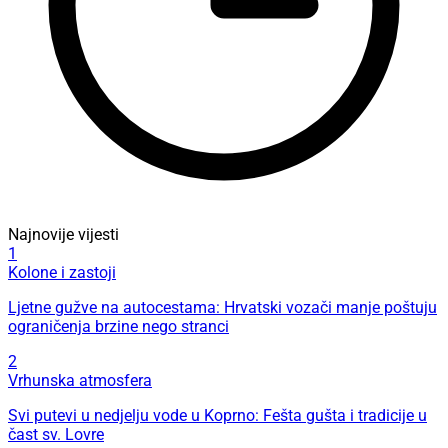
Najnovije vijesti
1
Kolone i zastoji
Ljetne gužve na autocestama: Hrvatski vozači manje poštuju
ograničenja brzine nego stranci
2
Vrhunska atmosfera
Svi putevi u nedjelju vode u Koprno: Fešta gušta i tradicije u
čast sv. Lovre