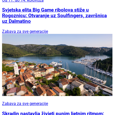
Od 11. do 14. kolovoza
Svjetska elita Big Game ribolova stiže u
Rogoznicu: Otvaranje uz Soulfingers, završnica
uz Dalmatino
Zabava za sve generacije
Zabava za sve generacije
Skradin nastavlja živjeti punim ljetnim ritmom: