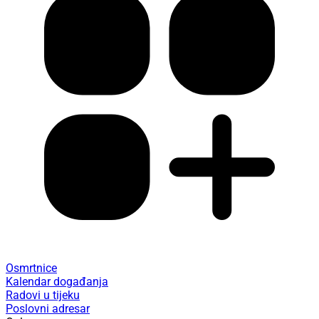
Osmrtnice
Kalendar događanja
Radovi u tijeku
Poslovni adresar