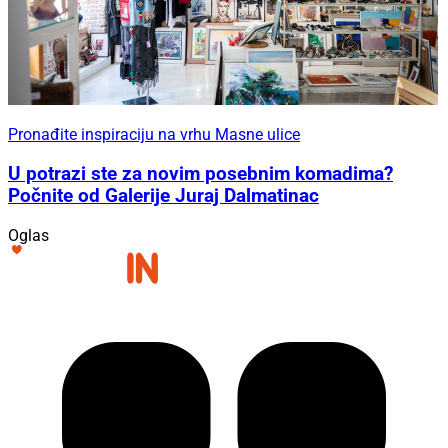
Pronađite inspiraciju na vrhu Masne ulice
U potrazi ste za novim posebnim komadima?
Počnite od Galerije Juraj Dalmatinac
Oglas