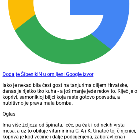
Dodajte ŠibenikIN u omiljeni Google izvor
Iako je nekad bila čest gost na tanjurima diljem Hrvatske,
danas je rijetko tko kuha - a još manje jede redovito. Riječ je o
koprivi, samonikloj biljci koja raste gotovo posvuda, a
nutritivno je prava mala bomba.
Oglas
Ima više željeza od špinata, leće, pa čak i od nekih vrsta
mesa, a uz to obiluje vitaminima C, A i K. Unatoč toj činjenici,
kopriva je kod većine i dalje podcijenjena, zaboravljena i