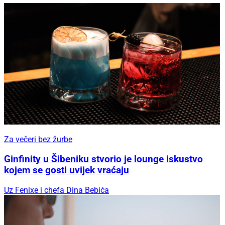
Za večeri bez žurbe
Ginfinity u Šibeniku stvorio je lounge iskustvo
kojem se gosti uvijek vraćaju
Uz Fenixe i chefa Dina Bebića