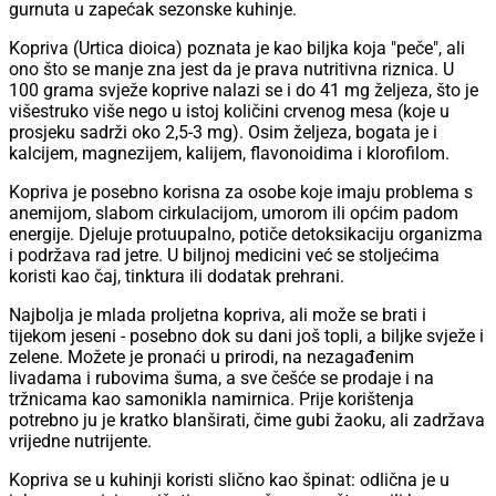
gurnuta u zapećak sezonske kuhinje.
Kopriva (Urtica dioica) poznata je kao biljka koja "peče", ali
ono što se manje zna jest da je prava nutritivna riznica. U
100 grama svježe koprive nalazi se i do 41 mg željeza, što je
višestruko više nego u istoj količini crvenog mesa (koje u
prosjeku sadrži oko 2,5-3 mg). Osim željeza, bogata je i
kalcijem, magnezijem, kalijem, flavonoidima i klorofilom.
Kopriva je posebno korisna za osobe koje imaju problema s
anemijom, slabom cirkulacijom, umorom ili općim padom
energije. Djeluje protuupalno, potiče detoksikaciju organizma
i podržava rad jetre. U biljnoj medicini već se stoljećima
koristi kao čaj, tinktura ili dodatak prehrani.
Najbolja je mlada proljetna kopriva, ali može se brati i
tijekom jeseni - posebno dok su dani još topli, a biljke svježe i
zelene. Možete je pronaći u prirodi, na nezagađenim
livadama i rubovima šuma, a sve češće se prodaje i na
tržnicama kao samonikla namirnica. Prije korištenja
potrebno ju je kratko blanširati, čime gubi žaoku, ali zadržava
vrijedne nutrijente.
Kopriva se u kuhinji koristi slično kao špinat: odlična je u