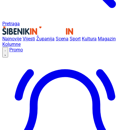
Pretraga
Najnovije
Vijesti
Županija
Scena
Sport
Kultura
Magazin
Kolumne
Promo