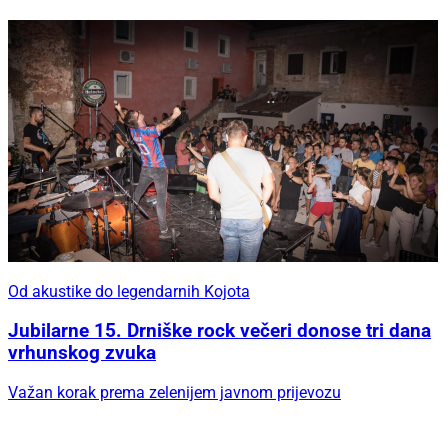
Od akustike do legendarnih Kojota
Jubilarne 15. Drniške rock večeri donose tri dana
vrhunskog zvuka
Važan korak prema zelenijem javnom prijevozu