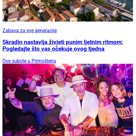
Zabava za sve generacije
Skradin nastavlja živjeti punim ljetnim ritmom:
Pogledajte što vas očekuje ovog tjedna
Ove subote u Primoštenu