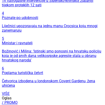
Tri vatrogasne intervencije u Šibensko-kninskoj županiji
tijekom proteklih 12 sati
4
Poznate po udobnosti
Liječnici upozoravaju na jednu manu Crocsica koju mnogi
zanemaruju
5
Ministar i ravnatelj
Božinović i Milina: ‘Istinski smo ponosni na hrvatsku policiju
koja je od prvih dana velikosrpske agresije stala u obranu
hrvatskog naroda’
6
Poplarna turistička četvrt
Četvorica izbodena u londonskom Covent Gardenu, žena
uhićena
VIŠE
Oglas
/ PROMO