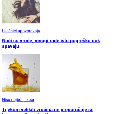
Liječnici upozoravaju
Noći su vruće, mnogi rade istu pogrešku dok
spavaju
Nisu najbolji izbor
Tijekom velikih vrućina ne preporučuje se