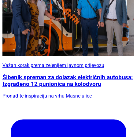
Važan korak prema zelenijem javnom prijevozu
Šibenik spreman za dolazak električnih autobusa:
Izgrađeno 12 punionica na kolodvoru
Pronađite inspiraciju na vrhu Masne ulice