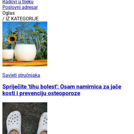
Radovi u tijeku
Poslovni adresar
Oglas
/ IZ KATEGORIJE
Savjeti stručnjaka
Spriječite 'tihu bolest': Osam namirnica za jače
kosti i prevenciju osteoporoze