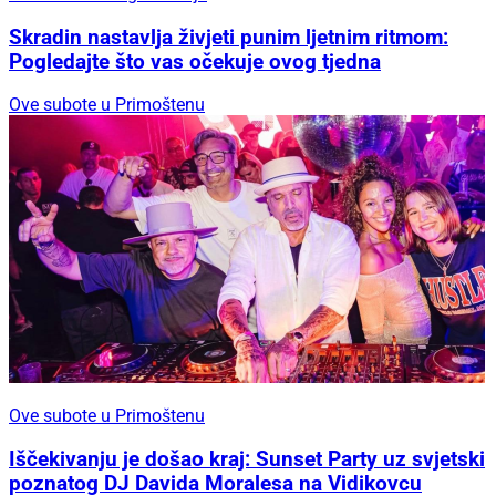
Skradin nastavlja živjeti punim ljetnim ritmom:
Pogledajte što vas očekuje ovog tjedna
Ove subote u Primoštenu
Ove subote u Primoštenu
Iščekivanju je došao kraj: Sunset Party uz svjetski
poznatog DJ Davida Moralesa na Vidikovcu