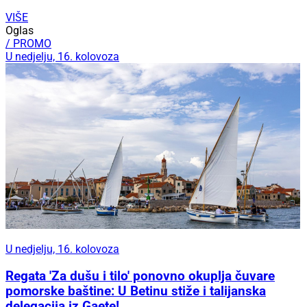
VIŠE
Oglas
/ PROMO
U nedjelju, 16. kolovoza
U nedjelju, 16. kolovoza
Regata 'Za dušu i tilo' ponovno okuplja čuvare
pomorske baštine: U Betinu stiže i talijanska
delegacija iz Gaete!