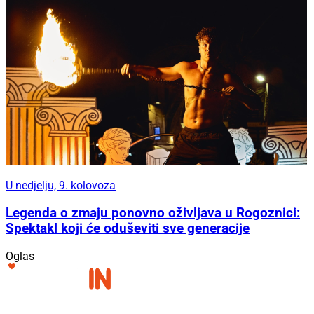
U nedjelju, 9. kolovoza
Legenda o zmaju ponovno oživljava u Rogoznici:
Spektakl koji će oduševiti sve generacije
Oglas