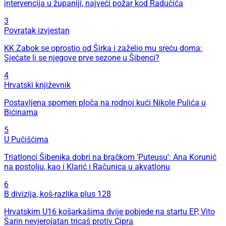
intervencija u županiji, najveći požar kod Radučića
3
Povratak izvjestan
KK Zabok se oprostio od Širka i zaželio mu sreću doma:
Sjećate li se njegove prve sezone u Šibenci?
4
Hrvatski književnik
Postavljena spomen ploča na rodnoj kući Nikole Pulića u
Bićinama
5
U Pučišćima
Triatlonci Šibenika dobri na bračkom 'Puteusu': Ana Korunić
na postolju, kao i Klarić i Računica u akvatlonu
6
B divizija, koš-razlika plus 128
Hrvatskim U16 košarkašima dvije pobjede na startu EP, Vito
Šarin nevjerojatan tricaš protiv Cipra