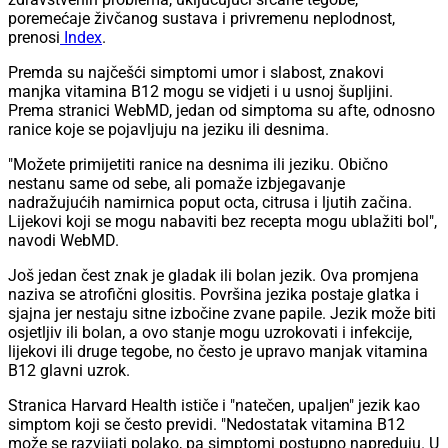
poremećaje živčanog sustava i privremenu neplodnost,
prenosi
Index
.
Premda su najčešći simptomi umor i slabost, znakovi
manjka vitamina B12 mogu se vidjeti i u usnoj šupljini.
Prema stranici WebMD, jedan od simptoma su afte, odnosno
ranice koje se pojavljuju na jeziku ili desnima.
"Možete primijetiti ranice na desnima ili jeziku. Obično
nestanu same od sebe, ali pomaže izbjegavanje
nadražujućih namirnica poput octa, citrusa i ljutih začina.
Lijekovi koji se mogu nabaviti bez recepta mogu ublažiti bol",
navodi WebMD.
Još jedan čest znak je gladak ili bolan jezik. Ova promjena
naziva se atrofični glositis. Površina jezika postaje glatka i
sjajna jer nestaju sitne izbočine zvane papile. Jezik može biti
osjetljiv ili bolan, a ovo stanje mogu uzrokovati i infekcije,
lijekovi ili druge tegobe, no često je upravo manjak vitamina
B12 glavni uzrok.
Stranica Harvard Health ističe i "natečen, upaljen" jezik kao
simptom koji se često previdi. "Nedostatak vitamina B12
može se razvijati polako, pa simptomi postupno napreduju. U