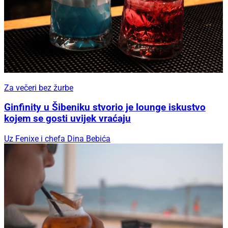
Za večeri bez žurbe
Ginfinity u Šibeniku stvorio je lounge iskustvo
kojem se gosti uvijek vraćaju
Uz Fenixe i chefa Dina Bebića