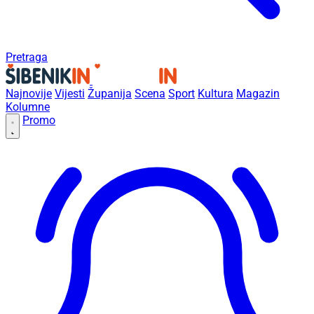
Pretraga
Najnovije
Vijesti
Županija
Scena
Sport
Kultura
Magazin
Kolumne
Promo