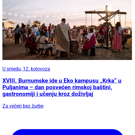
U srijedu, 12. kolovoza
XVIII. Burnumske ide u Eko kampusu „Krka“ u
Puljanima – dan posvećen rimskoj baštini,
gastronomiji i učenju kroz doživljaj
Za večeri bez žurbe