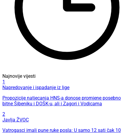
Najnovije vijesti
1
Napredovanje i ispadanje iz lige
Propozicije natjecanja HNS-a donose promjene posebno
bitne Šibeniku i DOŠK-u, ali i Zagori i Vodicama
2
Javlja ŽVOC
Vatrogasci imali pune ruke posla: U samo 12 sati čak 10