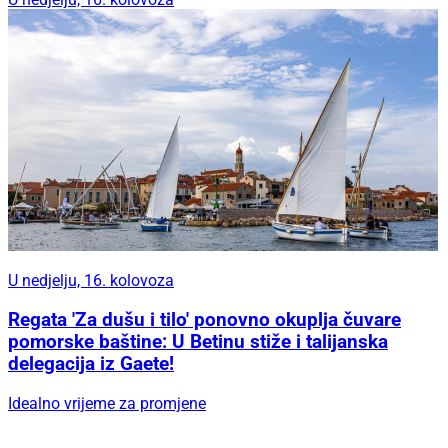
U nedjelju, 16. kolovoza
Regata 'Za dušu i tilo' ponovno okuplja čuvare
pomorske baštine: U Betinu stiže i talijanska
delegacija iz Gaete!
Idealno vrijeme za promjene