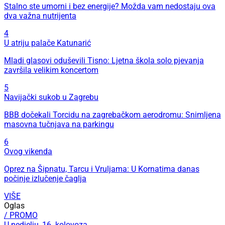
Stalno ste umorni i bez energije? Možda vam nedostaju ova
dva važna nutrijenta
4
U atriju palače Katunarić
Mladi glasovi oduševili Tisno: Ljetna škola solo pjevanja
završila velikim koncertom
5
Navijački sukob u Zagrebu
BBB dočekali Torcidu na zagrebačkom aerodromu: Snimljena
masovna tučnjava na parkingu
6
Ovog vikenda
Oprez na Šipnatu, Tarcu i Vruljama: U Kornatima danas
počinje izlučenje čaglja
VIŠE
Oglas
/ PROMO
U nedjelju, 16. kolovoza