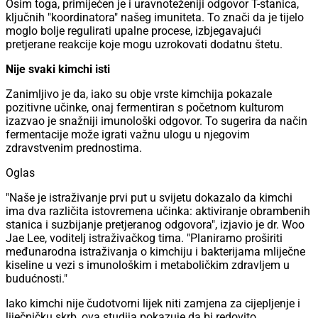
Osim toga, primijećen je i uravnoteženiji odgovor T-stanica,
ključnih "koordinatora" našeg imuniteta. To znači da je tijelo
moglo bolje regulirati upalne procese, izbjegavajući
pretjerane reakcije koje mogu uzrokovati dodatnu štetu.
Nije svaki kimchi isti
Zanimljivo je da, iako su obje vrste kimchija pokazale
pozitivne učinke, onaj fermentiran s početnom kulturom
izazvao je snažniji imunološki odgovor. To sugerira da način
fermentacije može igrati važnu ulogu u njegovim
zdravstvenim prednostima.
Oglas
"Naše je istraživanje prvi put u svijetu dokazalo da kimchi
ima dva različita istovremena učinka: aktiviranje obrambenih
stanica i suzbijanje pretjeranog odgovora", izjavio je dr. Woo
Jae Lee, voditelj istraživačkog tima. "Planiramo proširiti
međunarodna istraživanja o kimchiju i bakterijama mliječne
kiseline u vezi s imunološkim i metaboličkim zdravljem u
budućnosti."
Iako kimchi nije čudotvorni lijek niti zamjena za cijepljenje i
liječničku skrb, ova studija pokazuje da bi redovito