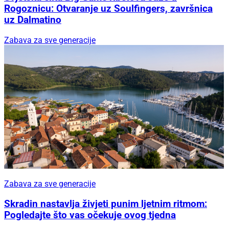
Rogoznicu: Otvaranje uz Soulfingers, završnica
uz Dalmatino
Zabava za sve generacije
Zabava za sve generacije
Skradin nastavlja živjeti punim ljetnim ritmom:
Pogledajte što vas očekuje ovog tjedna