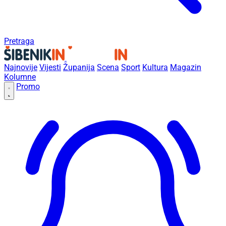
Pretraga
Najnovije
Vijesti
Županija
Scena
Sport
Kultura
Magazin
Kolumne
Promo