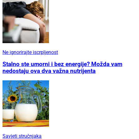
Ne ignorirajte iscrpljenost
Stalno ste umorni i bez energije? Možda vam
nedostaju ova dva važna nutrijenta
Savjeti stručnjaka