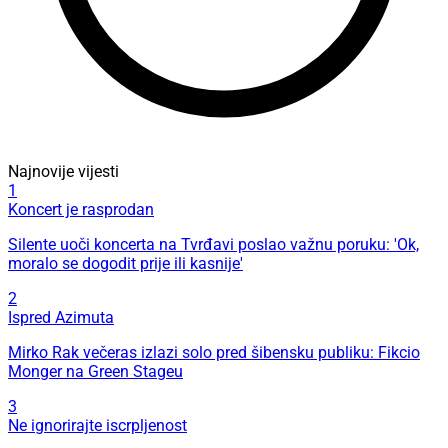
Najnovije vijesti
1
Koncert je rasprodan
Silente uoči koncerta na Tvrđavi poslao važnu poruku: 'Ok,
moralo se dogodit prije ili kasnije'
2
Ispred Azimuta
Mirko Rak večeras izlazi solo pred šibensku publiku: Fikcio
Monger na Green Stageu
3
Ne ignorirajte iscrpljenost