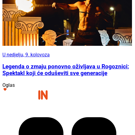
U nedjelju, 9. kolovoza
Legenda o zmaju ponovno oživljava u Rogoznici:
Spektakl koji će oduševiti sve generacije
Oglas