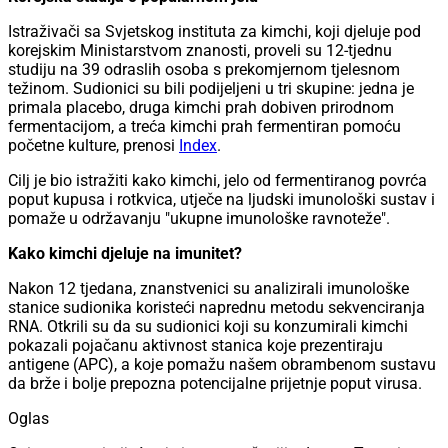
Istraživači sa Svjetskog instituta za kimchi, koji djeluje pod
korejskim Ministarstvom znanosti, proveli su 12-tjednu
studiju na 39 odraslih osoba s prekomjernom tjelesnom
težinom. Sudionici su bili podijeljeni u tri skupine: jedna je
primala placebo, druga kimchi prah dobiven prirodnom
fermentacijom, a treća kimchi prah fermentiran pomoću
početne kulture, prenosi
Index
.
Cilj je bio istražiti kako kimchi, jelo od fermentiranog povrća
poput kupusa i rotkvica, utječe na ljudski imunološki sustav i
pomaže u održavanju "ukupne imunološke ravnoteže".
Kako kimchi djeluje na imunitet?
Nakon 12 tjedana, znanstvenici su analizirali imunološke
stanice sudionika koristeći naprednu metodu sekvenciranja
RNA. Otkrili su da su sudionici koji su konzumirali kimchi
pokazali pojačanu aktivnost stanica koje prezentiraju
antigene (APC), a koje pomažu našem obrambenom sustavu
da brže i bolje prepozna potencijalne prijetnje poput virusa.
Oglas