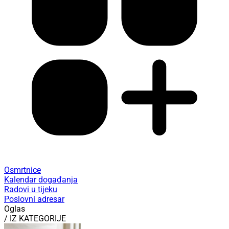
Osmrtnice
Kalendar događanja
Radovi u tijeku
Poslovni adresar
Oglas
/ IZ KATEGORIJE