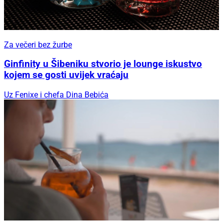
Za večeri bez žurbe
Ginfinity u Šibeniku stvorio je lounge iskustvo
kojem se gosti uvijek vraćaju
Uz Fenixe i chefa Dina Bebića