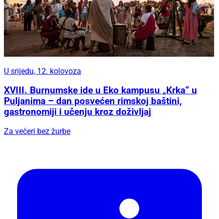
U srijedu, 12. kolovoza
XVIII. Burnumske ide u Eko kampusu „Krka“ u
Puljanima – dan posvećen rimskoj baštini,
gastronomiji i učenju kroz doživljaj
Za večeri bez žurbe