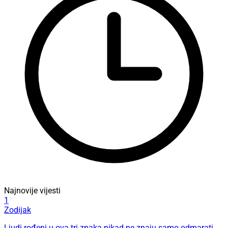
Najnovije vijesti
1
Zodijak
Ljudi rođeni u ova tri znaka nikad ne znaju samo odmarati