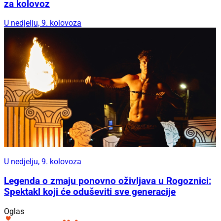
za kolovoz
U nedjelju, 9. kolovoza
U nedjelju, 9. kolovoza
Legenda o zmaju ponovno oživljava u Rogoznici:
Spektakl koji će oduševiti sve generacije
Oglas