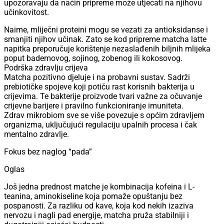
upozoravaju da način pripreme može utjecati na njihovu
učinkovitost.
Naime, mliječni proteini mogu se vezati za antioksidanse i
smanjiti njihov učinak. Zato se kod pripreme matcha latte
napitka preporučuje korištenje nezaslađenih biljnih mlijeka
poput bademovog, sojinog, zobenog ili kokosovog.
Podrška zdravlju crijeva
Matcha pozitivno djeluje i na probavni sustav. Sadrži
prebiotičke spojeve koji potiču rast korisnih bakterija u
crijevima. Te bakterije proizvode tvari važne za očuvanje
crijevne barijere i pravilno funkcioniranje imuniteta.
Zdrav mikrobiom sve se više povezuje s općim zdravljem
organizma, uključujući regulaciju upalnih procesa i čak
mentalno zdravlje.
Fokus bez naglog “pada”
Oglas
Još jedna prednost matche je kombinacija kofeina i L-
teanina, aminokiseline koja pomaže opuštanju bez
pospanosti. Za razliku od kave, koja kod nekih izaziva
nervozu i nagli pad energije, matcha pruža stabilniji i