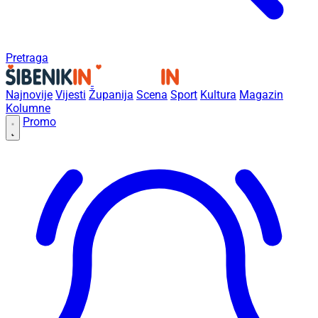
Pretraga
Najnovije
Vijesti
Županija
Scena
Sport
Kultura
Magazin
Kolumne
Promo