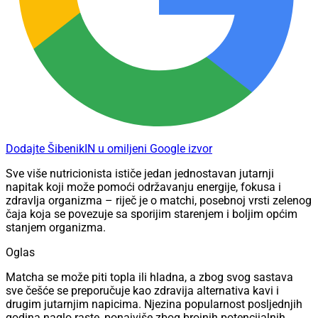
Dodajte ŠibenikIN u omiljeni Google izvor
Sve više nutricionista ističe jedan jednostavan jutarnji
napitak koji može pomoći održavanju energije, fokusa i
zdravlja organizma – riječ je o matchi, posebnoj vrsti zelenog
čaja koja se povezuje sa sporijim starenjem i boljim općim
stanjem organizma.
Oglas
Matcha se može piti topla ili hladna, a zbog svog sastava
sve češće se preporučuje kao zdravija alternativa kavi i
drugim jutarnjim napicima. Njezina popularnost posljednjih
godina naglo raste, ponajviše zbog brojnih potencijalnih