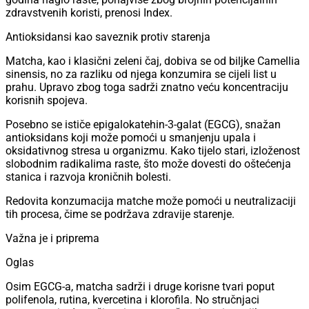
zdravstvenih koristi, prenosi Index.
Antioksidansi kao saveznik protiv starenja
Matcha, kao i klasični zeleni čaj, dobiva se od biljke Camellia
sinensis, no za razliku od njega konzumira se cijeli list u
prahu. Upravo zbog toga sadrži znatno veću koncentraciju
korisnih spojeva.
Posebno se ističe epigalokatehin-3-galat (EGCG), snažan
antioksidans koji može pomoći u smanjenju upala i
oksidativnog stresa u organizmu. Kako tijelo stari, izloženost
slobodnim radikalima raste, što može dovesti do oštećenja
stanica i razvoja kroničnih bolesti.
Redovita konzumacija matche može pomoći u neutralizaciji
tih procesa, čime se podržava zdravije starenje.
Važna je i priprema
Oglas
Osim EGCG-a, matcha sadrži i druge korisne tvari poput
polifenola, rutina, kvercetina i klorofila. No stručnjaci