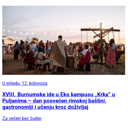
U srijedu, 12. kolovoza
XVIII. Burnumske ide u Eko kampusu „Krka“ u
Puljanima – dan posvećen rimskoj baštini,
gastronomiji i učenju kroz doživljaj
Za večeri bez žurbe