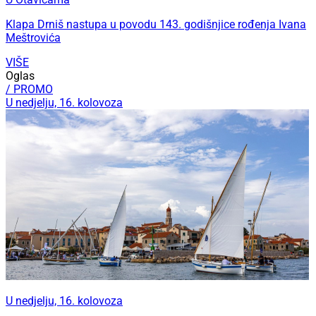
Klapa Drniš nastupa u povodu 143. godišnjice rođenja Ivana
Meštrovića
VIŠE
Oglas
/ PROMO
U nedjelju, 16. kolovoza
U nedjelju, 16. kolovoza