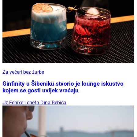
Za večeri bez žurbe
Ginfinity u Šibeniku stvorio je lounge iskustvo
kojem se gosti uvijek vraćaju
Uz Fenixe i chefa Dina Bebića