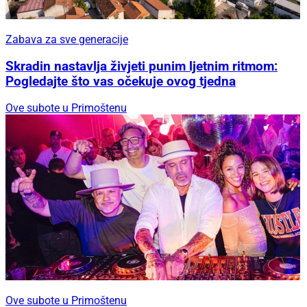
Zabava za sve generacije
Skradin nastavlja živjeti punim ljetnim ritmom:
Pogledajte što vas očekuje ovog tjedna
Ove subote u Primoštenu
Ove subote u Primoštenu