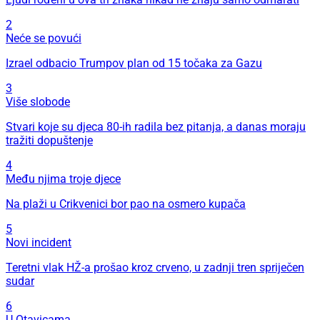
2
Neće se povući
Izrael odbacio Trumpov plan od 15 točaka za Gazu
3
Više slobode
Stvari koje su djeca 80-ih radila bez pitanja, a danas moraju
tražiti dopuštenje
4
Među njima troje djece
Na plaži u Crikvenici bor pao na osmero kupača
5
Novi incident
Teretni vlak HŽ-a prošao kroz crveno, u zadnji tren spriječen
sudar
6
U Otavicama