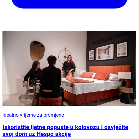
Idealno vrijeme za promjene
Iskoristite ljetne popuste u kolovozu i osvježite
svoj dom uz Hespo akcije