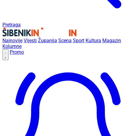
Pretraga
Najnovije
Vijesti
Županija
Scena
Sport
Kultura
Magazin
Kolumne
Promo