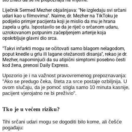
Liječnik Sermed Mezher objašnjava: "Ne izgledaju svi srčani
udari kao u filmovima". Naime, dr. Mezher na TikToku je
podijelio primjer pacijenta koji je mislio da mu je hrana
zapela u grlu. Ispostavilo se da je riječ o srčanom udaru,
uzrokovanom potpunim začepljenjem arterije koja
opskrbljuje glavni dio srca.
"Takvi infarkti mogu se očitovati samo blagom nelagodom,
poput knedle u grlu ili lagane otežanosti disanja", rekao je dr.
Mezher, napominjući da su atipični simptomi posebno česti
kod žena, prenosi Daily Express.
Upozorio je i na važnost pravovremenog prepoznavanja:
"Ako se predugo čeka, šteta za srce postaje ozbiljnija. U
ovom slučaju, da je pomoć stigla samo 10 minuta kasnije,
pacijent vjerojatno ne bi preživio".
Tko je u većem riziku?
Tihi srčani udari mogu se dogoditi bilo kome, ali češće
pogađaju: