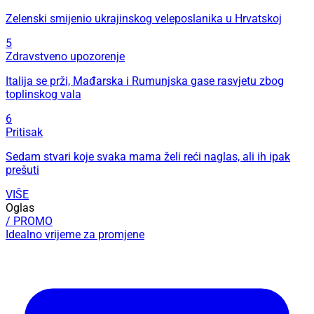
Zelenski smijenio ukrajinskog veleposlanika u Hrvatskoj
5
Zdravstveno upozorenje
Italija se prži, Mađarska i Rumunjska gase rasvjetu zbog
toplinskog vala
6
Pritisak
Sedam stvari koje svaka mama želi reći naglas, ali ih ipak
prešuti
VIŠE
Oglas
/ PROMO
Idealno vrijeme za promjene