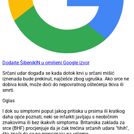
Dodajte ŠibenikIN u omiljeni Google izvor
Srčani udar događa se kada dotok krvi u srčani mišić
iznenada bude prekinut, najčešće zbog ugruška. Ako srce ne
dobiva kisik, može doći do nepovratnog oštećenja tkiva ili
smrti.
Oglas
I dok su simptomi poput jakog pritiska u prsima ili kratkog
daha opće poznati, neki se infarkti javljaju s neobičnim
znakovima ili bez ikakvih simptoma. Britanska zaklada za
srce (BHF) procjenjuje da je čak trećina srčanih udara "tihih",
što znači da se ne prepoznaju na vrijeme.