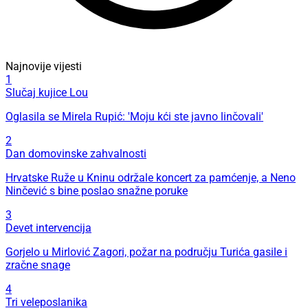
Najnovije vijesti
1
Slučaj kujice Lou
Oglasila se Mirela Rupić: 'Moju kći ste javno linčovali'
2
Dan domovinske zahvalnosti
Hrvatske Ruže u Kninu održale koncert za pamćenje, a Neno
Ninčević s bine poslao snažne poruke
3
Devet intervencija
Gorjelo u Mirlović Zagori, požar na području Turića gasile i
zračne snage
4
Tri veleposlanika