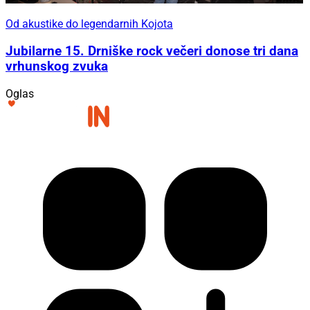
Od akustike do legendarnih Kojota
Jubilarne 15. Drniške rock večeri donose tri dana
vrhunskog zvuka
Oglas