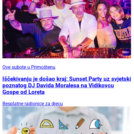
Ove subote u Primoštenu
Iščekivanju je došao kraj: Sunset Party uz svjetski
poznatog DJ Davida Moralesa na Vidikovcu
Gospe od Loreta
Besplatne radionice za djecu