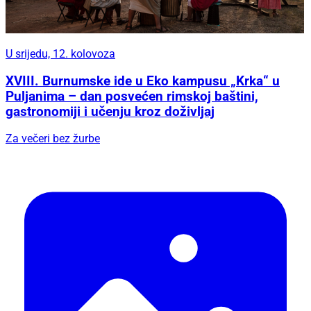
U srijedu, 12. kolovoza
XVIII. Burnumske ide u Eko kampusu „Krka“ u
Puljanima – dan posvećen rimskoj baštini,
gastronomiji i učenju kroz doživljaj
Za večeri bez žurbe