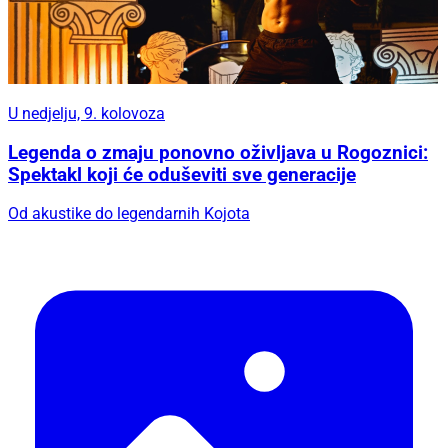
U nedjelju, 9. kolovoza
Legenda o zmaju ponovno oživljava u Rogoznici:
Spektakl koji će oduševiti sve generacije
Od akustike do legendarnih Kojota