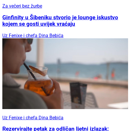
Za večeri bez žurbe
Ginfinity u Šibeniku stvorio je lounge iskustvo
kojem se gosti uvijek vraćaju
Uz Fenixe i chefa Dina Bebića
Uz Fenixe i chefa Dina Bebića
Rezervirajte petak za odličan ljetni izlazak: