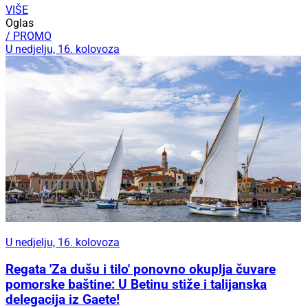
VIŠE
Oglas
/ PROMO
U nedjelju, 16. kolovoza
U nedjelju, 16. kolovoza
Regata 'Za dušu i tilo' ponovno okuplja čuvare
pomorske baštine: U Betinu stiže i talijanska
delegacija iz Gaete!