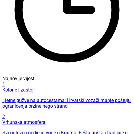
Najnovije vijesti
1
Kolone i zastoji
Ljetne gužve na autocestama: Hrvatski vozači manje poštuju
ograničenja brzine nego stranci
2
Vrhunska atmosfera
Svi putevi u nedjelju vode u Koprno: Fešta gušta i tradicije u