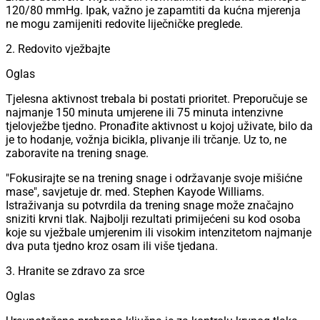
120/80 mmHg. Ipak, važno je zapamtiti da kućna mjerenja
ne mogu zamijeniti redovite liječničke preglede.
2. Redovito vježbajte
Oglas
Tjelesna aktivnost trebala bi postati prioritet. Preporučuje se
najmanje 150 minuta umjerene ili 75 minuta intenzivne
tjelovježbe tjedno. Pronađite aktivnost u kojoj uživate, bilo da
je to hodanje, vožnja bicikla, plivanje ili trčanje. Uz to, ne
zaboravite na trening snage.
"Fokusirajte se na trening snage i održavanje svoje mišićne
mase", savjetuje dr. med. Stephen Kayode Williams.
Istraživanja su potvrdila da trening snage može značajno
sniziti krvni tlak. Najbolji rezultati primijećeni su kod osoba
koje su vježbale umjerenim ili visokim intenzitetom najmanje
dva puta tjedno kroz osam ili više tjedana.
3. Hranite se zdravo za srce
Oglas