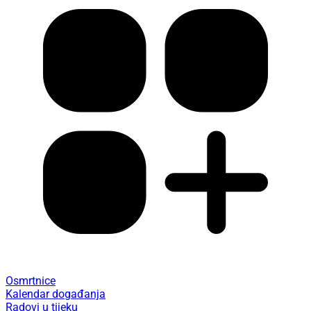
Osmrtnice
Kalendar događanja
Radovi u tijeku