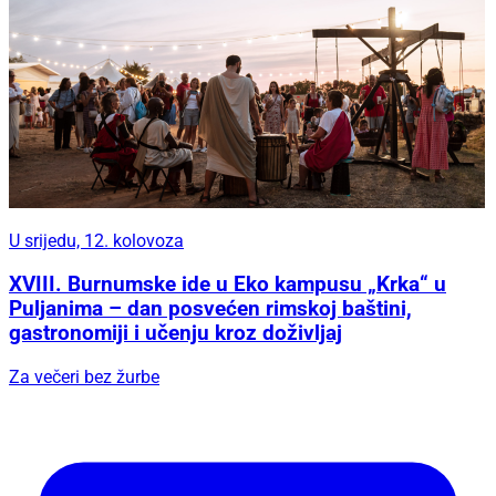
U srijedu, 12. kolovoza
XVIII. Burnumske ide u Eko kampusu „Krka“ u
Puljanima – dan posvećen rimskoj baštini,
gastronomiji i učenju kroz doživljaj
Za večeri bez žurbe