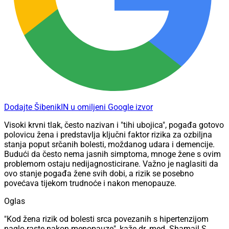
Dodajte ŠibenikIN u omiljeni Google izvor
Visoki krvni tlak, često nazivan i "tihi ubojica", pogađa gotovo
polovicu žena i predstavlja ključni faktor rizika za ozbiljna
stanja poput srčanih bolesti, moždanog udara i demencije.
Budući da često nema jasnih simptoma, mnoge žene s ovim
problemom ostaju nedijagnosticirane. Važno je naglasiti da
ovo stanje pogađa žene svih dobi, a rizik se posebno
povećava tijekom trudnoće i nakon menopauze.
Oglas
"Kod žena rizik od bolesti srca povezanih s hipertenzijom
naglo raste nakon menopauze", kaže dr. med. Shamail S.