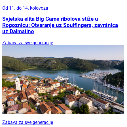
Od 11. do 14. kolovoza
Svjetska elita Big Game ribolova stiže u
Rogoznicu: Otvaranje uz Soulfingers, završnica
uz Dalmatino
Zabava za sve generacije
Zabava za sve generacije