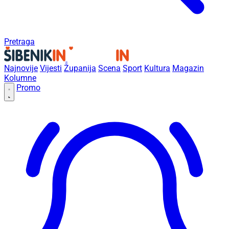
Pretraga
Najnovije
Vijesti
Županija
Scena
Sport
Kultura
Magazin
Kolumne
Promo