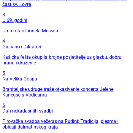
čast sv. Lovre
3
U 69. godini
Umro otac Lionela Messija
4
Giuliano i Diktatori
Kašićka fešta okupila brojne posjetitelje uz glazbu, dobru
hranu i druženje
5
Na Veliku Gospu
Braniteljske udruge traže otkazivanje koncerta Jelene
Karleuše u Vodicama
6
Duh nekadašnjih svadbi
Pirovačka svadba večeras na Rudini: Tradicija, pjesma i
običaji dalmatinskog kraja