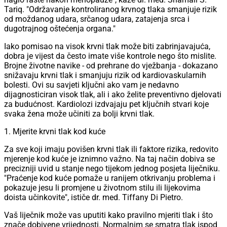
Tariq. "Održavanje kontroliranog krvnog tlaka smanjuje rizik
od moždanog udara, srčanog udara, zatajenja srca i
dugotrajnog oštećenja organa."
Iako pomisao na visok krvni tlak može biti zabrinjavajuća,
dobra je vijest da često imate više kontrole nego što mislite.
Brojne životne navike - od prehrane do vježbanja - dokazano
snižavaju krvni tlak i smanjuju rizik od kardiovaskularnih
bolesti. Ovi su savjeti ključni ako vam je nedavno
dijagnosticiran visok tlak, ali i ako želite preventivno djelovati
za budućnost. Kardiolozi izdvajaju pet ključnih stvari koje
svaka žena može učiniti za bolji krvni tlak.
1. Mjerite krvni tlak kod kuće
Za sve koji imaju povišen krvni tlak ili faktore rizika, redovito
mjerenje kod kuće je iznimno važno. Na taj način dobiva se
precizniji uvid u stanje nego tijekom jednog posjeta liječniku.
"Praćenje kod kuće pomaže u ranijem otkrivanju problema i
pokazuje jesu li promjene u životnom stilu ili lijekovima
doista učinkovite", ističe dr. med. Tiffany Di Pietro.
Vaš liječnik može vas uputiti kako pravilno mjeriti tlak i što
znače dobivene vrijednosti. Normalnim se smatra tlak ispod