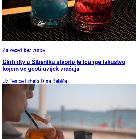
Za večeri bez žurbe
Ginfinity u Šibeniku stvorio je lounge iskustvo
kojem se gosti uvijek vraćaju
Uz Fenixe i chefa Dina Bebića