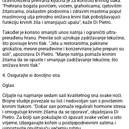
Uravnotežena prehrana ključna je za kontrolu krvnog tlaka.
"Prehrana bogata povrćem, voćem, grahoricama, cjelovitim
žitaricama, orašastim plodovima i zdravim mastima poput
maslinovog ulja prirodno snižava krvni tlak poboljšavajući
funkciju krvnih žila i smanjujući upalu", kaže Di Pietro.
Također je korisno smanjiti unos natrija i ograničiti ultra-
prerađenu hranu. Previše soli uzrokuje zadržavanje tekućine,
što povisuje krvni tlak. "Jela u restoranima, pakirane
grickalice, mesne prerađevine i konzervirane juhe prepuni su
soli", upozorava Di Pietro. "Manje natrija pomaže krvnim
žilama da se opuste i smanjuje zadržavanje tekućine, što
snižava krvni tlak."
4. Osigurajte si dovoljno sna
Oglas
Ciljajte na najmanje sedam sati kvalitetnog sna svake noći.
Brojne studije povezale su loš i nedovoljan san s povišenim
krvnim tlakom. "Dobar san pomaže regulirati hormone stresa
i omogućuje krvnim žilama da se oporave", objašnjava Di
Pietro. Za bolji san pokušajte ići spavati svake večeri u isto
vrijeme, izbjegavajte kofein u poslijepodnevnim satima i
uspostavite opuštajuću večernju rutinu.