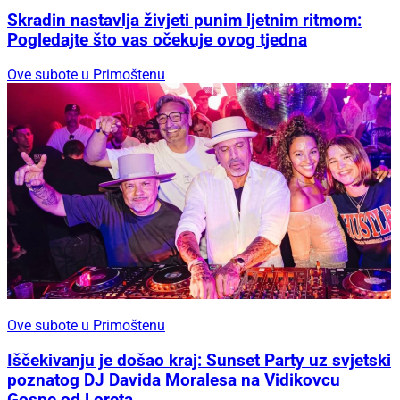
Skradin nastavlja živjeti punim ljetnim ritmom:
Pogledajte što vas očekuje ovog tjedna
Ove subote u Primoštenu
Ove subote u Primoštenu
Iščekivanju je došao kraj: Sunset Party uz svjetski
poznatog DJ Davida Moralesa na Vidikovcu