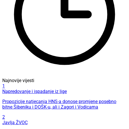
Najnovije vijesti
1
Napredovanje i ispadanje iz lige
Propozicije natjecanja HNS-a donose promjene posebno
bitne Šibeniku i DOŠK-u, ali i Zagori i Vodicama
2
Javlja ŽVOC