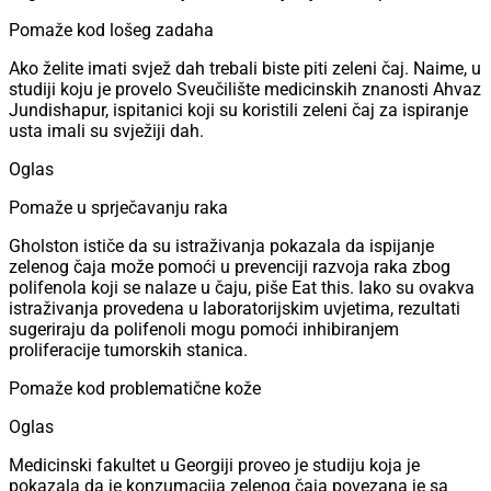
Pomaže kod lošeg zadaha
Ako želite imati svjež dah trebali biste piti zeleni čaj. Naime, u
studiji koju je provelo Sveučilište medicinskih znanosti Ahvaz
Jundishapur, ispitanici koji su koristili zeleni čaj za ispiranje
usta imali su svježiji dah.
Oglas
Pomaže u sprječavanju raka
Gholston ističe da su istraživanja pokazala da ispijanje
zelenog čaja može pomoći u prevenciji razvoja raka zbog
polifenola koji se nalaze u čaju, piše Eat this. Iako su ovakva
istraživanja provedena u laboratorijskim uvjetima, rezultati
sugeriraju da polifenoli mogu pomoći inhibiranjem
proliferacije tumorskih stanica.
Pomaže kod problematične kože
Oglas
Medicinski fakultet u Georgiji proveo je studiju koja je
pokazala da je konzumacija zelenog čaja povezana je sa