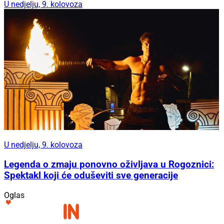
U nedjelju, 9. kolovoza
U nedjelju, 9. kolovoza
Legenda o zmaju ponovno oživljava u Rogoznici:
Spektakl koji će oduševiti sve generacije
Oglas