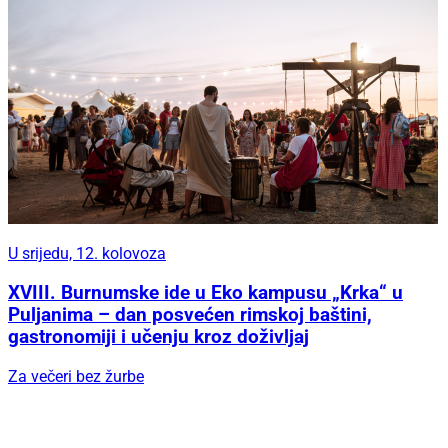
U srijedu, 12. kolovoza
XVIII. Burnumske ide u Eko kampusu „Krka“ u
Puljanima – dan posvećen rimskoj baštini,
gastronomiji i učenju kroz doživljaj
Za večeri bez žurbe