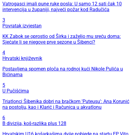
Vatrogasci imali pune ruke posla: U samo 12 sati čak 10
intervencija u županiji, najveći požar kod Radučića
3
Povratak izvjestan
KK Zabok se oprostio od Širka i zaželio mu sreću doma:
Sjećate li se njegove prve sezone u Šibenci?
4
Hrvatski književnik
Postavljena spomen ploča na rodnoj kući Nikole Pulića u
Bićinama
5
U Pučišćima
Triatlonci Šibenika dobri na bračkom 'Puteusu': Ana Korunić
na postolju, kao i Klarić i Računica u akvatlonu
6
B divizija, koš-razlika plus 128
Hrvatskim U16 košarkašima dvije pobjede na startu EP, Vito