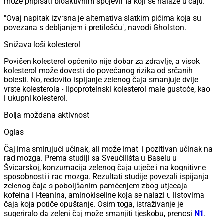
može pripisati bioaktivnim spojevima koji se nalaze u čaju.
"Ovaj napitak izvrsna je alternativa slatkim pićima koja su
povezana s debljanjem i pretilošću", navodi Gholston.
Snižava loši kolesterol
Povišen kolesterol općenito nije dobar za zdravlje, a visok
kolesterol može dovesti do povećanog rizika od srčanih
bolesti. No, redovito ispijanje zelenog čaja smanjuje dvije
vrste kolesterola - lipoproteinski kolesterol male gustoće, kao
i ukupni kolesterol.
Bolja moždana aktivnost
Oglas
Čaj ima smirujući učinak, ali može imati i pozitivan učinak na
rad mozga. Prema studiji sa Sveučilišta u Baselu u
Švicarskoj, konzumacija zelenog čaja utječe i na kognitivne
sposobnosti i rad mozga. Rezultati studije povezali ispijanja
zelenog čaja s poboljšanim pamćenjem zbog utjecaja
kofeina i l-teanina, aminokiseline koja se nalazi u listovima
čaja koja potiče opuštanje. Osim toga, istraživanje je
sugeriralo da zeleni čaj može smanjiti tjeskobu, prenosi
N1
.