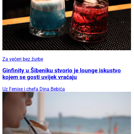
Za večeri bez žurbe
Ginfinity u Šibeniku stvorio je lounge iskustvo
kojem se gosti uvijek vraćaju
Uz Fenixe i chefa Dina Bebića