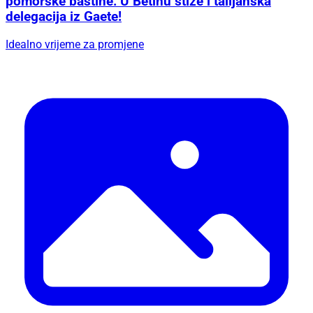
pomorske baštine: U Betinu stiže i talijanska
delegacija iz Gaete!
Idealno vrijeme za promjene