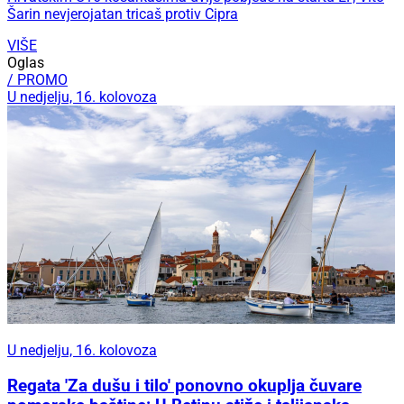
Šarin nevjerojatan tricaš protiv Cipra
VIŠE
Oglas
/ PROMO
U nedjelju, 16. kolovoza
U nedjelju, 16. kolovoza
Regata 'Za dušu i tilo' ponovno okuplja čuvare