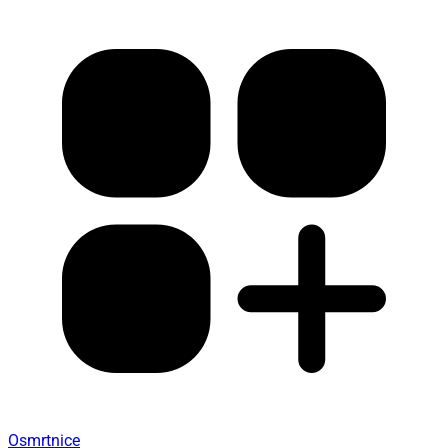
Osmrtnice