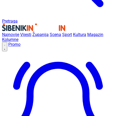
Pretraga
Najnovije
Vijesti
Županija
Scena
Sport
Kultura
Magazin
Kolumne
Promo