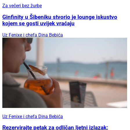
Za večeri bez žurbe
Ginfinity u Šibeniku stvorio je lounge iskustvo
kojem se gosti uvijek vraćaju
Uz Fenixe i chefa Dina Bebića
Uz Fenixe i chefa Dina Bebića
Rezervirajte petak za odličan ljetni izlazak: