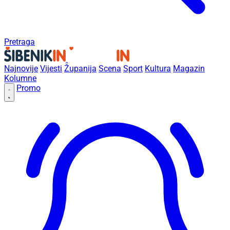
Pretraga
Najnovije
Vijesti
Županija
Scena
Sport
Kultura
Magazin
Kolumne
Promo