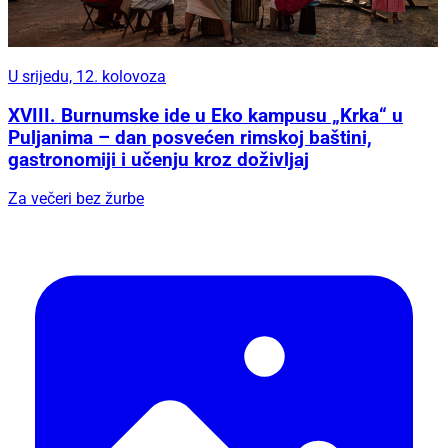
U srijedu, 12. kolovoza
XVIII. Burnumske ide u Eko kampusu „Krka“ u
Puljanima – dan posvećen rimskoj baštini,
gastronomiji i učenju kroz doživljaj
Za večeri bez žurbe