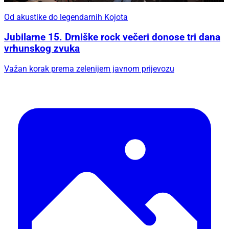
Od akustike do legendarnih Kojota
Jubilarne 15. Drniške rock večeri donose tri dana
vrhunskog zvuka
Važan korak prema zelenijem javnom prijevozu