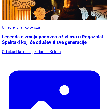
U nedjelju, 9. kolovoza
Legenda o zmaju ponovno oživljava u Rogoznici:
Spektakl koji će oduševiti sve generacije
Od akustike do legendarnih Kojota