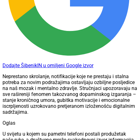
Dodajte ŠibenikIN u omiljeni Google izvor
Neprestano skrolanje, notifikacije koje ne prestaju i stalna
potreba za novim podražajima ostavljaju ozbiljne posljedice
na naš mozak i mentalno zdravlje. Stručnjaci upozoravaju na
sve rašireniji fenomen takozvanog dopaminskog izgaranja –
stanje kroničnog umora, gubitka motivacije i emocionalne
iscrpljenosti uzrokovano pretjeranom izloženošću digitalnim
sadržajima.
Oglas
U svijetu u kojem su pametni telefoni postali produžetak
naše ruke, a društvene mreže svakodnevni izvor informacija,