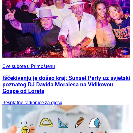
Ove subote u Primoštenu
Iščekivanju je došao kraj: Sunset Party uz svjetski
poznatog DJ Davida Moralesa na Vidikovcu
Gospe od Loreta
Besplatne radionice za djecu