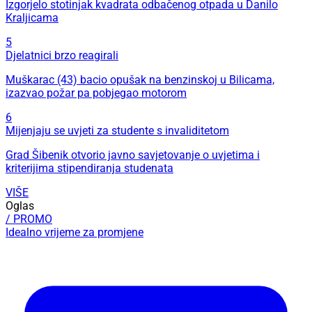
Izgorjelo stotinjak kvadrata odbačenog otpada u Danilo
Kraljicama
5
Djelatnici brzo reagirali
Muškarac (43) bacio opušak na benzinskoj u Bilicama,
izazvao požar pa pobjegao motorom
6
Mijenjaju se uvjeti za studente s invaliditetom
Grad Šibenik otvorio javno savjetovanje o uvjetima i
kriterijima stipendiranja studenata
VIŠE
Oglas
/ PROMO
Idealno vrijeme za promjene