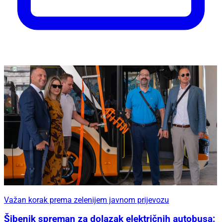
Važan korak prema zelenijem javnom prijevozu
Šibenik spreman za dolazak električnih autobusa: