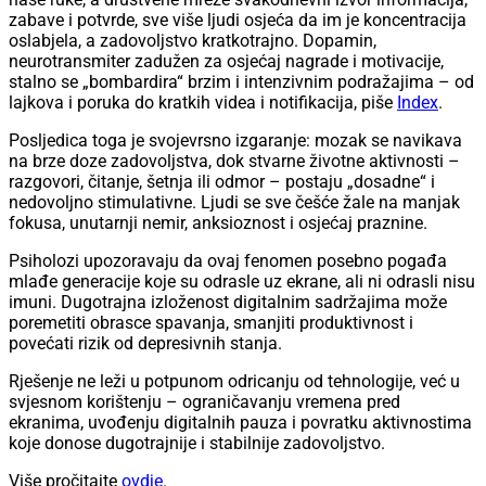
zabave i potvrde, sve više ljudi osjeća da im je koncentracija
oslabjela, a zadovoljstvo kratkotrajno. Dopamin,
neurotransmiter zadužen za osjećaj nagrade i motivacije,
stalno se „bombardira“ brzim i intenzivnim podražajima – od
lajkova i poruka do kratkih videa i notifikacija, piše
Index
.
Posljedica toga je svojevrsno izgaranje: mozak se navikava
na brze doze zadovoljstva, dok stvarne životne aktivnosti –
razgovori, čitanje, šetnja ili odmor – postaju „dosadne“ i
nedovoljno stimulativne. Ljudi se sve češće žale na manjak
fokusa, unutarnji nemir, anksioznost i osjećaj praznine.
Psiholozi upozoravaju da ovaj fenomen posebno pogađa
mlađe generacije koje su odrasle uz ekrane, ali ni odrasli nisu
imuni. Dugotrajna izloženost digitalnim sadržajima može
poremetiti obrasce spavanja, smanjiti produktivnost i
povećati rizik od depresivnih stanja.
Rješenje ne leži u potpunom odricanju od tehnologije, već u
svjesnom korištenju – ograničavanju vremena pred
ekranima, uvođenju digitalnih pauza i povratku aktivnostima
koje donose dugotrajnije i stabilnije zadovoljstvo.
Više pročitajte
ovdje
.