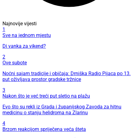
Najnovije vijesti
1
Sve na jednom mjestu
Di vanka za vikend?
2
Ove subote
Noćni sajam tradicije i običaja: Drniška Radio Pijaca po 13.
put oživljava prostor gradske tržnice
3
Nakon što je već treći put sletio na plažu
Evo što su rekli iz Grada i županijskog Zavoda za hitnu
medicinu o stanju helidroma na Zlarinu
4
Brzom reakcijom spriječena veća šteta