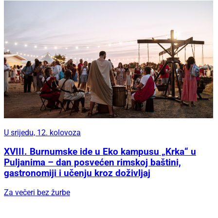
U srijedu, 12. kolovoza
XVIII. Burnumske ide u Eko kampusu „Krka“ u
Puljanima – dan posvećen rimskoj baštini,
gastronomiji i učenju kroz doživljaj
Za večeri bez žurbe