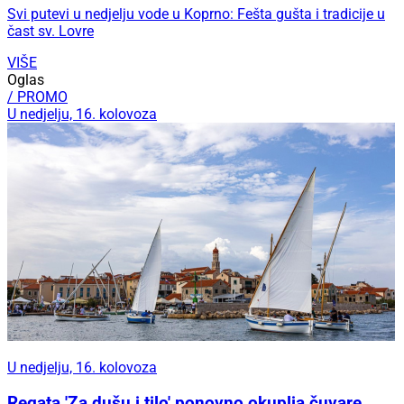
Svi putevi u nedjelju vode u Koprno: Fešta gušta i tradicije u
čast sv. Lovre
VIŠE
Oglas
/ PROMO
U nedjelju, 16. kolovoza
U nedjelju, 16. kolovoza
Regata 'Za dušu i tilo' ponovno okuplja čuvare