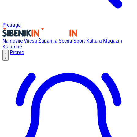
Pretraga
Najnovije
Vijesti
Županija
Scena
Sport
Kultura
Magazin
Kolumne
Promo