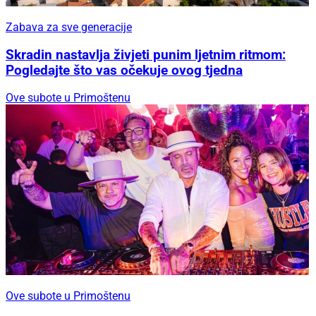
Zabava za sve generacije
Skradin nastavlja živjeti punim ljetnim ritmom:
Pogledajte što vas očekuje ovog tjedna
Ove subote u Primoštenu
Ove subote u Primoštenu