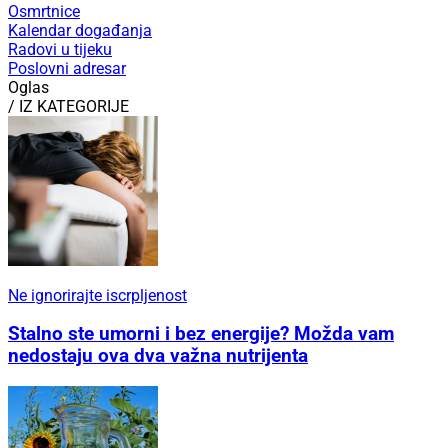
Osmrtnice
Kalendar događanja
Radovi u tijeku
Poslovni adresar
Oglas
/ IZ KATEGORIJE
Ne ignorirajte iscrpljenost
Stalno ste umorni i bez energije? Možda vam
nedostaju ova dva važna nutrijenta