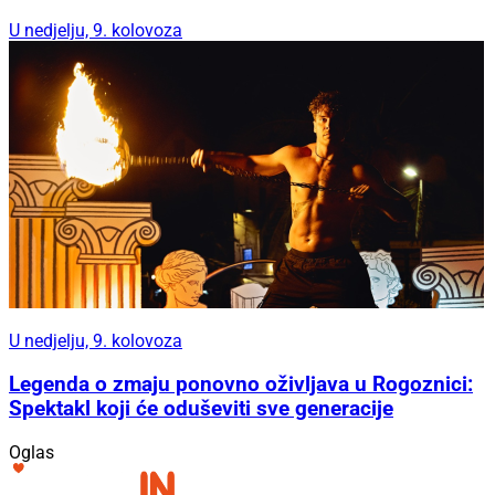
U nedjelju, 9. kolovoza
U nedjelju, 9. kolovoza
Legenda o zmaju ponovno oživljava u Rogoznici:
Spektakl koji će oduševiti sve generacije
Oglas