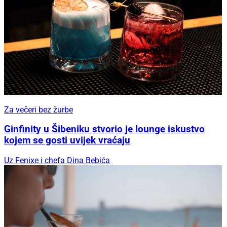
Za večeri bez žurbe
Ginfinity u Šibeniku stvorio je lounge iskustvo
kojem se gosti uvijek vraćaju
Uz Fenixe i chefa Dina Bebića