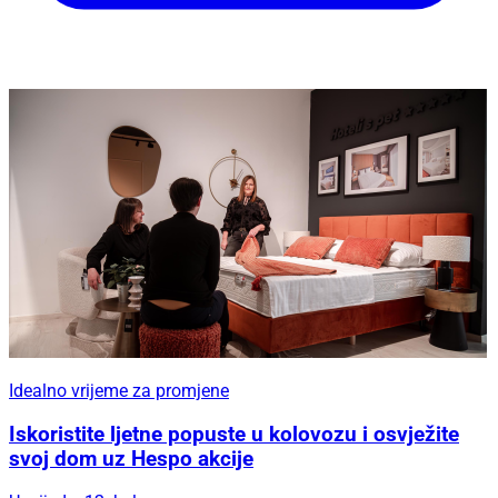
Idealno vrijeme za promjene
Iskoristite ljetne popuste u kolovozu i osvježite
svoj dom uz Hespo akcije