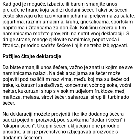
Kad god je moguće, izbacite ili barem smanjite unos
prerađene hrane koja sadrži dodani šećer. Takvi se šećeri
često skrivaju u konzerviranim juhama, preljevima za salate,
jogurtima, raznim umacima, kruhu, grickalicama, sportskim
napitcima i žitaricama za doručak. Količinu šećera u tim
namirnicama možete provjeriti na nutritivnoj deklaraciji. S
druge strane, mnoge cjelovite namirnice, poput voća i
žitarica, prirodno sadrže šećere i njih ne treba izbjegavati.
Pažljivo čitajte deklaracije
Da biste smanjili unos šećera, važno je znati u kojim se sve
namirnicama nalazi. Na deklaracijama se šećer može
pojaviti pod različitim nazivima, među kojima su šećer od
trske, kukuruzni zaslađivač, koncentrat voćnog soka, voćni
nektar, kukuruzni sirup s visokim udjelom fruktoze, med,
maltoza, melasa, sirovi šećer, saharoza, sirup ili turbinado
šećer.
Na deklaraciji možete provjeriti i koliko dodanog šećera
sadrži pojedini proizvod, pod stavkama "dodani šećeri" i
"ukupni šećeri". Ukupni šećeri uključuju i one prirodno
prisutne, a cilj je prvenstveno izbjegavati proizvode s
dodanim šećerom.