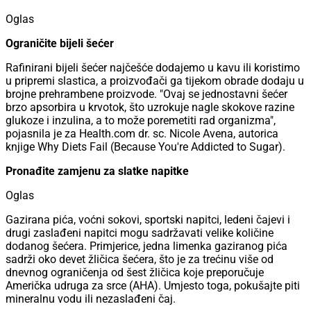
Oglas
Ograničite bijeli šećer
Rafinirani bijeli šećer najčešće dodajemo u kavu ili koristimo
u pripremi slastica, a proizvođači ga tijekom obrade dodaju u
brojne prehrambene proizvode. "Ovaj se jednostavni šećer
brzo apsorbira u krvotok, što uzrokuje nagle skokove razine
glukoze i inzulina, a to može poremetiti rad organizma",
pojasnila je za Health.com dr. sc. Nicole Avena, autorica
knjige Why Diets Fail (Because You're Addicted to Sugar).
Pronađite zamjenu za slatke napitke
Oglas
Gazirana pića, voćni sokovi, sportski napitci, ledeni čajevi i
drugi zaslađeni napitci mogu sadržavati velike količine
dodanog šećera. Primjerice, jedna limenka gaziranog pića
sadrži oko devet žličica šećera, što je za trećinu više od
dnevnog ograničenja od šest žličica koje preporučuje
Američka udruga za srce (AHA). Umjesto toga, pokušajte piti
mineralnu vodu ili nezaslađeni čaj.