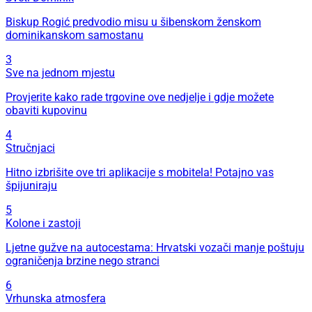
Biskup Rogić predvodio misu u šibenskom ženskom
dominikanskom samostanu
3
Sve na jednom mjestu
Provjerite kako rade trgovine ove nedjelje i gdje možete
obaviti kupovinu
4
Stručnjaci
Hitno izbrišite ove tri aplikacije s mobitela! Potajno vas
špijuniraju
5
Kolone i zastoji
Ljetne gužve na autocestama: Hrvatski vozači manje poštuju
ograničenja brzine nego stranci
6
Vrhunska atmosfera