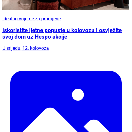
Idealno vrijeme za promjene
Iskoristite ljetne popuste u kolovozu i osvježite
svoj dom uz Hespo akcije
U srijedu, 12. kolovoza