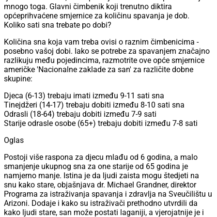
mnogo toga. Glavni čimbenik koji trenutno diktira
općeprihvaćene smjernice za količinu spavanja je dob.
Koliko sati sna trebate po dobi?
Količina sna koja vam treba ovisi o raznim čimbenicima -
posebno vašoj dobi. Iako se potrebe za spavanjem značajno
razlikuju među pojedincima, razmotrite ove opće smjernice
američke 'Nacionalne zaklade za san' za različite dobne
skupine:
Djeca (6-13) trebaju imati između 9-11 sati sna
Tinejdžeri (14-17) trebaju dobiti između 8-10 sati sna
Odrasli (18-64) trebaju dobiti između 7-9 sati
Starije odrasle osobe (65+) trebaju dobiti između 7-8 sati
Oglas
Postoji više raspona za djecu mlađu od 6 godina, a malo
smanjenje ukupnog sna za one starije od 65 godina je
namjerno manje. Istina je da ljudi zaista mogu štedjeti na
snu kako stare, objašnjava dr. Michael Grandner, direktor
Programa za istraživanja spavanja i zdravlja na Sveučilištu u
Arizoni. Dodaje i kako su istraživači prethodno utvrdili da
kako ljudi stare, san može postati laganiji, a vjerojatnije je i