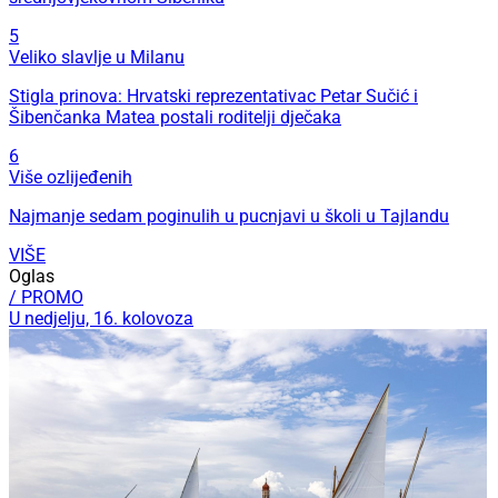
5
Veliko slavlje u Milanu
Stigla prinova: Hrvatski reprezentativac Petar Sučić i
Šibenčanka Matea postali roditelji dječaka
6
Više ozlijeđenih
Najmanje sedam poginulih u pucnjavi u školi u Tajlandu
VIŠE
Oglas
/ PROMO
U nedjelju, 16. kolovoza