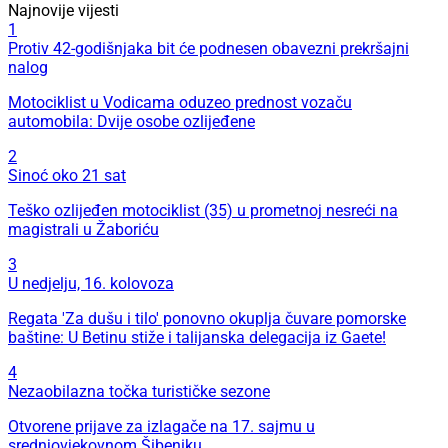
Najnovije vijesti
1
Protiv 42-godišnjaka bit će podnesen obavezni prekršajni
nalog
Motociklist u Vodicama oduzeo prednost vozaču
automobila: Dvije osobe ozlijeđene
2
Sinoć oko 21 sat
Teško ozlijeđen motociklist (35) u prometnoj nesreći na
magistrali u Žaboriću
3
U nedjelju, 16. kolovoza
Regata 'Za dušu i tilo' ponovno okuplja čuvare pomorske
baštine: U Betinu stiže i talijanska delegacija iz Gaete!
4
Nezaobilazna točka turističke sezone
Otvorene prijave za izlagače na 17. sajmu u
srednjovjekovnom Šibeniku