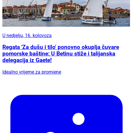
U nedjelju, 16. kolovoza
Regata 'Za dušu i tilo' ponovno okuplja čuvare
pomorske baštine: U Betinu stiže i talijanska
delegacija iz Gaete!
Idealno vrijeme za promjene