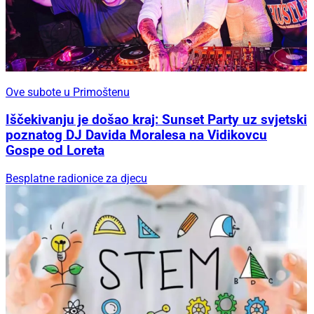
Ove subote u Primoštenu
Iščekivanju je došao kraj: Sunset Party uz svjetski
poznatog DJ Davida Moralesa na Vidikovcu
Gospe od Loreta
Besplatne radionice za djecu