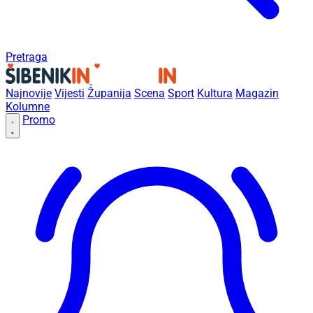
Pretraga
Najnovije
Vijesti
Županija
Scena
Sport
Kultura
Magazin
Kolumne
Promo