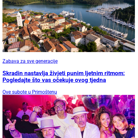
Zabava za sve generacije
Skradin nastavlja živjeti punim ljetnim ritmom:
Pogledajte što vas očekuje ovog tjedna
Ove subote u Primoštenu