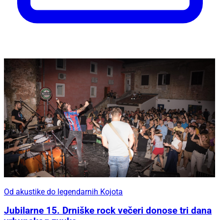
Od akustike do legendarnih Kojota
Jubilarne 15. Drniške rock večeri donose tri dana