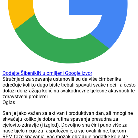
Dodajte ŠibenikIN u omiljeni Google izvor
Stručnjaci za spavanje ustanovili su da više čimbenika
određuje koliko dugo biste trebali spavati svake noći - a često
dolazi do izražaja količina svakodnevne tjelesne aktivnosti te
zdravstveni problemi
Oglas
San je jako važan za aktivan i produktivan dan, ali mnogi ne
shvaćaju koliko je dobra rutina spavanja presudna za
cjelovito zdravlje (i izgled). Dovoljno sna čini puno više za
naše tijelo nego za raspoloženje, a vjerovali ili ne; tijekom
REM faze spavanja, vaš mozak obrađuje podatke koje ste