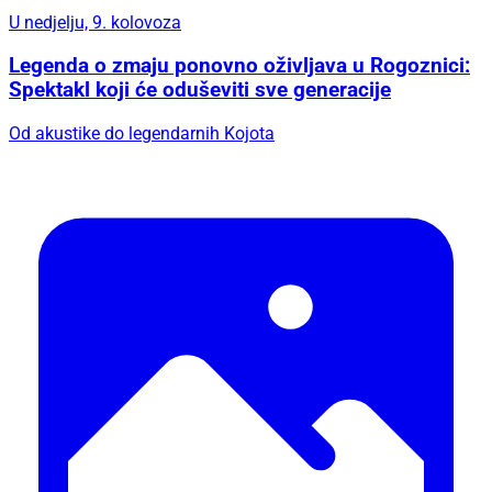
U nedjelju, 9. kolovoza
Legenda o zmaju ponovno oživljava u Rogoznici:
Spektakl koji će oduševiti sve generacije
Od akustike do legendarnih Kojota