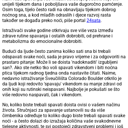
unijeli tijekom dana i poboljšava vaše dugoročno pamćenje.
Osim toga, tijelo često radi na obnavljaju tijekom dobrog
noćnog sna, a kod mlađih odraslih i djece razvoj rasta
također se događa preko noći, piše portal
24sata
.
Istraživači svake godine otkrivaju sve više veza između
zdrave rutine spavanja i ostalih dobrobiti, od prehrane i
metabolizma do emocionalne dobrobiti.
Budući da ljude često zanima koliko sati sna bi trebali
odspavati svake noći, sada je pravo vrijeme i za odgovoriti na
prastaro pitanje: Može li se doista 'nadoknaditi' izgubljeni
san?. Ako ste netko tko voli spavati vikendom i biti noćna
ptica tijekom radnog tjedna onda nastavite čitati. Naime,
nedavno istraživanje Sveučilišta Colorado Boulder otkrilo je
da ljudi koji redovito 'spavaju' vikendom su manje zdravi od
onih koji su rutinski neispavani. Najbolje je pokušati se što
više redovno naspavati, čak i vikendom.
No, koliko biste trebali spavati doista ovisi o vašem načinu
života. Stručnjaci za spavanje ustanovili su da više
čimbenika određuje to koliko dugo biste trebali spavati svake
noći - a često dolazi do izražaja količina vaše svakodnevne
tjelesne aktivnosti, te svi postojeći zdravstveni problemi i još