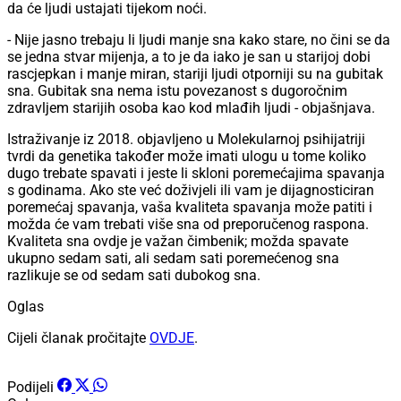
da će ljudi ustajati tijekom noći.
- Nije jasno trebaju li ljudi manje sna kako stare, no čini se da
se jedna stvar mijenja, a to je da iako je san u starijoj dobi
rascjepkan i manje miran, stariji ljudi otporniji su na gubitak
sna. Gubitak sna nema istu povezanost s dugoročnim
zdravljem starijih osoba kao kod mlađih ljudi - objašnjava.
Istraživanje iz 2018. objavljeno u Molekularnoj psihijatriji
tvrdi da genetika također može imati ulogu u tome koliko
dugo trebate spavati i jeste li skloni poremećajima spavanja
s godinama. Ako ste već doživjeli ili vam je dijagnosticiran
poremećaj spavanja, vaša kvaliteta spavanja može patiti i
možda će vam trebati više sna od preporučenog raspona.
Kvaliteta sna ovdje je važan čimbenik; možda spavate
ukupno sedam sati, ali sedam sati poremećenog sna
razlikuje se od sedam sati dubokog sna.
Oglas
Cijeli članak pročitajte
OVDJE
.
Podijeli