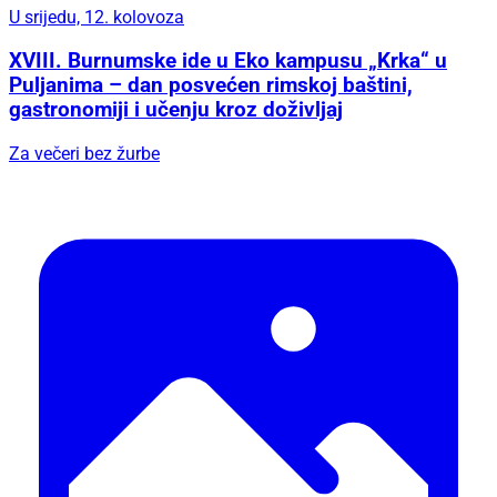
U srijedu, 12. kolovoza
XVIII. Burnumske ide u Eko kampusu „Krka“ u
Puljanima – dan posvećen rimskoj baštini,
gastronomiji i učenju kroz doživljaj
Za večeri bez žurbe