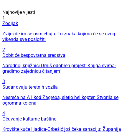
Najnovije vijesti
1
Zodijak
Zvijezde im se osmjehuju: Tri znaka kojima će se ovog
vikenda sve posložiti
2
Dobit će bespovratna sredstva
Narodnoj knjižnici Drniš odobren projekt 'Knjiga svima-
gradimo zajednicu čitanjem'
3
Sudar dvaju teretnih vozila
Nesreća na A1 kod Zagreba, sletio helikopter. Stvorila se
ogromna kolona
4
Očuvanje kulturne baštine
Krovište kuće Iljadica-Grbešić još čeka sanaciju: Županija