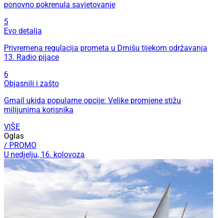
ponovno pokrenula savjetovanje
5
Evo detalja
Privremena regulacija prometa u Drnišu tijekom održavanja
13. Radio pijace
6
Objasnili i zašto
Gmail ukida popularne opcije: Velike promjene stižu
milijunima korisnika
VIŠE
Oglas
/ PROMO
U nedjelju, 16. kolovoza