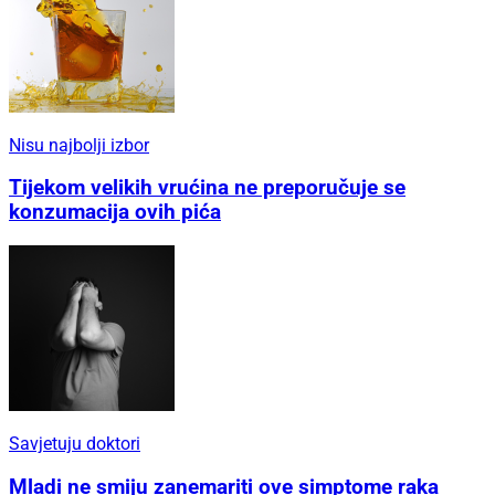
Nisu najbolji izbor
Tijekom velikih vrućina ne preporučuje se
konzumacija ovih pića
Savjetuju doktori
Mladi ne smiju zanemariti ove simptome raka