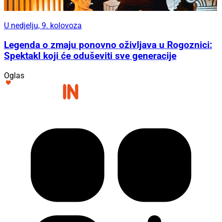
U nedjelju, 9. kolovoza
Legenda o zmaju ponovno oživljava u Rogoznici:
Spektakl koji će oduševiti sve generacije
Oglas