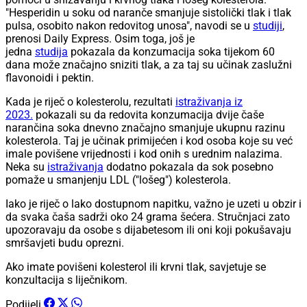
"Hesperidin u soku od naranče smanjuje sistolički tlak i tlak
pulsa, osobito nakon redovitog unosa", navodi se u
studiji
,
prenosi Daily Express. Osim toga, još je
jedna
studija
pokazala da konzumacija soka tijekom 60
dana može značajno sniziti tlak, a za taj su učinak zaslužni
flavonoidi i pektin.
Kada je riječ o kolesterolu, rezultati
istraživanja iz
2023.
pokazali su da redovita konzumacija dvije čaše
narančina soka dnevno značajno smanjuje ukupnu razinu
kolesterola. Taj je učinak primijećen i kod osoba koje su već
imale povišene vrijednosti i kod onih s urednim nalazima.
Neka su
istraživanja
dodatno pokazala da sok posebno
pomaže u smanjenju LDL ("lošeg") kolesterola.
Iako je riječ o lako dostupnom napitku, važno je uzeti u obzir i
da svaka čaša sadrži oko 24 grama šećera. Stručnjaci zato
upozoravaju da osobe s dijabetesom ili oni koji pokušavaju
smršavjeti budu oprezni.
Ako imate povišeni kolesterol ili krvni tlak, savjetuje se
konzultacija s liječnikom.
Podijeli