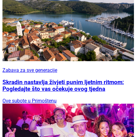
Zabava za sve generacije
Skradin nastavlja živjeti punim ljetnim ritmom:
Pogledajte što vas očekuje ovog tjedna
Ove subote u Primoštenu