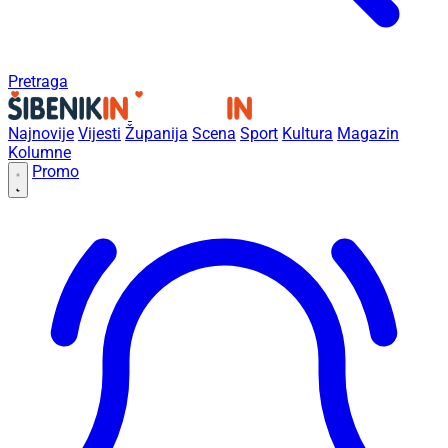
Pretraga
Najnovije
Vijesti
Županija
Scena
Sport
Kultura
Magazin
Kolumne
Promo