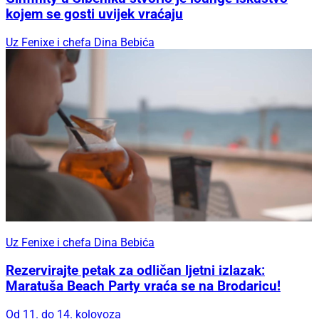
kojem se gosti uvijek vraćaju
Uz Fenixe i chefa Dina Bebića
Uz Fenixe i chefa Dina Bebića
Rezervirajte petak za odličan ljetni izlazak:
Maratuša Beach Party vraća se na Brodaricu!
Od 11. do 14. kolovoza