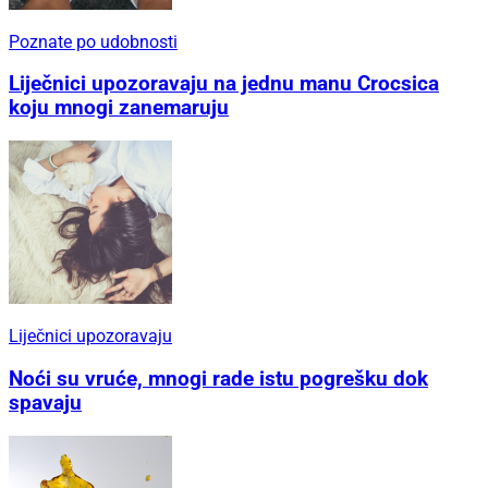
Poznate po udobnosti
Liječnici upozoravaju na jednu manu Crocsica
koju mnogi zanemaruju
Liječnici upozoravaju
Noći su vruće, mnogi rade istu pogrešku dok
spavaju