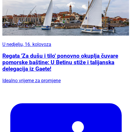
U nedjelju, 16. kolovoza
Regata 'Za dušu i tilo' ponovno okuplja čuvare
pomorske baštine: U Betinu stiže i talijanska
delegacija iz Gaete!
Idealno vrijeme za promjene