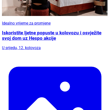
Idealno vrijeme za promjene
Iskoristite ljetne popuste u kolovozu i osvježite
svoj dom uz Hespo akcije
U srijedu, 12. kolovoza