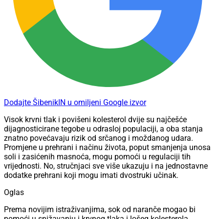
Dodajte ŠibenikIN u omiljeni Google izvor
Visok krvni tlak i povišeni kolesterol dvije su najčešće
dijagnosticirane tegobe u odrasloj populaciji, a oba stanja
znatno povećavaju rizik od srčanog i moždanog udara.
Promjene u prehrani i načinu života, poput smanjenja unosa
soli i zasićenih masnoća, mogu pomoći u regulaciji tih
vrijednosti. No, stručnjaci sve više ukazuju i na jednostavne
dodatke prehrani koji mogu imati dvostruki učinak.
Oglas
Prema novijim istraživanjima, sok od naranče mogao bi
pomoći u snižavanju i krvnog tlaka i lošeg kolesterola.