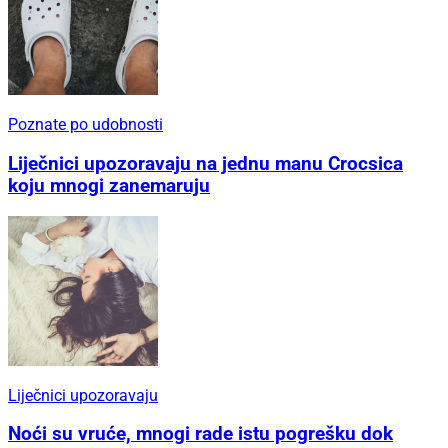
Poznate po udobnosti
Liječnici upozoravaju na jednu manu Crocsica
koju mnogi zanemaruju
Liječnici upozoravaju
Noći su vruće, mnogi rade istu pogrešku dok