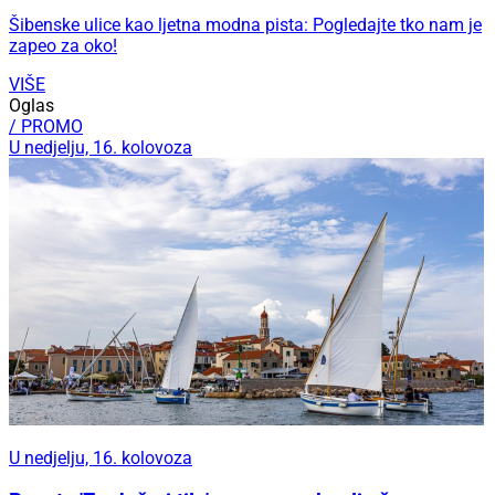
Šibenske ulice kao ljetna modna pista: Pogledajte tko nam je
zapeo za oko!
VIŠE
Oglas
/ PROMO
U nedjelju, 16. kolovoza
U nedjelju, 16. kolovoza