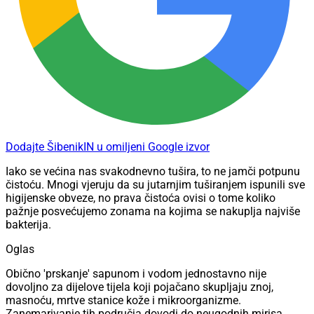
Dodajte ŠibenikIN u omiljeni Google izvor
Iako se većina nas svakodnevno tušira, to ne jamči potpunu
čistoću. Mnogi vjeruju da su jutarnjim tuširanjem ispunili sve
higijenske obveze, no prava čistoća ovisi o tome koliko
pažnje posvećujemo zonama na kojima se nakuplja najviše
bakterija.
Oglas
Obično 'prskanje' sapunom i vodom jednostavno nije
dovoljno za dijelove tijela koji pojačano skupljaju znoj,
masnoću, mrtve stanice kože i mikroorganizme.
Zanemarivanje tih područja dovodi do neugodnih mirisa,