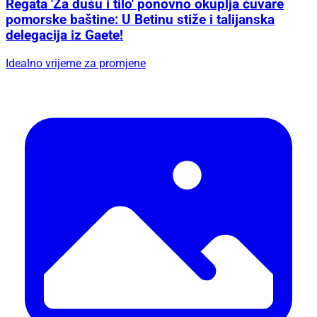
Regata 'Za dušu i tilo' ponovno okuplja čuvare
pomorske baštine: U Betinu stiže i talijanska
delegacija iz Gaete!
Idealno vrijeme za promjene