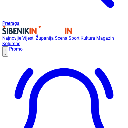
Pretraga
Najnovije
Vijesti
Županija
Scena
Sport
Kultura
Magazin
Kolumne
Promo