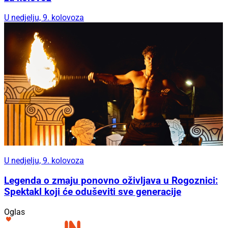
U nedjelju, 9. kolovoza
U nedjelju, 9. kolovoza
Legenda o zmaju ponovno oživljava u Rogoznici:
Spektakl koji će oduševiti sve generacije
Oglas