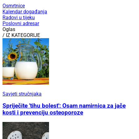
Osmrtnice
Kalendar događanja
Radovi u tijeku
Poslovni adresar
Oglas
/ IZ KATEGORIJE
Savjeti stručnjaka
Spriječite 'tihu bolest': Osam namirnica za jače
kosti i prevenciju osteoporoze