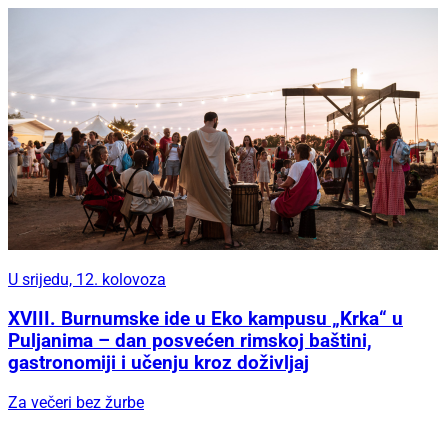
U srijedu, 12. kolovoza
XVIII. Burnumske ide u Eko kampusu „Krka“ u
Puljanima – dan posvećen rimskoj baštini,
gastronomiji i učenju kroz doživljaj
Za večeri bez žurbe