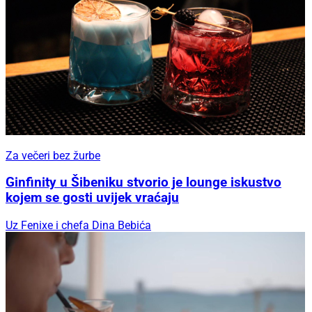
Za večeri bez žurbe
Ginfinity u Šibeniku stvorio je lounge iskustvo
kojem se gosti uvijek vraćaju
Uz Fenixe i chefa Dina Bebića