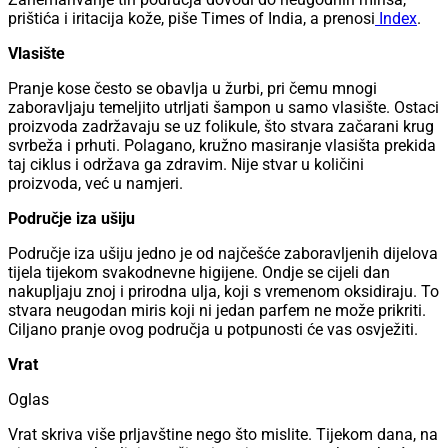
prištića i iritacija kože, piše Times of India, a prenosi
Index
.
Vlasište
Pranje kose često se obavlja u žurbi, pri čemu mnogi
zaboravljaju temeljito utrljati šampon u samo vlasište. Ostaci
proizvoda zadržavaju se uz folikule, što stvara začarani krug
svrbeža i prhuti. Polagano, kružno masiranje vlasišta prekida
taj ciklus i održava ga zdravim. Nije stvar u količini
proizvoda, već u namjeri.
Područje iza ušiju
Područje iza ušiju jedno je od najčešće zaboravljenih dijelova
tijela tijekom svakodnevne higijene. Ondje se cijeli dan
nakupljaju znoj i prirodna ulja, koji s vremenom oksidiraju. To
stvara neugodan miris koji ni jedan parfem ne može prikriti.
Ciljano pranje ovog područja u potpunosti će vas osvježiti.
Vrat
Oglas
Vrat skriva više prljavštine nego što mislite. Tijekom dana, na