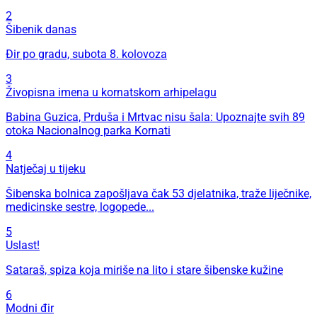
2
Šibenik danas
Đir po gradu, subota 8. kolovoza
3
Živopisna imena u kornatskom arhipelagu
Babina Guzica, Prduša i Mrtvac nisu šala: Upoznajte svih 89
otoka Nacionalnog parka Kornati
4
Natječaj u tijeku
Šibenska bolnica zapošljava čak 53 djelatnika, traže liječnike,
medicinske sestre, logopede...
5
Uslast!
Sataraš, spiza koja miriše na lito i stare šibenske kužine
6
Modni đir