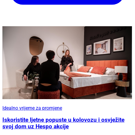
Idealno vrijeme za promjene
Iskoristite ljetne popuste u kolovozu i osvježite
svoj dom uz Hespo akcije