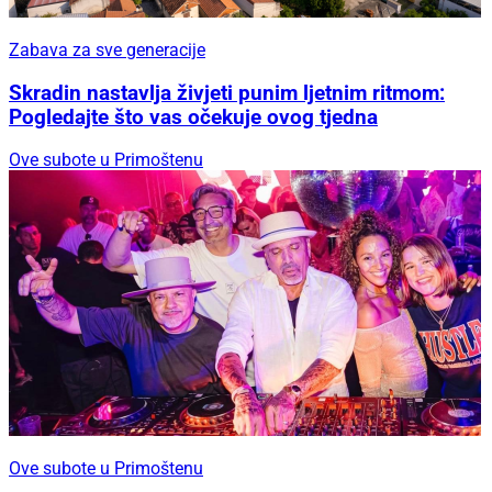
Zabava za sve generacije
Skradin nastavlja živjeti punim ljetnim ritmom:
Pogledajte što vas očekuje ovog tjedna
Ove subote u Primoštenu
Ove subote u Primoštenu