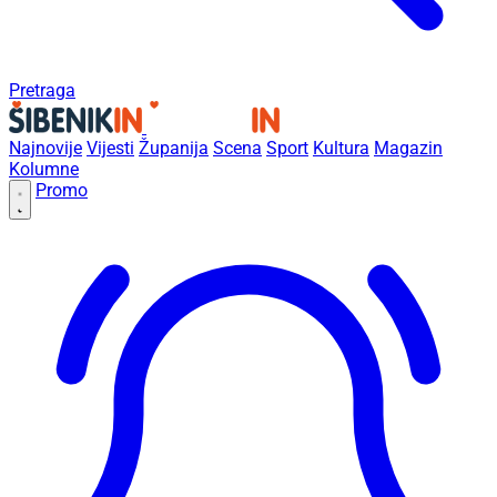
Pretraga
Najnovije
Vijesti
Županija
Scena
Sport
Kultura
Magazin
Kolumne
Promo