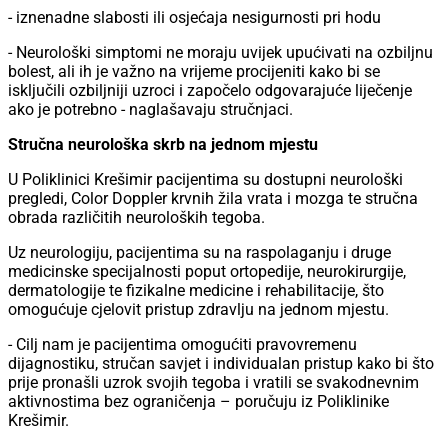
- iznenadne slabosti ili osjećaja nesigurnosti pri hodu
- Neurološki simptomi ne moraju uvijek upućivati na ozbiljnu
bolest, ali ih je važno na vrijeme procijeniti kako bi se
isključili ozbiljniji uzroci i započelo odgovarajuće liječenje
ako je potrebno - naglašavaju stručnjaci.
Stručna neurološka skrb na jednom mjestu
U Poliklinici Krešimir pacijentima su dostupni neurološki
pregledi, Color Doppler krvnih žila vrata i mozga te stručna
obrada različitih neuroloških tegoba.
Uz neurologiju, pacijentima su na raspolaganju i druge
medicinske specijalnosti poput ortopedije, neurokirurgije,
dermatologije te fizikalne medicine i rehabilitacije, što
omogućuje cjelovit pristup zdravlju na jednom mjestu.
- Cilj nam je pacijentima omogućiti pravovremenu
dijagnostiku, stručan savjet i individualan pristup kako bi što
prije pronašli uzrok svojih tegoba i vratili se svakodnevnim
aktivnostima bez ograničenja – poručuju iz Poliklinike
Krešimir.