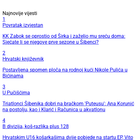
Najnovije vijesti
1
Povratak izvjestan
KK Zabok se oprostio od Širka i zaželio mu sreću doma:
Sjećate li se njegove prve sezone u Šibenci?
2
Hrvatski književnik
Postavljena spomen ploča na rodnoj kući Nikole Pulića u
Bićinama
3
U Pučišćima
Triatlonci Šibenika dobri na bračkom 'Puteusu': Ana Korunić
na postolju, kao i Klarić i Računica u akvatlonu
4
B divizija, koš-razlika plus 128
Hrvatskim U16 košarkašima dvije pobjede na startu EP, Vito