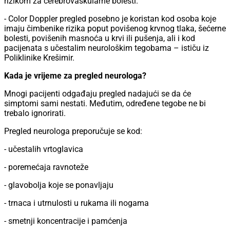
rizikom za cerebrovaskularne bolesti.
- Color Doppler pregled posebno je koristan kod osoba koje
imaju čimbenike rizika poput povišenog krvnog tlaka, šećerne
bolesti, povišenih masnoća u krvi ili pušenja, ali i kod
pacijenata s učestalim neurološkim tegobama – ističu iz
Poliklinike Krešimir.
Kada je vrijeme za pregled neurologa?
Mnogi pacijenti odgađaju pregled nadajući se da će
simptomi sami nestati. Međutim, određene tegobe ne bi
trebalo ignorirati.
Pregled neurologa preporučuje se kod:
- učestalih vrtoglavica
- poremećaja ravnoteže
- glavobolja koje se ponavljaju
- trnaca i utrnulosti u rukama ili nogama
- smetnji koncentracije i pamćenja