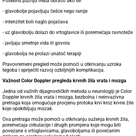
Posebnu pažnju treba obratiti ako se:
- glavobolje pojavljuju češće nego ranije
- intenzitet boli naglo pojačava
- uz glavobolju dolazi do vrtoglavice ili poremećaja ravnoteže
- javljaju smetnje vida ili govora
- glavobolja ne prolazi unatoč terapiji
Pravovremeni pregled može pomoći u otkrivanju uzroka
tegoba i spriječiti razvoj ozbiljnijih komplikacija.
Važnost Color Doppler pregleda krvnih žila vrata i mozga
Jedna od važnih dijagnostičkih metoda u neurologiji je Color
Doppler krvnih žila vrata i mozga, bezbolna i neinvazivna
pretraga koja omogućuje procjenu protoka krvi kroz krvne žile
koje opskrbljuju mozak.
Ova pretraga može pomoći u otkrivanju suženja krvnih žila,
poremećaja cirkulacije i drugih promjena koje mogu biti
povezane s vrtoglavicama, glavoboljama ili povećanim