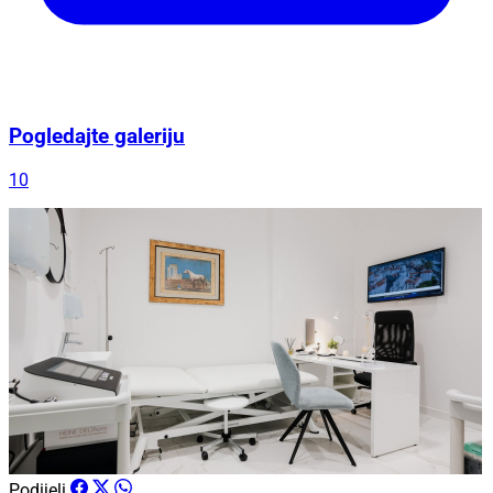
Pogledajte galeriju
10
Podijeli