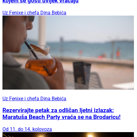
kojem se gosti uvijek vraćaju
Uz Fenixe i chefa Dina Bebića
Uz Fenixe i chefa Dina Bebića
Rezervirajte petak za odličan ljetni izlazak:
Maratuša Beach Party vraća se na Brodaricu!
Od 11. do 14. kolovoza