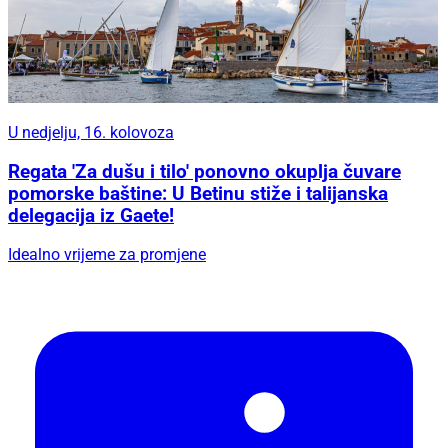
U nedjelju, 16. kolovoza
Regata 'Za dušu i tilo' ponovno okuplja čuvare
pomorske baštine: U Betinu stiže i talijanska
delegacija iz Gaete!
Idealno vrijeme za promjene