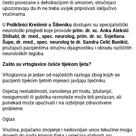
često povezane s dehidracijom ili umorom, stručnjaci
upozoravaju da ih ne treba uvijek pripisivati isključivo
vrućinama.
U
Poliklinici Krešimir u Šibeniku
dostupni su specijalistički
neurološki pregledi koje provode
prim. dr. sc. Anka Aleksić
Shihabi, dr. med., spec. neurolog, prim. dr. sc. Svjetlana
Šupe, dr. med., spec. neurolog te dr. Sandra Celić Bunikić
,
pružajući pacijentima stručnu dijagnostiku i obradu različitih
neuroloških tegoba.
Zašto su vrtoglavice češće tijekom ljeta?
Vrtoglavica je jedan od najčešćih razloga zbog kojih se
pacijenti tijekom ljetnih mjeseci javljaju liječniku.
Osjećaj nestabilnosti, zanošenja pri hodu, 'plutanja',
nesigurnosti ili gubitka ravnoteže može biti prolazan, ali
ponekad može upućivati i na ozbiljnije zdravstvene
probleme.
Oglas
Vrućina, pojačano znojenje i nedovoljan unos tekućine mogu
dovesti do pada krvnog tlaka i osjećaja slabosti, no