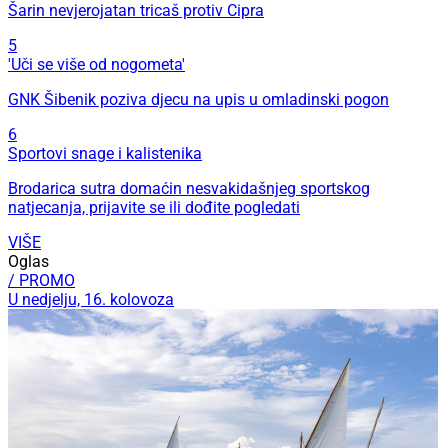
Šarin nevjerojatan tricaš protiv Cipra
5
'Uči se više od nogometa'
GNK Šibenik poziva djecu na upis u omladinski pogon
6
Sportovi snage i kalistenika
Brodarica sutra domaćin nesvakidašnjeg sportskog
natjecanja, prijavite se ili dođite pogledati
VIŠE
Oglas
/ PROMO
U nedjelju, 16. kolovoza