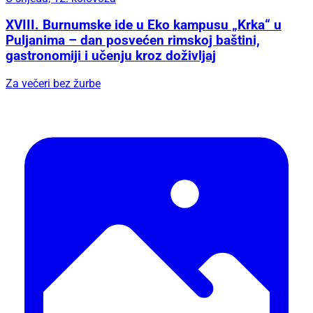
XVIII. Burnumske ide u Eko kampusu „Krka“ u
Puljanima – dan posvećen rimskoj baštini,
gastronomiji i učenju kroz doživljaj
Za večeri bez žurbe