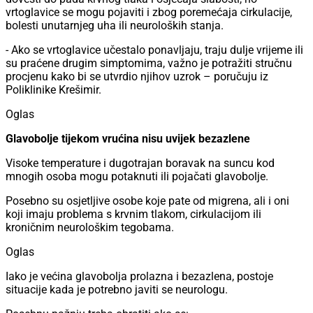
vrtoglavice se mogu pojaviti i zbog poremećaja cirkulacije,
bolesti unutarnjeg uha ili neuroloških stanja.
- Ako se vrtoglavice učestalo ponavljaju, traju dulje vrijeme ili
su praćene drugim simptomima, važno je potražiti stručnu
procjenu kako bi se utvrdio njihov uzrok – poručuju iz
Poliklinike Krešimir.
Oglas
Glavobolje tijekom vrućina nisu uvijek bezazlene
Visoke temperature i dugotrajan boravak na suncu kod
mnogih osoba mogu potaknuti ili pojačati glavobolje.
Posebno su osjetljive osobe koje pate od migrena, ali i oni
koji imaju problema s krvnim tlakom, cirkulacijom ili
kroničnim neurološkim tegobama.
Oglas
Iako je većina glavobolja prolazna i bezazlena, postoje
situacije kada je potrebno javiti se neurologu.