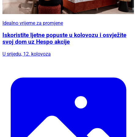
Idealno vrijeme za promjene
Iskoristite ljetne popuste u kolovozu i osvježite
svoj dom uz Hespo akcije
U srijedu, 12. kolovoza