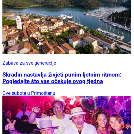
Zabava za sve generacije
Skradin nastavlja živjeti punim ljetnim ritmom:
Pogledajte što vas očekuje ovog tjedna
Ove subote u Primoštenu