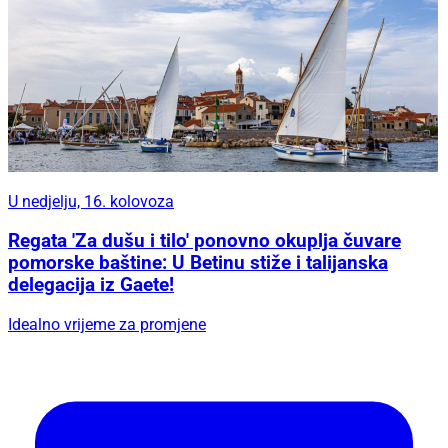
U nedjelju, 16. kolovoza
Regata 'Za dušu i tilo' ponovno okuplja čuvare
pomorske baštine: U Betinu stiže i talijanska
delegacija iz Gaete!
Idealno vrijeme za promjene