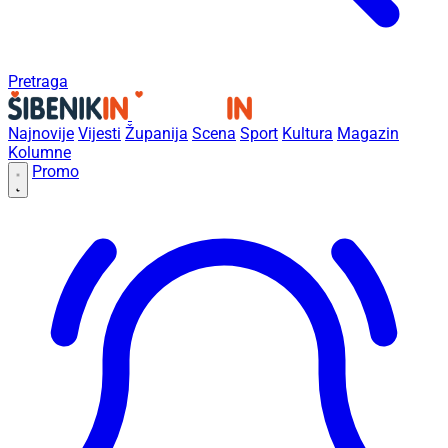
Pretraga
Najnovije
Vijesti
Županija
Scena
Sport
Kultura
Magazin
Kolumne
Promo