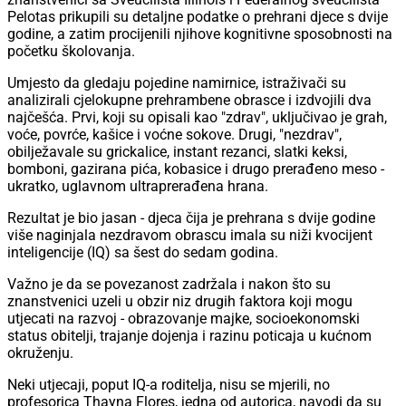
Pelotas prikupili su detaljne podatke o prehrani djece s dvije
godine, a zatim procijenili njihove kognitivne sposobnosti na
početku školovanja.
Umjesto da gledaju pojedine namirnice, istraživači su
analizirali cjelokupne prehrambene obrasce i izdvojili dva
najčešća. Prvi, koji su opisali kao "zdrav", uključivao je grah,
voće, povrće, kašice i voćne sokove. Drugi, "nezdrav",
obilježavale su grickalice, instant rezanci, slatki keksi,
bomboni, gazirana pića, kobasice i drugo prerađeno meso -
ukratko, uglavnom ultraprerađena hrana.
Rezultat je bio jasan - djeca čija je prehrana s dvije godine
više naginjala nezdravom obrascu imala su niži kvocijent
inteligencije (IQ) sa šest do sedam godina.
Važno je da se povezanost zadržala i nakon što su
znanstvenici uzeli u obzir niz drugih faktora koji mogu
utjecati na razvoj - obrazovanje majke, socioekonomski
status obitelji, trajanje dojenja i razinu poticaja u kućnom
okruženju.
Neki utjecaji, poput IQ-a roditelja, nisu se mjerili, no
profesorica Thayna Flores, jedna od autorica, navodi da su