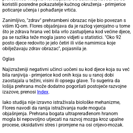
koristili posredne pokazatelje kućnog okruženja - primjerice
poticanje učenja i pohađanje vrtića.
Zanimljivo, "zdrav" prehrambeni obrazac nije bio povezan s
višim IQ-om. Flores objašnjava da je razlog vjerojatno u tome
što je zdrava hrana već bila vrlo zastupljena kod većine djece,
pa se razlika teže mogla jasno vidjeti u statistici. "Oko 92
posto djece redovito je jelo četiri ili više namirnica koje
obilježavaju zdrav obrazac", pojasnila je.
Oglas
Najizraženiji negativni učinci uočeni su kod djece koja su već
bila ranjivija - primjerice kod onih koja su u ranoj dobi
zaostajala u težini, visini ili opsegu glave. To sugerira da
lošija prehrana može dodatno pogoršati postojeće razvojne
izazove, prenosi
Index
.
Iako studija nije izravno istraživala biološke mehanizme,
Flores navodi da ranija istraživanja nude moguća
objašnjenja. Prehrana bogata ultraprerađenom hranom
mogla bi nepovoljno utjecati na razvoj mozga kroz upalne
procese, oksidativni stres i promjene na osi crijevo-mozak.