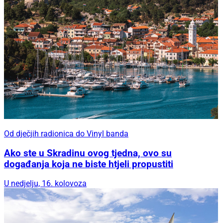
Od dječjih radionica do Vinyl banda
Ako ste u Skradinu ovog tjedna, ovo su
događanja koja ne biste htjeli propustiti
U nedjelju, 16. kolovoza