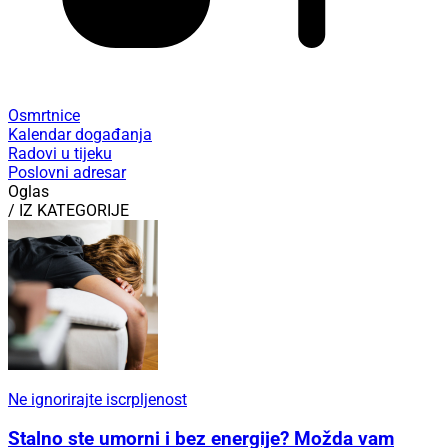
Osmrtnice
Kalendar događanja
Radovi u tijeku
Poslovni adresar
Oglas
/ IZ KATEGORIJE
Ne ignorirajte iscrpljenost
Stalno ste umorni i bez energije? Možda vam