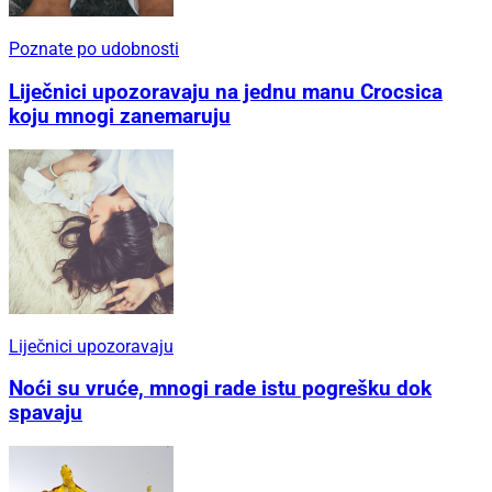
Poznate po udobnosti
Liječnici upozoravaju na jednu manu Crocsica
koju mnogi zanemaruju
Liječnici upozoravaju
Noći su vruće, mnogi rade istu pogrešku dok
spavaju