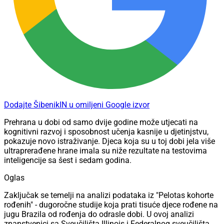
Dodajte ŠibenikIN u omiljeni Google izvor
Prehrana u dobi od samo dvije godine može utjecati na
kognitivni razvoj i sposobnost učenja kasnije u djetinjstvu,
pokazuje novo istraživanje. Djeca koja su u toj dobi jela više
ultraprerađene hrane imala su niže rezultate na testovima
inteligencije sa šest i sedam godina.
Oglas
Zaključak se temelji na analizi podataka iz "Pelotas kohorte
rođenih" - dugoročne studije koja prati tisuće djece rođene na
jugu Brazila od rođenja do odrasle dobi. U ovoj analizi
znanstvenici sa Sveučilišta Illinois i Federalnog sveučilišta