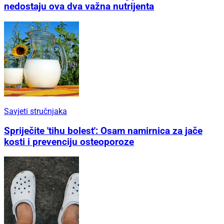
nedostaju ova dva važna nutrijenta
Savjeti stručnjaka
Spriječite 'tihu bolest': Osam namirnica za jače
kosti i prevenciju osteoporoze