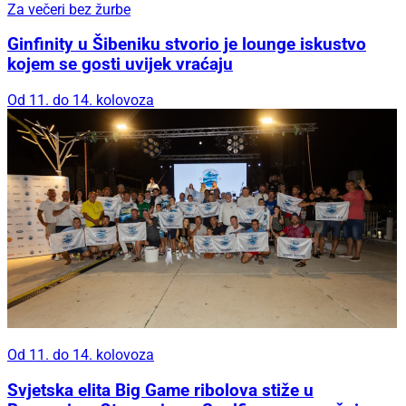
Za večeri bez žurbe
Ginfinity u Šibeniku stvorio je lounge iskustvo
kojem se gosti uvijek vraćaju
Od 11. do 14. kolovoza
Od 11. do 14. kolovoza
Svjetska elita Big Game ribolova stiže u