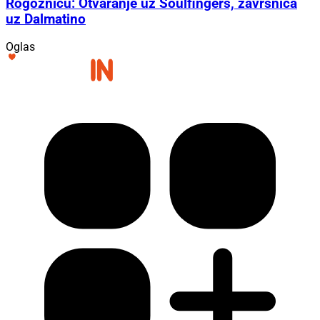
Rogoznicu: Otvaranje uz Soulfingers, završnica
uz Dalmatino
Oglas