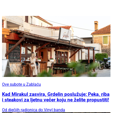
Ove subote u Zablaću
Kad Mirakul zasvira, Grdelin poslužuje: Peka, riba
i steakovi za ljetnu večer koju ne želite propustiti!
Od dječjih radionica do Vinyl banda