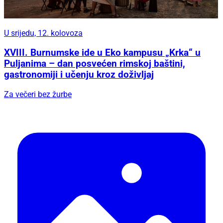
U srijedu, 12. kolovoza
XVIII. Burnumske ide u Eko kampusu „Krka“ u
Puljanima – dan posvećen rimskoj baštini,
gastronomiji i učenju kroz doživljaj
Za večeri bez žurbe