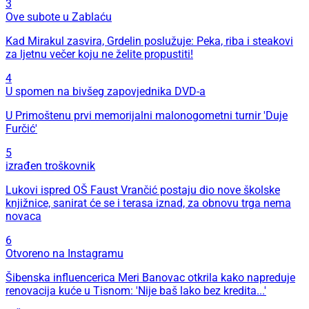
3
Ove subote u Zablaću
Kad Mirakul zasvira, Grdelin poslužuje: Peka, riba i steakovi
za ljetnu večer koju ne želite propustiti!
4
U spomen na bivšeg zapovjednika DVD-a
U Primoštenu prvi memorijalni malonogometni turnir 'Duje
Furčić'
5
izrađen troškovnik
Lukovi ispred OŠ Faust Vrančić postaju dio nove školske
knjižnice, sanirat će se i terasa iznad, za obnovu trga nema
novaca
6
Otvoreno na Instagramu
Šibenska influencerica Meri Banovac otkrila kako napreduje
renovacija kuće u Tisnom: 'Nije baš lako bez kredita...'