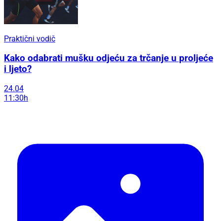
Praktični vodič
Kako odabrati mušku odjeću za trčanje u proljeće
i ljeto?
24.04
11:30h