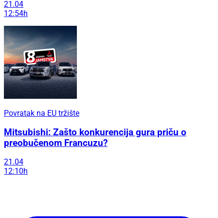
21.04
12:54h
Povratak na EU tržište
Mitsubishi: Zašto konkurencija gura priču o
preobučenom Francuzu?
21.04
12:10h