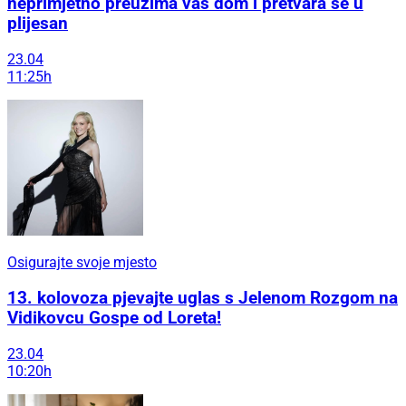
neprimjetno preuzima vaš dom i pretvara se u
plijesan
23.04
11:25h
Osigurajte svoje mjesto
13. kolovoza pjevajte uglas s Jelenom Rozgom na
Vidikovcu Gospe od Loreta!
23.04
10:20h