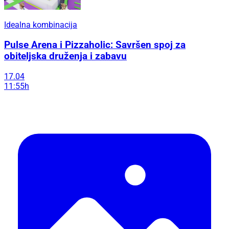
Idealna kombinacija
Pulse Arena i Pizzaholic: Savršen spoj za
obiteljska druženja i zabavu
17.04
11:55h