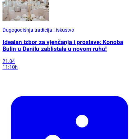
Dugogodišnja tradicija i iskustvo
Idealan izbor za vjenčanja i proslave: Konoba
Bulin u Danilu zablistala u novom ruhu!
21.04
11:10h