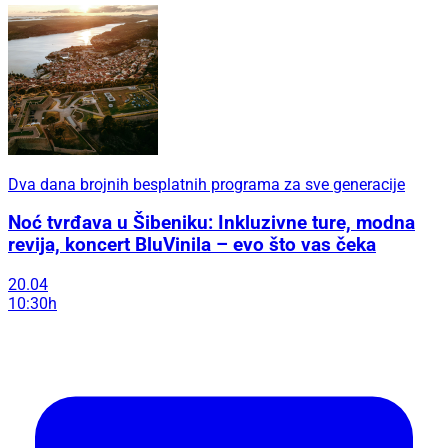
Dva dana brojnih besplatnih programa za sve generacije
Noć tvrđava u Šibeniku: Inkluzivne ture, modna
revija, koncert BluVinila – evo što vas čeka
20.04
10:30h