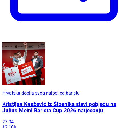
Hrvatska dobila svog najboljeg baristu
Kristijan Knežević iz Šibenika slavi pobjedu na
Julius Meinl Barista Cup 2026 natjecanju
27.04
12:10h