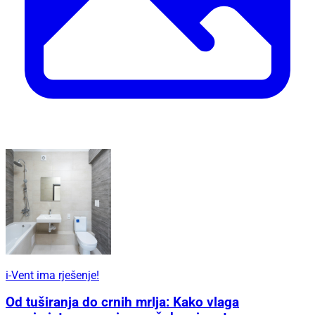
i-Vent ima rješenje!
Od tuširanja do crnih mrlja: Kako vlaga