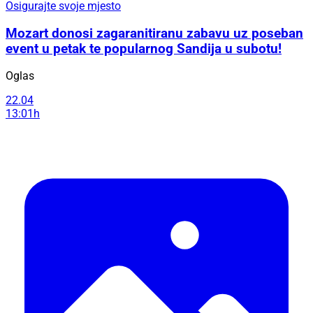
Osigurajte svoje mjesto
Mozart donosi zagaranitiranu zabavu uz poseban
event u petak te popularnog Sandija u subotu!
Oglas
22.04
13:01h