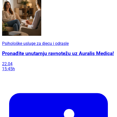
Psihološke usluge za djecu i odrasle
Pronađite unutarnju ravnotežu uz Auralis Medica!
22.04
15:45h