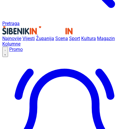
Pretraga
Najnovije
Vijesti
Županija
Scena
Sport
Kultura
Magazin
Kolumne
Promo