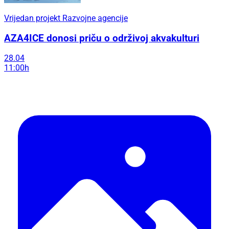
Vrijedan projekt Razvojne agencije
AZA4ICE donosi priču o održivoj akvakulturi
28.04
11:00h