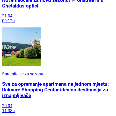
Nove naočale za novu sezonu? Pronađite ih u
Ghetaldus optici!
21.04
09:12h
Spremite se za sezonu
Sve za opremanje apartmana na jednom mjestu:
Dalmare Shopping Centar idealna destinacija za
iznajmljivače
20.04
11:38h