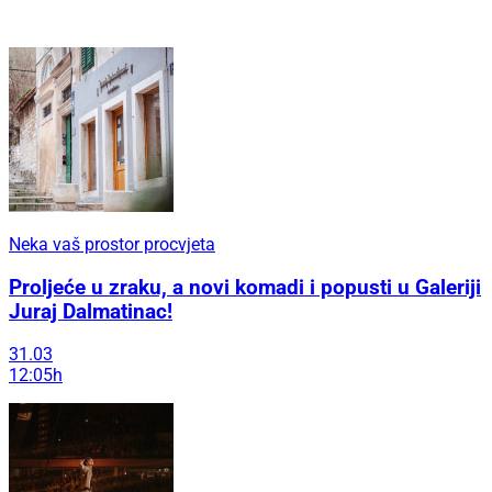
Neka vaš prostor procvjeta
Proljeće u zraku, a novi komadi i popusti u Galeriji
Juraj Dalmatinac!
31.03
12:05h