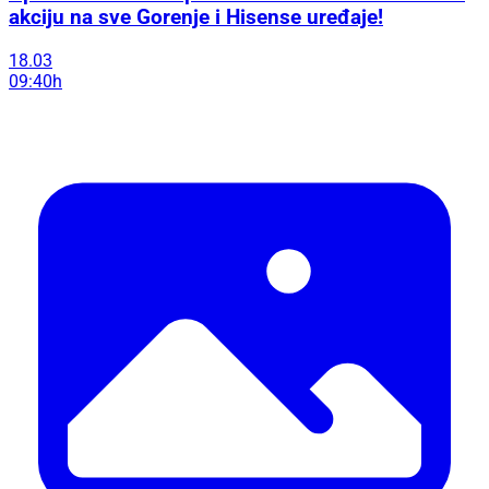
akciju na sve Gorenje i Hisense uređaje!
18.03
09:40h