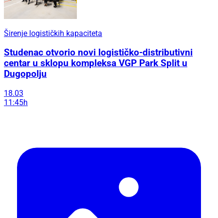
Širenje logističkih kapaciteta
Studenac otvorio novi logističko-distributivni
centar u sklopu kompleksa VGP Park Split u
Dugopolju
18.03
11:45h