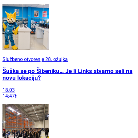
Službeno otvorenje 28. ožujka
Šuška se po Šibeniku… Je li Links stvarno seli na
novu lokaciju?
18.03
14:47h