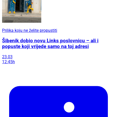
Prilika koju ne želite propustiti
Šibenik dobio novu Links poslovnicu – ali i
popuste koji vrijede samo na toj adresi
23.03
12:45h