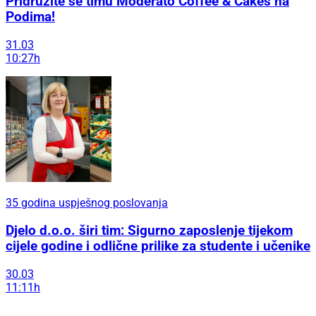
Pridružite se timu Moderato Coffee & Cakes na
Podima!
31.03
10:27h
35 godina uspješnog poslovanja
Djelo d.o.o. širi tim: Sigurno zaposlenje tijekom
cijele godine i odlične prilike za studente i učenike
30.03
11:11h