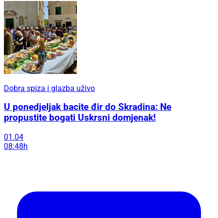
Dobra spiza i glazba uživo
U ponedjeljak bacite đir do Skradina: Ne
propustite bogati Uskrsni domjenak!
01.04
08:48h