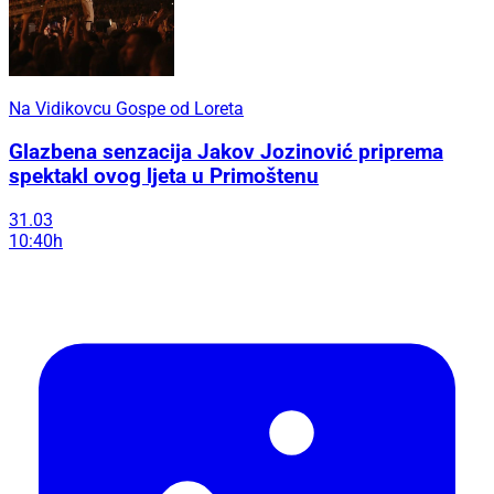
Na Vidikovcu Gospe od Loreta
Glazbena senzacija Jakov Jozinović priprema
spektakl ovog ljeta u Primoštenu
31.03
10:40h