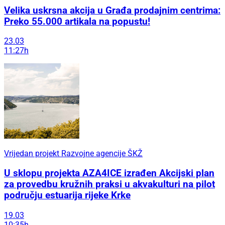
Velika uskrsna akcija u Građa prodajnim centrima:
Preko 55.000 artikala na popustu!
23.03
11:27h
Vrijedan projekt Razvojne agencije ŠKŽ
U sklopu projekta AZA4ICE izrađen Akcijski plan
za provedbu kružnih praksi u akvakulturi na pilot
području estuarija rijeke Krke
19.03
10:35h