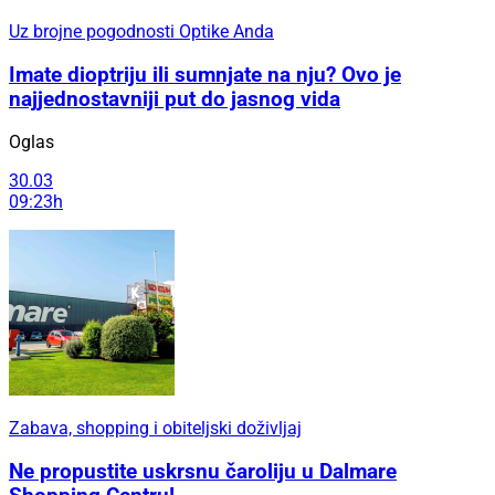
Uz brojne pogodnosti Optike Anda
Imate dioptriju ili sumnjate na nju? Ovo je
najjednostavniji put do jasnog vida
Oglas
30.03
09:23h
Zabava, shopping i obiteljski doživljaj
Ne propustite uskrsnu čaroliju u Dalmare