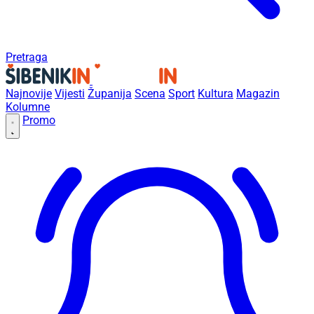
Pretraga
Najnovije
Vijesti
Županija
Scena
Sport
Kultura
Magazin
Kolumne
Promo