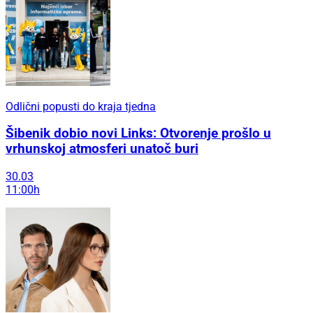
Odlični popusti do kraja tjedna
Šibenik dobio novi Links: Otvorenje prošlo u
vrhunskoj atmosferi unatoč buri
30.03
11:00h