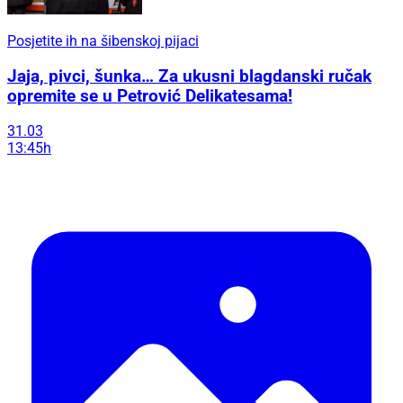
Posjetite ih na šibenskoj pijaci
Jaja, pivci, šunka… Za ukusni blagdanski ručak
opremite se u Petrović Delikatesama!
31.03
13:45h