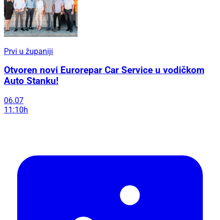
Prvi u županiji
Otvoren novi Eurorepar Car Service u vodičkom
Auto Stanku!
06.07
11:10h