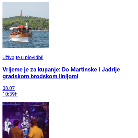
Uživajte u plovidbi!
Vrijeme je za kupanje: Do Martinske i Jadrije
gradskom brodskom linijom!
08.07
10:39h