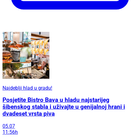
Najdeblji hlad u gradu!
Posjetite Bistro Bava u hladu najstarijeg
šibenskog stabla i uživajte u genijalnoj hrani i
dvadeset vrsta piva
05.07
11:56h