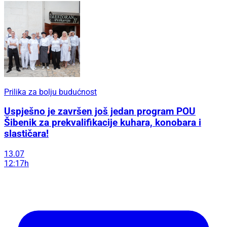
Prilika za bolju budućnost
Uspješno je završen još jedan program POU
Šibenik za prekvalifikacije kuhara, konobara i
slastičara!
13.07
12:17h