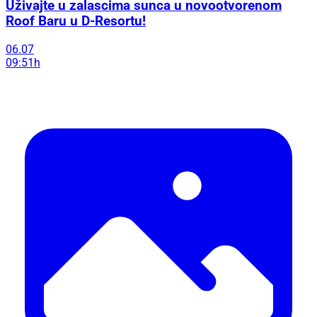
Uživajte u zalascima sunca u novootvorenom
Roof Baru u D-Resortu!
06.07
09:51h