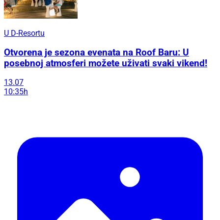
U D-Resortu
Otvorena je sezona evenata na Roof Baru: U
posebnoj atmosferi možete uživati svaki vikend!
13.07
10:35h