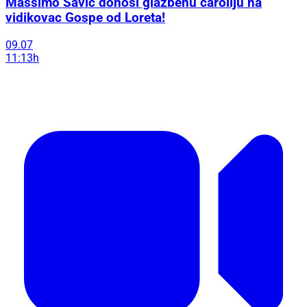
Massimo Savić donosi glazbenu čaroliju na
vidikovac Gospe od Loreta!
09.07
11:13h