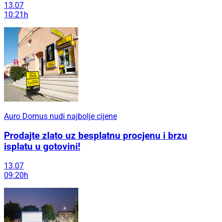
13.07
10:21h
Auro Domus nudi najbolje cijene
Prodajte zlato uz besplatnu procjenu i brzu
isplatu u gotovini!
13.07
09:20h