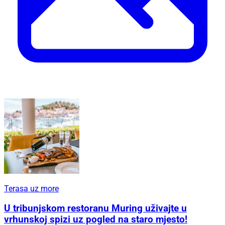
Terasa uz more
U tribunjskom restoranu Muring uživajte u
vrhunskoj spizi uz pogled na staro mjesto!