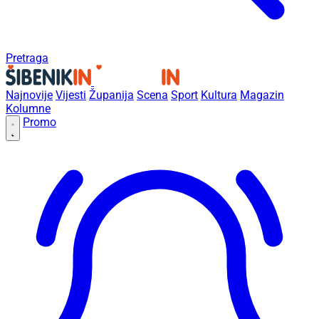
Pretraga
Najnovije
Vijesti
Županija
Scena
Sport
Kultura
Magazin
Kolumne
Promo