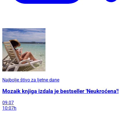
Najbolje štivo za ljetne dane
Mozaik knjiga izdala je bestseller 'Neukroćena'!
09.07
10:07h