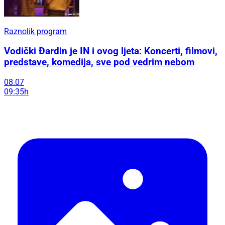
Raznolik program
Vodički Đardin je IN i ovog ljeta: Koncerti, filmovi,
predstave, komedija, sve pod vedrim nebom
08.07
09:35h