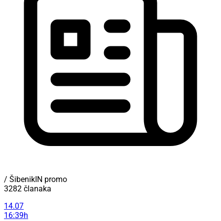
/ ŠibenikIN promo
3282 članaka
14.07
16:39h