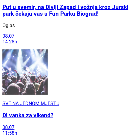
Put u svemir, na Divlji Zapad i vožnja kroz Jurski
park čekaju vas u Fun Parku Biograd!
Oglas
08.07
14:28h
SVE NA JEDNOM MJESTU
Di vanka za vikend?
08.07
11:58h