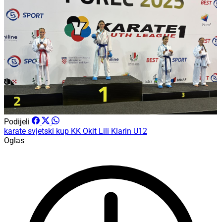
Podijeli
karate
svjetski kup
KK Okit
Lili Klarin
U12
Oglas