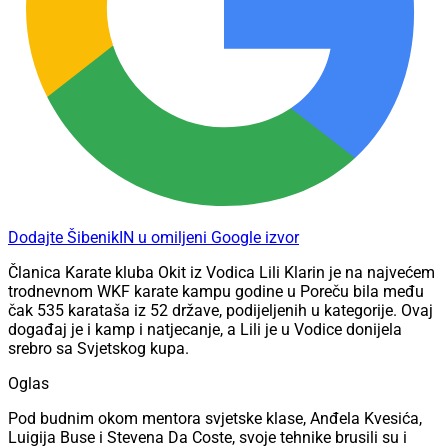
Dodajte ŠibenikIN u omiljeni Google izvor
Članica Karate kluba Okit iz Vodica Lili Klarin je na najvećem
trodnevnom WKF karate kampu godine u Poreču bila među
čak 535 karataša iz 52 države, podijeljenih u kategorije. Ovaj
događaj je i kamp i natjecanje, a Lili je u Vodice donijela
srebro sa Svjetskog kupa.
Oglas
Pod budnim okom mentora svjetske klase, Anđela Kvesića,
Luigija Buse i Stevena Da Coste, svoje tehnike brusili su i