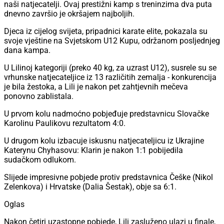
naši natjecatelji. Ovaj prestižni kamp s treninzima dva puta
dnevno završio je okršajem najboljih.
Djeca iz cijelog svijeta, pripadnici karate elite, pokazala su
svoje vještine na Svjetskom U12 Kupu, održanom posljednjeg
dana kampa.
U Lilinoj kategoriji (preko 40 kg, za uzrast U12), susrele su se
vrhunske natjecateljice iz 13 različitih zemalja - konkurencija
je bila žestoka, a Lili je nakon pet zahtjevnih mečeva
ponovno zablistala.
U prvom kolu nadmoćno pobjeđuje predstavnicu Slovačke
Karolinu Paulikovu rezultatom 4:0.
U drugom kolu izbacuje iskusnu natjecateljicu iz Ukrajine
Katerynu Chyhasovu: Klarin je nakon 1:1 pobijedila
sudačkom odlukom.
Slijede impresivne pobjede protiv predstavnica Češke (Nikol
Zelenkova) i Hrvatske (Dalia Šestak), obje sa 6:1.
Oglas
Nakon četiri uzastopne pobjede, Lili zasluženo ulazi u finale,