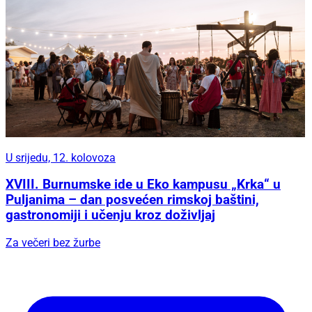
U srijedu, 12. kolovoza
XVIII. Burnumske ide u Eko kampusu „Krka“ u
Puljanima – dan posvećen rimskoj baštini,
gastronomiji i učenju kroz doživljaj
Za večeri bez žurbe