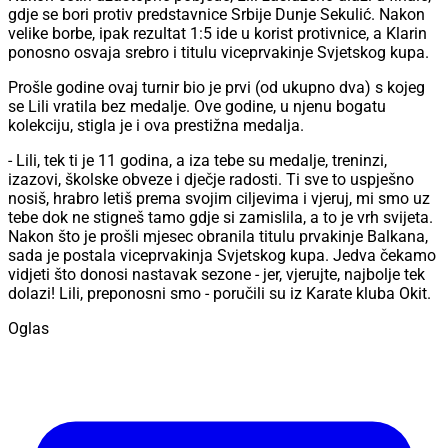
gdje se bori protiv predstavnice Srbije Dunje Sekulić. Nakon
velike borbe, ipak rezultat 1:5 ide u korist protivnice, a Klarin
ponosno osvaja srebro i titulu viceprvakinje Svjetskog kupa.
Prošle godine ovaj turnir bio je prvi (od ukupno dva) s kojeg
se Lili vratila bez medalje. Ove godine, u njenu bogatu
kolekciju, stigla je i ova prestižna medalja.
- Lili, tek ti je 11 godina, a iza tebe su medalje, treninzi,
izazovi, školske obveze i dječje radosti. Ti sve to uspješno
nosiš, hrabro letiš prema svojim ciljevima i vjeruj, mi smo uz
tebe dok ne stigneš tamo gdje si zamislila, a to je vrh svijeta.
Nakon što je prošli mjesec obranila titulu prvakinje Balkana,
sada je postala viceprvakinja Svjetskog kupa. Jedva čekamo
vidjeti što donosi nastavak sezone - jer, vjerujte, najbolje tek
dolazi! Lili, preponosni smo - poručili su iz Karate kluba Okit.
Oglas