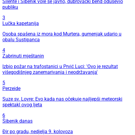
Silente i Šibenik vole se javno, dubrovački bend oduševio
publiku
3
Lučka kapetanija
Osoba spašena iz mora kod Murtera, gumenjak udario u
obalu Sustipanca
4
Zabrinuti mještanin
Izbio požar na trafostanici u Prvić Luci: 'Ovo je rezultat
višegodišnjeg zanemarivanja i neodržavanja'
5
Perzeide
Suze sv. Lovre: Evo kada nas očekuje najljepši meteorski
spektakl ovog ljeta
6
Šibenik danas
Đir po gradu, nedjelja 9. kolovoza