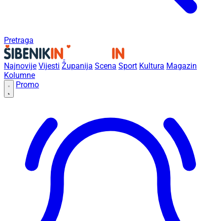
Pretraga
Najnovije
Vijesti
Županija
Scena
Sport
Kultura
Magazin
Kolumne
Promo