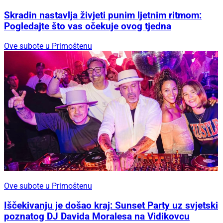
Skradin nastavlja živjeti punim ljetnim ritmom:
Pogledajte što vas očekuje ovog tjedna
Ove subote u Primoštenu
Ove subote u Primoštenu
Iščekivanju je došao kraj: Sunset Party uz svjetski
poznatog DJ Davida Moralesa na Vidikovcu