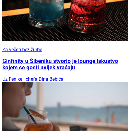
Za večeri bez žurbe
Ginfinity u Šibeniku stvorio je lounge iskustvo
kojem se gosti uvijek vraćaju
Uz Fenixe i chefa Dina Bebića