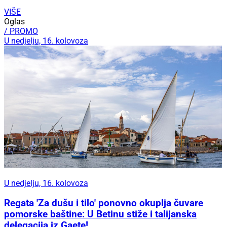
VIŠE
Oglas
/ PROMO
U nedjelju, 16. kolovoza
U nedjelju, 16. kolovoza
Regata 'Za dušu i tilo' ponovno okuplja čuvare
pomorske baštine: U Betinu stiže i talijanska
delegacija iz Gaete!