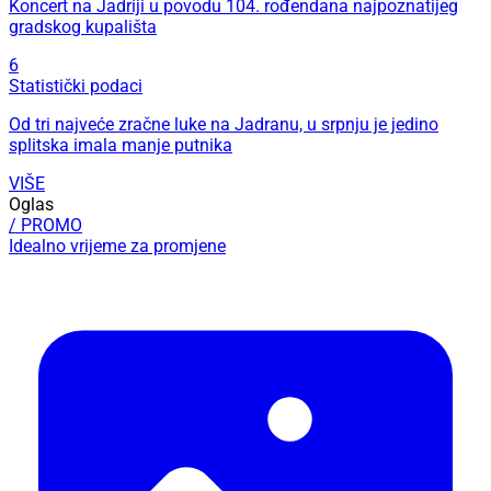
Koncert na Jadriji u povodu 104. rođendana najpoznatijeg
gradskog kupališta
6
Statistički podaci
Od tri najveće zračne luke na Jadranu, u srpnju je jedino
splitska imala manje putnika
VIŠE
Oglas
/ PROMO
Idealno vrijeme za promjene