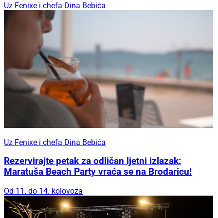
Uz Fenixe i chefa Dina Bebića
Uz Fenixe i chefa Dina Bebića
Rezervirajte petak za odličan ljetni izlazak:
Maratuša Beach Party vraća se na Brodaricu!
Od 11. do 14. kolovoza