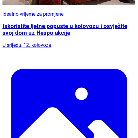
Idealno vrijeme za promjene
Iskoristite ljetne popuste u kolovozu i osvježite
svoj dom uz Hespo akcije
U srijedu, 12. kolovoza