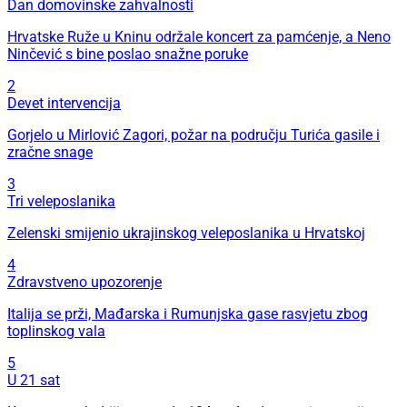
Dan domovinske zahvalnosti
Hrvatske Ruže u Kninu održale koncert za pamćenje, a Neno
Ninčević s bine poslao snažne poruke
2
Devet intervencija
Gorjelo u Mirlović Zagori, požar na području Turića gasile i
zračne snage
3
Tri veleposlanika
Zelenski smijenio ukrajinskog veleposlanika u Hrvatskoj
4
Zdravstveno upozorenje
Italija se prži, Mađarska i Rumunjska gase rasvjetu zbog
toplinskog vala
5
U 21 sat