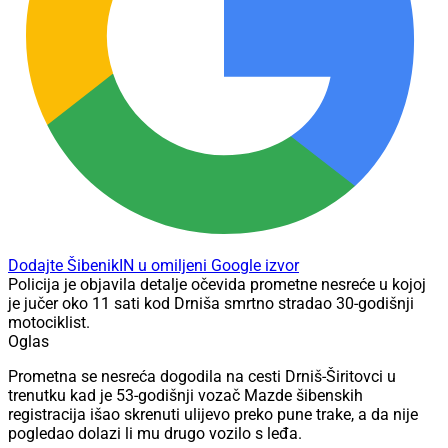
Dodajte ŠibenikIN u omiljeni Google izvor
Policija je objavila detalje očevida prometne nesreće u kojoj
je jučer oko 11 sati kod Drniša smrtno stradao 30-godišnji
motociklist.
Oglas
Prometna se nesreća dogodila na cesti Drniš-Širitovci u
trenutku kad je 53-godišnji vozač Mazde šibenskih
registracija išao skrenuti ulijevo preko pune trake, a da nije
pogledao dolazi li mu drugo vozilo s leđa.