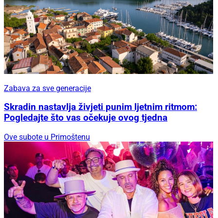
Zabava za sve generacije
Skradin nastavlja živjeti punim ljetnim ritmom:
Pogledajte što vas očekuje ovog tjedna
Ove subote u Primoštenu