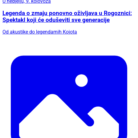
U nedjelju, 9. kolovoza
Legenda o zmaju ponovno oživljava u Rogoznici:
Spektakl koji će oduševiti sve generacije
Od akustike do legendarnih Kojota