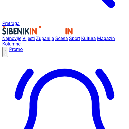
Pretraga
Najnovije
Vijesti
Županija
Scena
Sport
Kultura
Magazin
Kolumne
Promo