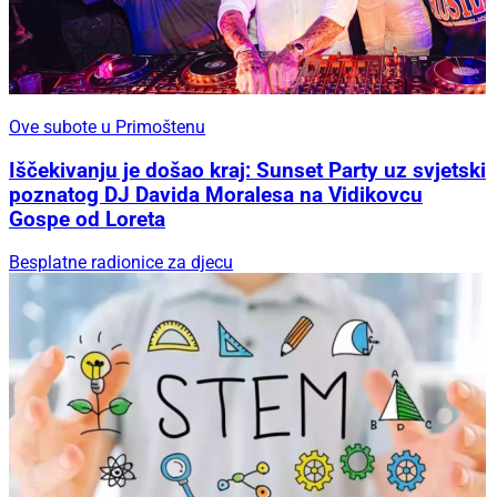
Ove subote u Primoštenu
Iščekivanju je došao kraj: Sunset Party uz svjetski
poznatog DJ Davida Moralesa na Vidikovcu
Gospe od Loreta
Besplatne radionice za djecu