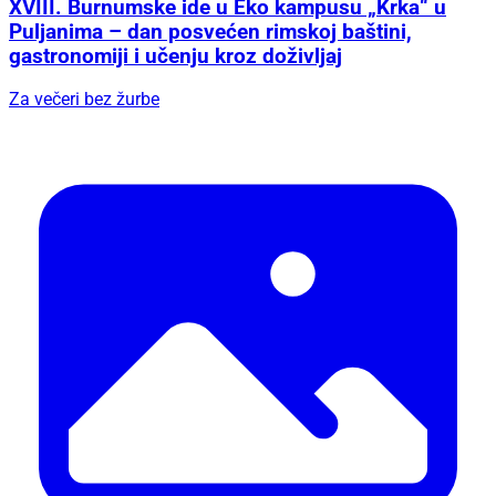
XVIII. Burnumske ide u Eko kampusu „Krka“ u
Puljanima – dan posvećen rimskoj baštini,
gastronomiji i učenju kroz doživljaj
Za večeri bez žurbe