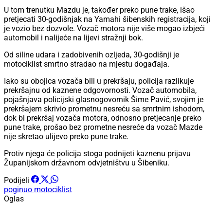
U tom trenutku Mazdu je, također preko pune trake, išao
pretjecati 30-godišnjak na Yamahi šibenskih registracija, koji
je vozio bez dozvole. Vozač motora nije više mogao izbjeći
automobil i nalijeće na lijevi stražnji bok.
Od siline udara i zadobivenih ozljeda, 30-godišnji je
motociklist smrtno stradao na mjestu događaja.
Iako su obojica vozača bili u prekršaju, policija razlikuje
prekršajnu od kaznene odgovornosti. Vozač automobila,
pojašnjava policijski glasnogovornik Šime Pavić, svojim je
prekršajem skrivio prometnu nesreću sa smrtnim ishodom,
dok bi prekršaj vozača motora, odnosno pretjecanje preko
pune trake, prošao bez prometne nesreće da vozač Mazde
nije skretao ulijevo preko pune trake.
Protiv njega će policija stoga podnijeti kaznenu prijavu
Županijskom državnom odvjetništvu u Šibeniku.
Podijeli
poginuo motociklist
Oglas