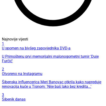
Najnovije vijesti
1
U spomen na bivšeg zapovjednika DVD-a
U Primoštenu prvi memorijalni malonogometni turnir 'Duje
Furčić'
2
Otvoreno na Instagramu
Šibenska influencerica Meri Banovac otkrila kako napreduje
renovacija kuće u Tisnom: 'Nije baš lako bez kredita...'
3
Šibenik danas