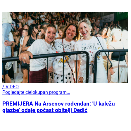
/ VIDEO
Pogledajte cjelokupan program...
PREMIJERA Na Arsenov rođendan: 'U kaležu
glazbe' odaje počast obitelji Dedić