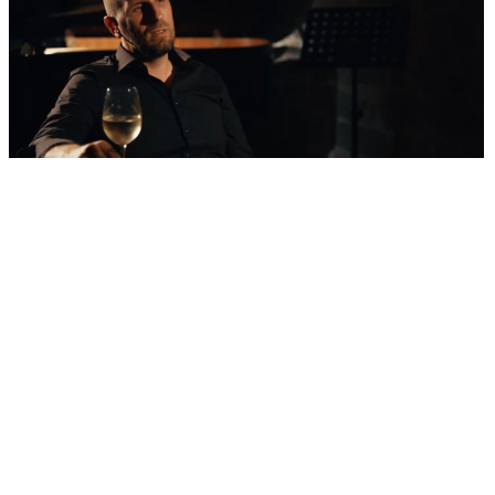
'Nestvarni' kadrovi iz zraka
Ovako izgleda najljepša morska razglednica
Šibenika: Veličanstveni jedrenjak u zagrljaju
tvrđave sv. Nikole