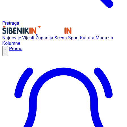
Pretraga
Najnovije
Vijesti
Županija
Scena
Sport
Kultura
Magazin
Kolumne
Promo