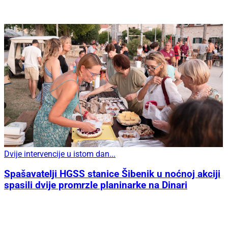
Dvije intervencije u istom dan...
Spašavatelji HGSS stanice Šibenik u noćnoj akciji
spasili dvije promrzle planinarke na Dinari