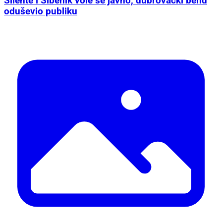
Silente i Šibenik vole se javno, dubrovački bend
oduševio publiku