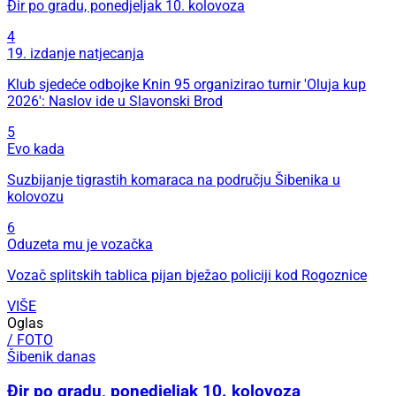
Đir po gradu, ponedjeljak 10. kolovoza
4
19. izdanje natjecanja
Klub sjedeće odbojke Knin 95 organizirao turnir 'Oluja kup
2026': Naslov ide u Slavonski Brod
5
Evo kada
Suzbijanje tigrastih komaraca na području Šibenika u
kolovozu
6
Oduzeta mu je vozačka
Vozač splitskih tablica pijan bježao policiji kod Rogoznice
VIŠE
Oglas
/ FOTO
Šibenik danas
Đir po gradu, ponedjeljak 10. kolovoza