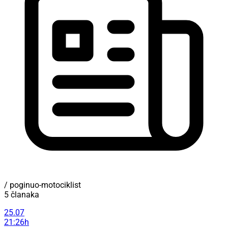
/ poginuo-motociklist
5 članaka
25.07
21:26h