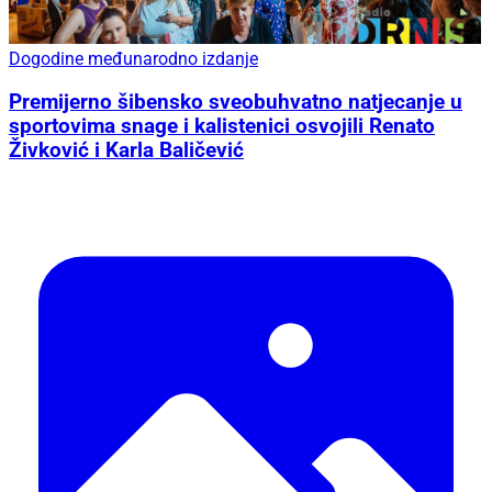
Dogodine međunarodno izdanje
Premijerno šibensko sveobuhvatno natjecanje u
sportovima snage i kalistenici osvojili Renato
Živković i Karla Baličević