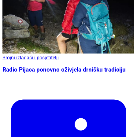
Brojni izlagači i posjetitelji
Radio Pijaca ponovno oživjela drnišku tradiciju