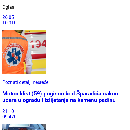
Oglas
26.05
10:31h
Poznati detalji nesreće
Motociklist (59) poginuo kod Šparadića nakon
udara u ogradu i izlijetanja na kamenu padinu
21.10
09:47h