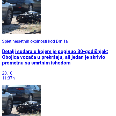
Splet nesretnih okolnosti kod Drniša
Detalji sudara u kojem je poginuo 30-godišnjak:
Obojica vozača u prekršaju, ali jedan je skrivio
prometnu sa smrtnim ishodom
20.10
11:37h