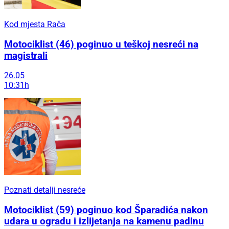
Kod mjesta Rača
Motociklist (46) poginuo u teškoj nesreći na
magistrali
26.05
10:31h
Poznati detalji nesreće
Motociklist (59) poginuo kod Šparadića nakon
udara u ogradu i izlijetanja na kamenu padinu