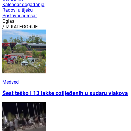
Kalendar događanja
Radovi u tijeku
Poslovni adresar
Oglas
/ IZ KATEGORIJE
Medved
Šest teško i 13 lakše ozlijeđenih u sudaru vlakova