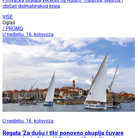
Pirovačka svadba večeras na Rudini: Tradicija, pjesma i
običaji dalmatinskog kraja
VIŠE
Oglas
/ PROMO
U nedjelju, 16. kolovoza
U nedjelju, 16. kolovoza
Regata 'Za dušu i tilo' ponovno okuplja čuvare