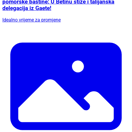
pomorske baštine: U Betinu stiže i talijanska
delegacija iz Gaete!
Idealno vrijeme za promjene