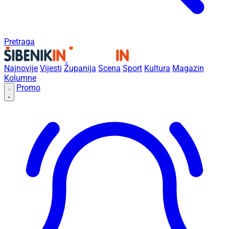
Pretraga
Najnovije
Vijesti
Županija
Scena
Sport
Kultura
Magazin
Kolumne
Promo