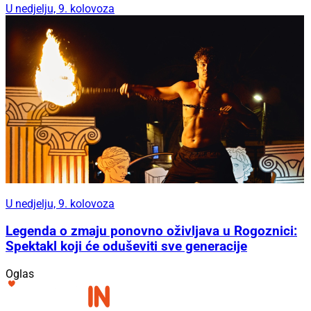
U nedjelju, 9. kolovoza
U nedjelju, 9. kolovoza
Legenda o zmaju ponovno oživljava u Rogoznici:
Spektakl koji će oduševiti sve generacije
Oglas