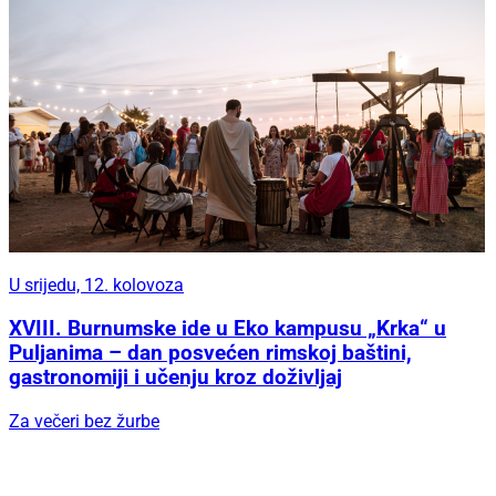
U srijedu, 12. kolovoza
XVIII. Burnumske ide u Eko kampusu „Krka“ u
Puljanima – dan posvećen rimskoj baštini,
gastronomiji i učenju kroz doživljaj
Za večeri bez žurbe