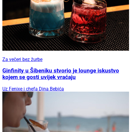
Za večeri bez žurbe
Ginfinity u Šibeniku stvorio je lounge iskustvo
kojem se gosti uvijek vraćaju
Uz Fenixe i chefa Dina Bebića