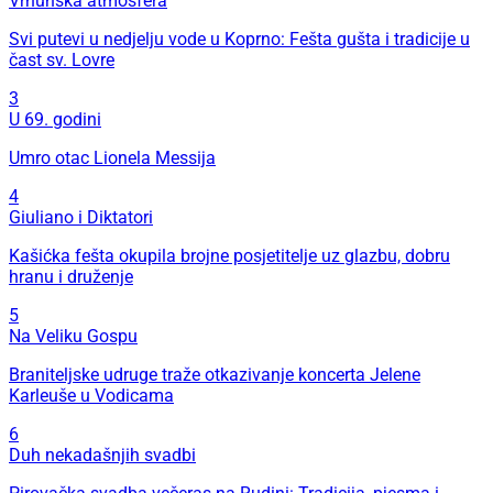
Vrhunska atmosfera
Svi putevi u nedjelju vode u Koprno: Fešta gušta i tradicije u
čast sv. Lovre
3
U 69. godini
Umro otac Lionela Messija
4
Giuliano i Diktatori
Kašićka fešta okupila brojne posjetitelje uz glazbu, dobru
hranu i druženje
5
Na Veliku Gospu
Braniteljske udruge traže otkazivanje koncerta Jelene
Karleuše u Vodicama
6
Duh nekadašnjih svadbi