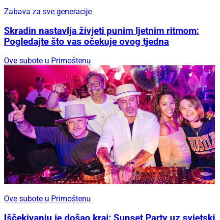
Zabava za sve generacije
Skradin nastavlja živjeti punim ljetnim ritmom:
Pogledajte što vas očekuje ovog tjedna
Ove subote u Primoštenu
Ove subote u Primoštenu
Iščekivanju je došao kraj: Sunset Party uz svjetski