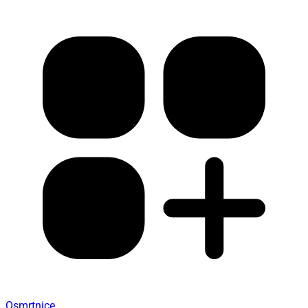
Osmrtnice