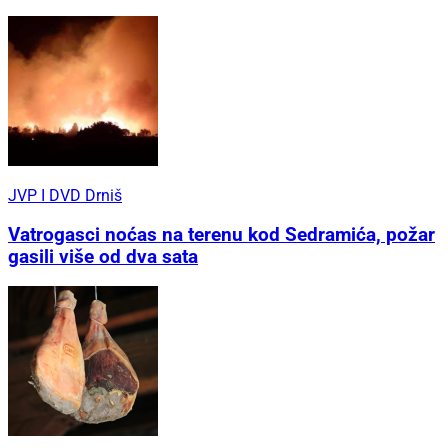
JVP I DVD Drniš
Vatrogasci noćas na terenu kod Sedramića, požar
gasili više od dva sata