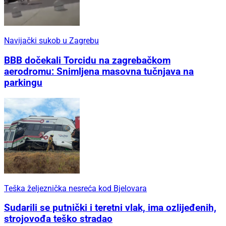
Navijački sukob u Zagrebu
BBB dočekali Torcidu na zagrebačkom
aerodromu: Snimljena masovna tučnjava na
parkingu
Teška željeznička nesreća kod Bjelovara
Sudarili se putnički i teretni vlak, ima ozlijeđenih,
strojovođa teško stradao