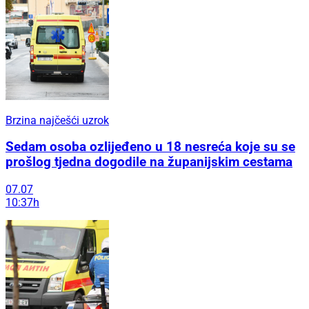
Brzina najčešći uzrok
Sedam osoba ozlijeđeno u 18 nesreća koje su se
prošlog tjedna dogodile na županijskim cestama
07.07
10:37h