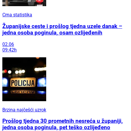
Crna statistika
Županijske ceste i prošlog tjedna uzele danak –
jedna osoba poginula, osam ozlijeđenih
02.06
09:42h
Brzina najčešći uzrok
Prošlog tjedna 30 prometnih nesreća u županiji,
jedna osoba poginula, pet teško ozlijeđeno