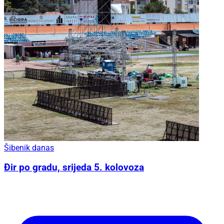
Šibenik danas
Đir po gradu, srijeda 5. kolovoza