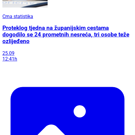
Crna statistika
Proteklog tjedna na županijskim cestama
dogodilo se 24 prometnih nesreća, tri osobe teže
ozlijeđeno
25.09
12:41h