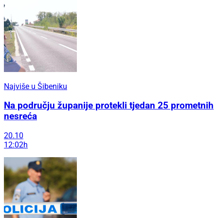
Najviše u Šibeniku
Na području županije protekli tjedan 25 prometnih
nesreća
20.10
12:02h