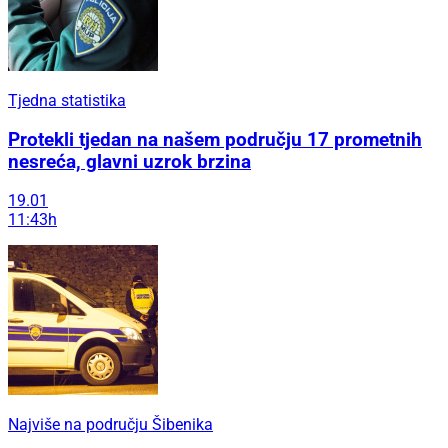
Tjedna statistika
Protekli tjedan na našem području 17 prometnih
nesreća, glavni uzrok brzina
19.01
11:43h
Najviše na području Šibenika