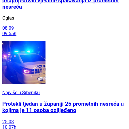
unaprijeđivali vještine spašavanja iz prometnih
nesreća
Oglas
08.09
09:55h
Najviše u Šibeniku
Protekli tjedan u županiji 25 prometnih nesreća u
kojima je 11 osoba ozlijeđeno
25.08
10:07h