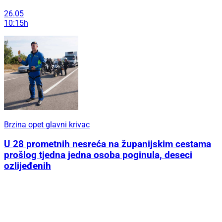
26.05
10:15h
Brzina opet glavni krivac
U 28 prometnih nesreća na županijskim cestama
prošlog tjedna jedna osoba poginula, deseci
ozlijeđenih