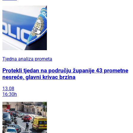
Tjedna analiza prometa
Protekli tjedan na području županije 43 prometne
nesreće, glavni krivac brzina
13.08
16:30h