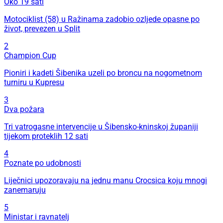
Oko 19 sati
Motociklist (58) u Ražinama zadobio ozljede opasne po
život, prevezen u Split
2
Champion Cup
Pioniri i kadeti Šibenika uzeli po broncu na nogometnom
turniru u Kupresu
3
Dva požara
Tri vatrogasne intervencije u Šibensko-kninskoj županiji
tijekom proteklih 12 sati
4
Poznate po udobnosti
Liječnici upozoravaju na jednu manu Crocsica koju mnogi
zanemaruju
5
Ministar i ravnatelj