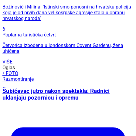
Božinović i Milina: ‘Istinski smo ponosni na hrvatsku policiju
koja je od prvih dana velikosrpske agresije stala u obranu
hrvatskog naroda’
6
Poplarna turistička četvrt
Četvorica izbodena u londonskom Covent Gardenu, žena
uhićena
VIŠE
Oglas
/ FOTO
Razmontiranje
Šubićevac jutro nakon spektakla: Radnici
uklanjaju pozornicu i opremu