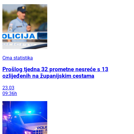
Crna statistika
Prošlog tjedna 32 prometne nesreće s 13
ozlijeđenih na županijskim cestama
23.03
09:36h