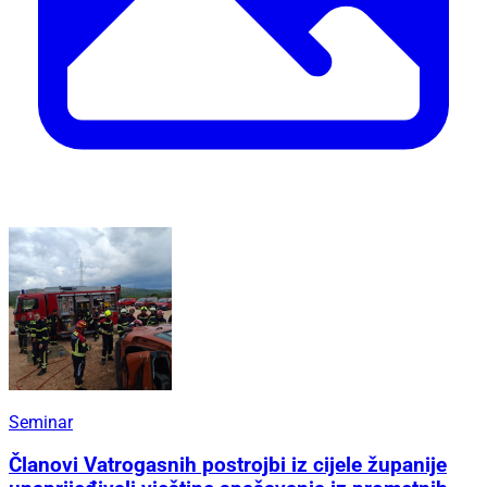
Seminar
Članovi Vatrogasnih postrojbi iz cijele županije