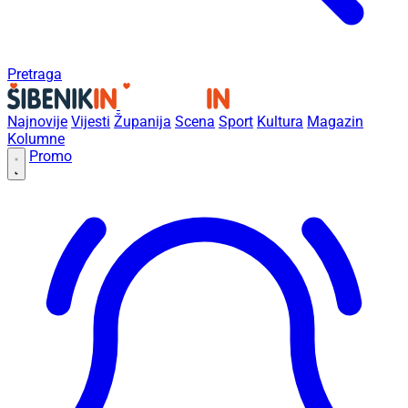
Pretraga
Najnovije
Vijesti
Županija
Scena
Sport
Kultura
Magazin
Kolumne
Promo