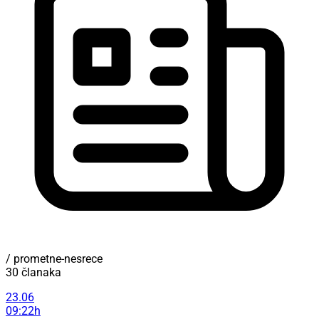
/ prometne-nesrece
30 članaka
23.06
09:22h