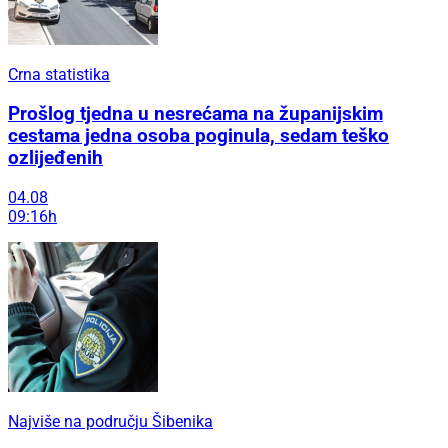
Crna statistika
Prošlog tjedna u nesrećama na županijskim
cestama jedna osoba poginula, sedam teško
ozlijeđenih
04.08
09:16h
Najviše na području Šibenika