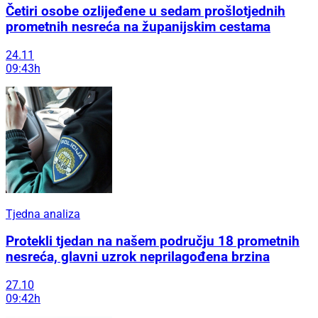
Četiri osobe ozlijeđene u sedam prošlotjednih
prometnih nesreća na županijskim cestama
24.11
09:43h
Tjedna analiza
Protekli tjedan na našem području 18 prometnih
nesreća, glavni uzrok neprilagođena brzina
27.10
09:42h