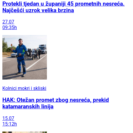
Protekli tjedan u županiji 45 prometnih nesreća.
Najčešći uzrok velika brzina
27.07
09:35h
Kolnici mokri i skliski
HAK: Otežan promet zbog nesreća, prekid
katamaranskih linija
15.07
15:12h