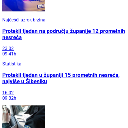
Najčešći uzrok brzina
Protekli tjedan na području županije 12 prometnih
nesreća
23.02
09:41h
Statistika
Protekli tjedan u županiji 15 prometnih nesreća,
najviše u Šibeniku
16.02
09:32h