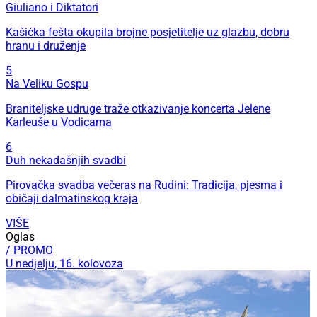
Giuliano i Diktatori
Kašićka fešta okupila brojne posjetitelje uz glazbu, dobru
hranu i druženje
5
Na Veliku Gospu
Braniteljske udruge traže otkazivanje koncerta Jelene
Karleuše u Vodicama
6
Duh nekadašnjih svadbi
Pirovačka svadba večeras na Rudini: Tradicija, pjesma i
običaji dalmatinskog kraja
VIŠE
Oglas
/ PROMO
U nedjelju, 16. kolovoza