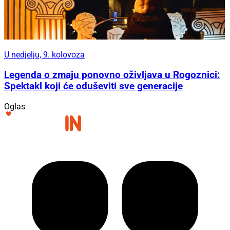
U nedjelju, 9. kolovoza
Legenda o zmaju ponovno oživljava u Rogoznici:
Spektakl koji će oduševiti sve generacije
Oglas