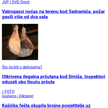
JVP I DVD Drniš
Vatrogasci noćas na terenu kod Sedramića, požar
gasili više od dva sata
Što će biti s delicijama?
Otkrivena ilegalna pršutana kod Drniša, Inspektori
oduzeli oko tisuću pršuta
/ FOTO
Giuliano i Diktatori
Kašićka fešta okupila brojne posjetitelje uz