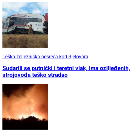
Teška željeznička nesreća kod Bjelovara
Sudarili se putnički i teretni vlak, ima ozlijeđenih,
strojovođa teško stradao