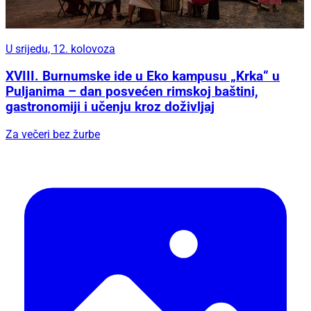
U srijedu, 12. kolovoza
XVIII. Burnumske ide u Eko kampusu „Krka“ u
Puljanima – dan posvećen rimskoj baštini,
gastronomiji i učenju kroz doživljaj
Za večeri bez žurbe