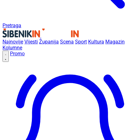
Pretraga
Najnovije
Vijesti
Županija
Scena
Sport
Kultura
Magazin
Kolumne
Promo