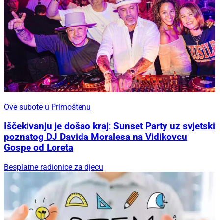
Ove subote u Primoštenu
Iščekivanju je došao kraj: Sunset Party uz svjetski
poznatog DJ Davida Moralesa na Vidikovcu
Gospe od Loreta
Besplatne radionice za djecu