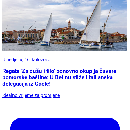
U nedjelju, 16. kolovoza
Regata 'Za dušu i tilo' ponovno okuplja čuvare
pomorske baštine: U Betinu stiže i talijanska
delegacija iz Gaete!
Idealno vrijeme za promjene