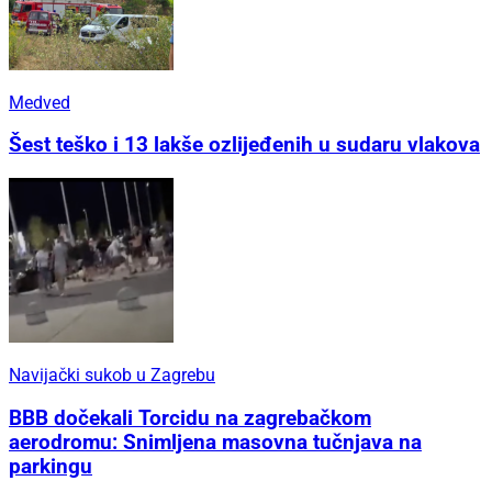
Medved
Šest teško i 13 lakše ozlijeđenih u sudaru vlakova
Navijački sukob u Zagrebu
BBB dočekali Torcidu na zagrebačkom
aerodromu: Snimljena masovna tučnjava na
parkingu