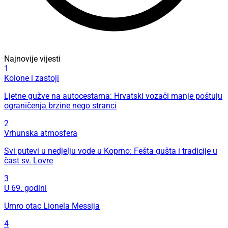
Najnovije vijesti
1
Kolone i zastoji
Ljetne gužve na autocestama: Hrvatski vozači manje poštuju
ograničenja brzine nego stranci
2
Vrhunska atmosfera
Svi putevi u nedjelju vode u Koprno: Fešta gušta i tradicije u
čast sv. Lovre
3
U 69. godini
Umro otac Lionela Messija
4