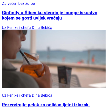
Za večeri bez žurbe
Ginfinity u Šibeniku stvorio je lounge iskustvo
kojem se gosti uvijek vraćaju
Uz Fenixe i chefa Dina Bebića
Uz Fenixe i chefa Dina Bebića
Rezervirajte petak za odličan ljetni izlazak: