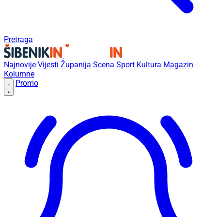
Pretraga
Najnovije
Vijesti
Županija
Scena
Sport
Kultura
Magazin
Kolumne
Promo