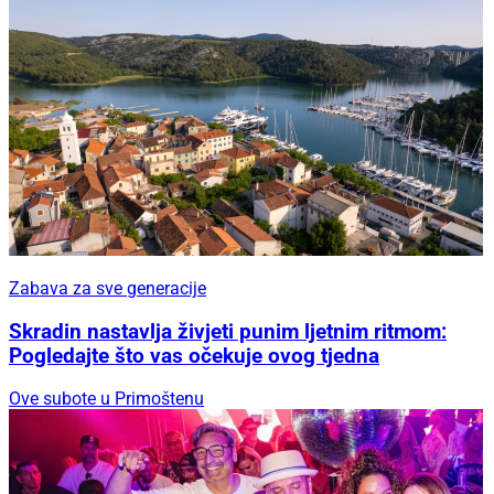
Zabava za sve generacije
Skradin nastavlja živjeti punim ljetnim ritmom:
Pogledajte što vas očekuje ovog tjedna
Ove subote u Primoštenu