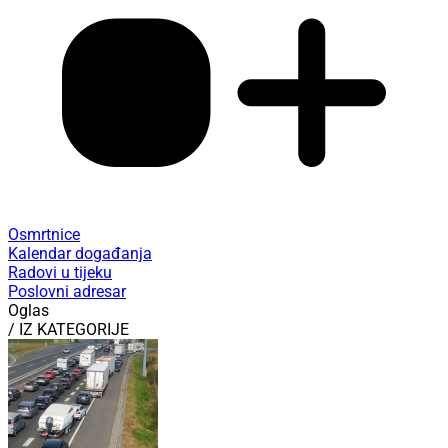
Osmrtnice
Kalendar događanja
Radovi u tijeku
Poslovni adresar
Oglas
/ IZ KATEGORIJE