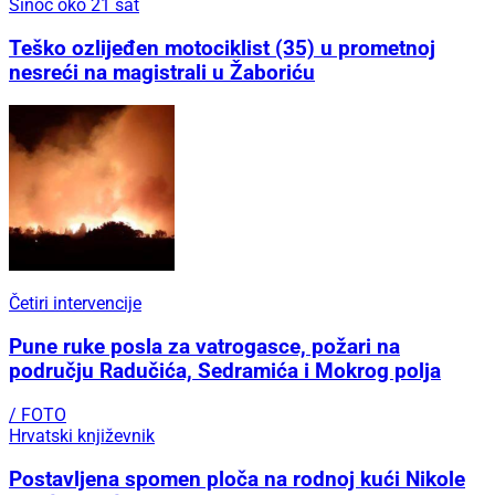
Sinoć oko 21 sat
Teško ozlijeđen motociklist (35) u prometnoj
nesreći na magistrali u Žaboriću
Četiri intervencije
Pune ruke posla za vatrogasce, požari na
području Radučića, Sedramića i Mokrog polja
/ FOTO
Hrvatski književnik
Postavljena spomen ploča na rodnoj kući Nikole