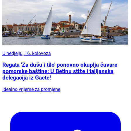
U nedjelju, 16. kolovoza
Regata 'Za dušu i tilo' ponovno okuplja čuvare
pomorske baštine: U Betinu stiže i talijanska
delegacija iz Gaete!
Idealno vrijeme za promjene