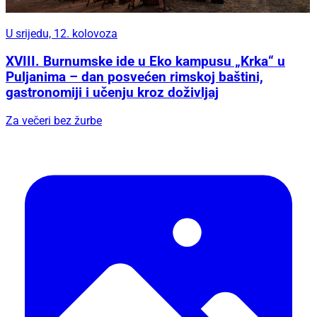
U srijedu, 12. kolovoza
XVIII. Burnumske ide u Eko kampusu „Krka“ u
Puljanima – dan posvećen rimskoj baštini,
gastronomiji i učenju kroz doživljaj
Za večeri bez žurbe