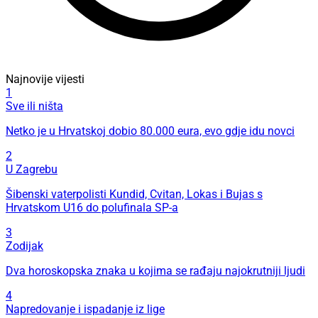
Najnovije vijesti
1
Sve ili ništa
Netko je u Hrvatskoj dobio 80.000 eura, evo gdje idu novci
2
U Zagrebu
Šibenski vaterpolisti Kundid, Cvitan, Lokas i Bujas s
Hrvatskom U16 do polufinala SP-a
3
Zodijak
Dva horoskopska znaka u kojima se rađaju najokrutniji ljudi
4
Napredovanje i ispadanje iz lige