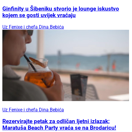
Ginfinity u Šibeniku stvorio je lounge iskustvo
kojem se gosti uvijek vraćaju
Uz Fenixe i chefa Dina Bebića
Uz Fenixe i chefa Dina Bebića
Rezervirajte petak za odličan ljetni izlazak:
Maratuša Beach Party vraća se na Brodaricu!