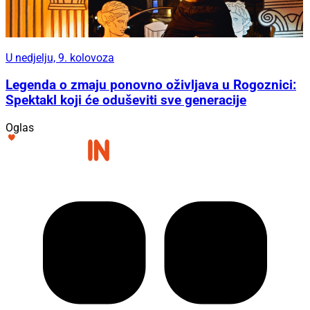
U nedjelju, 9. kolovoza
Legenda o zmaju ponovno oživljava u Rogoznici:
Spektakl koji će oduševiti sve generacije
Oglas