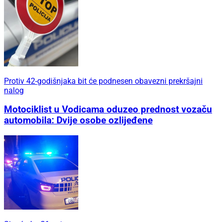
Protiv 42-godišnjaka bit će podnesen obavezni prekršajni
nalog
Motociklist u Vodicama oduzeo prednost vozaču
automobila: Dvije osobe ozlijeđene