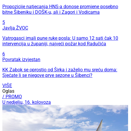
Propozicije natjecanja HNS-a donose promjene posebno
bitne Šibeniku i DOŠK-u, ali i Zagori i Vodicama
5
Javlja ŽVOC
Vatrogasci imali pune ruke posla: U samo 12 sati čak 10
intervencija u županiji, najveći požar kod Radučića
6
Povratak izvjestan
KK Zabok se oprostio od Širka i zaželio mu sreću doma:
Sjećate li se njegove prve sezone u Šibenci?
VIŠE
Oglas
/ PROMO
U nedjelju, 16. kolovoza