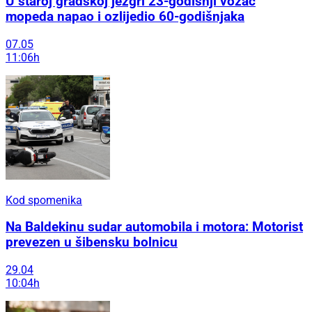
U staroj gradskoj jezgri 23-godišnji vozač
mopeda napao i ozlijedio 60-godišnjaka
07.05
11:06h
Kod spomenika
Na Baldekinu sudar automobila i motora: Motorist
prevezen u šibensku bolnicu
29.04
10:04h