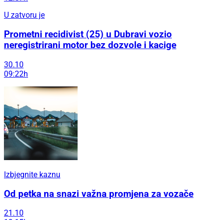
U zatvoru je
Prometni recidivist (25) u Dubravi vozio
neregistrirani motor bez dozvole i kacige
30.10
09:22h
Izbjegnite kaznu
Od petka na snazi važna promjena za vozače
21.10