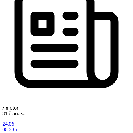
/ motor
31 članaka
24.06
08:33h