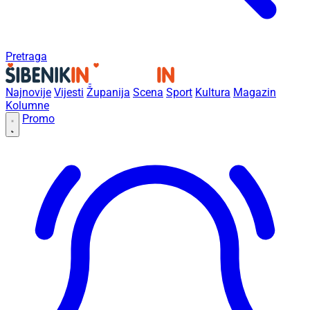
Pretraga
Najnovije
Vijesti
Županija
Scena
Sport
Kultura
Magazin
Kolumne
Promo