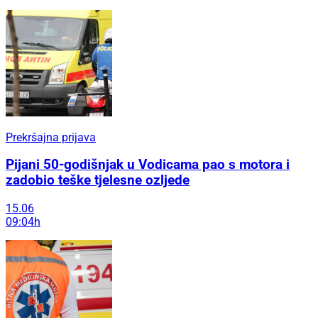
Prekršajna prijava
Pijani 50-godišnjak u Vodicama pao s motora i
zadobio teške tjelesne ozljede
15.06
09:04h