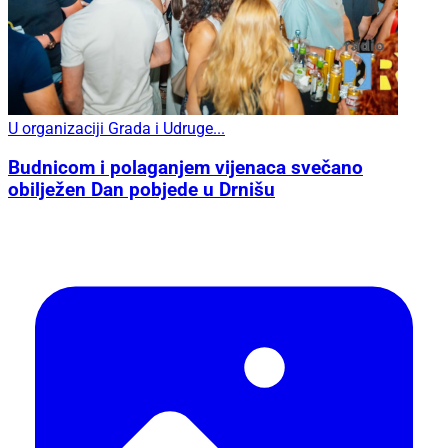
U organizaciji Grada i Udruge...
Budnicom i polaganjem vijenaca svečano
obilježen Dan pobjede u Drnišu