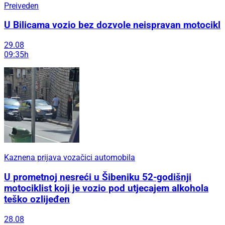
Preiveden
U Bilicama vozio bez dozvole neispravan motocikl
29.08
09:35h
Kaznena prijava vozačici automobila
U prometnoj nesreći u Šibeniku 52-godišnji
motociklist koji je vozio pod utjecajem alkohola
teško ozlijeđen
28.08