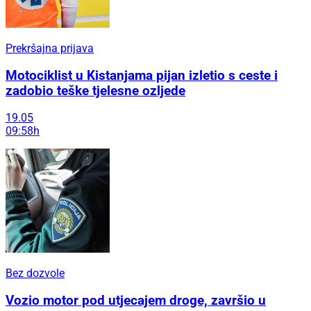
Prekršajna prijava
Motociklist u Kistanjama pijan izletio s ceste i
zadobio teške tjelesne ozljede
19.05
09:58h
Bez dozvole
Vozio motor pod utjecajem droge, završio u