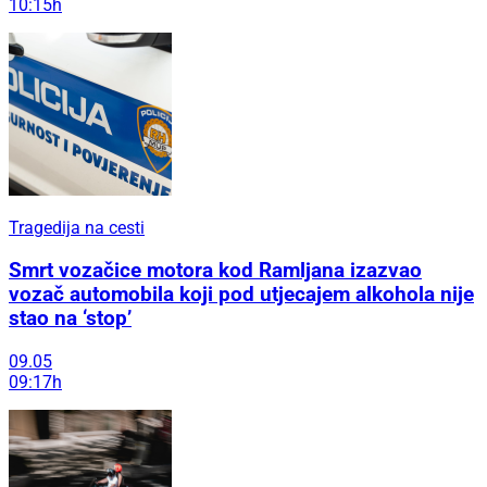
10:15h
Tragedija na cesti
Smrt vozačice motora kod Ramljana izazvao
vozač automobila koji pod utjecajem alkohola nije
stao na ‘stop’
09.05
09:17h