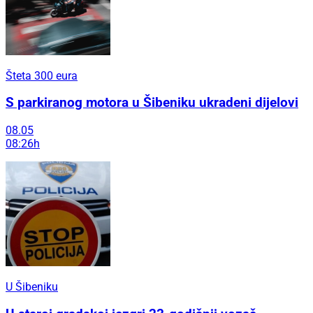
Šteta 300 eura
S parkiranog motora u Šibeniku ukradeni dijelovi
08.05
08:26h
U Šibeniku