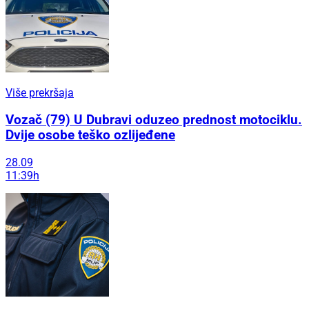
Više prekršaja
Vozač (79) U Dubravi oduzeo prednost motociklu.
Dvije osobe teško ozlijeđene
28.09
11:39h