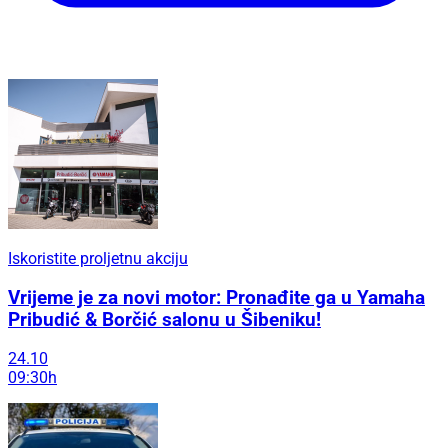
Iskoristite proljetnu akciju
Vrijeme je za novi motor: Pronađite ga u Yamaha
Pribudić & Borčić salonu u Šibeniku!
24.10
09:30h