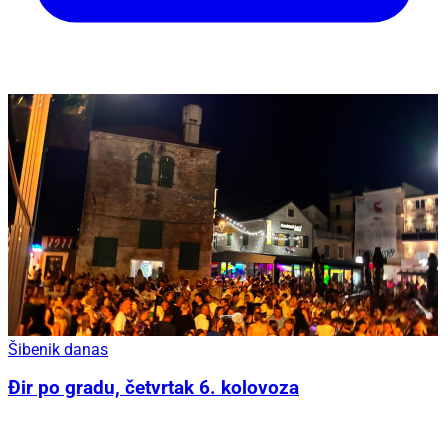
Šibenik danas
Đir po gradu, četvrtak 6. kolovoza