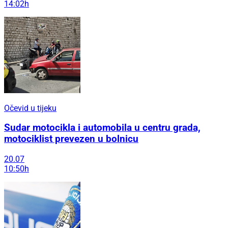
14:02h
Očevid u tijeku
Sudar motocikla i automobila u centru grada,
motociklist prevezen u bolnicu
20.07
10:50h