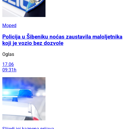
Moped
Policija u Šibeniku noćas zaustavila maloljetnika
koji je vozio bez dozvole
Oglas
17.06
09:31h
Slijedi joj kaznena prijava