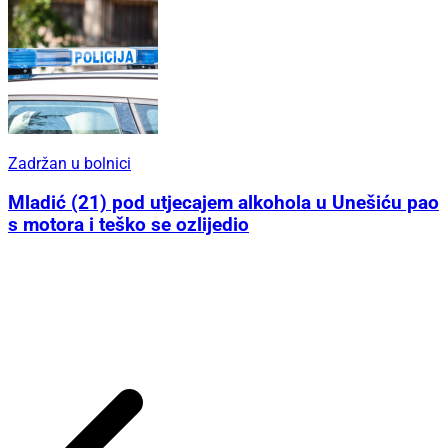
Zadržan u bolnici
Mladić (21) pod utjecajem alkohola u Unešiću pao
s motora i teško se ozlijedio