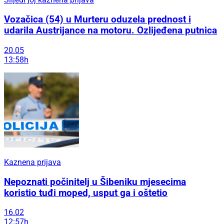
Vozačica (54) u Murteru oduzela prednost i
udarila Austrijance na motoru. Ozlijeđena putnica
20.05
13:58h
Kaznena prijava
Nepoznati počinitelj u Šibeniku mjesecima
koristio tuđi moped, usput ga i oštetio
16.02
12:57h