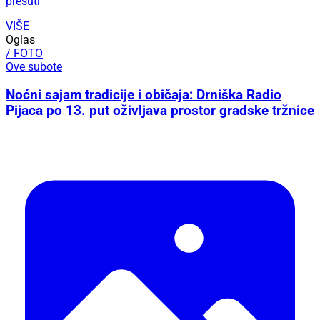
prešuti
VIŠE
Oglas
/ FOTO
Ove subote
Noćni sajam tradicije i običaja: Drniška Radio
Pijaca po 13. put oživljava prostor gradske tržnice