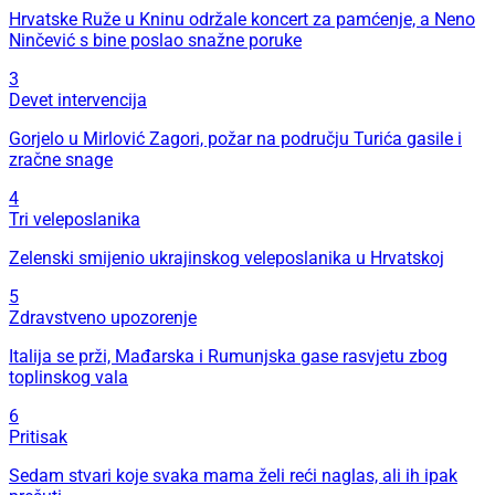
Hrvatske Ruže u Kninu održale koncert za pamćenje, a Neno
Ninčević s bine poslao snažne poruke
3
Devet intervencija
Gorjelo u Mirlović Zagori, požar na području Turića gasile i
zračne snage
4
Tri veleposlanika
Zelenski smijenio ukrajinskog veleposlanika u Hrvatskoj
5
Zdravstveno upozorenje
Italija se prži, Mađarska i Rumunjska gase rasvjetu zbog
toplinskog vala
6
Pritisak
Sedam stvari koje svaka mama želi reći naglas, ali ih ipak