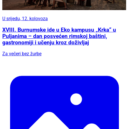
U srijedu, 12. kolovoza
XVIII. Burnumske ide u Eko kampusu „Krka“ u
Puljanima – dan posvećen rimskoj baštini,
gastronomiji i učenju kroz doživljaj
Za večeri bez žurbe