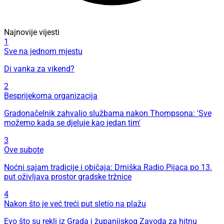
Najnovije vijesti
1
Sve na jednom mjestu
Di vanka za vikend?
2
Besprijekorna organizacija
Gradonačelnik zahvalio službama nakon Thompsona: 'Sve
možemo kada se djeluje kao jedan tim'
3
Ove subote
Noćni sajam tradicije i običaja: Drniška Radio Pijaca po 13.
put oživljava prostor gradske tržnice
4
Nakon što je već treći put sletio na plažu
Evo što su rekli iz Grada i županijskog Zavoda za hitnu