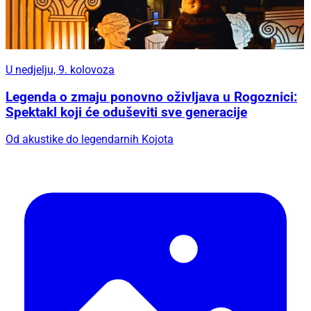
U nedjelju, 9. kolovoza
Legenda o zmaju ponovno oživljava u Rogoznici:
Spektakl koji će oduševiti sve generacije
Od akustike do legendarnih Kojota