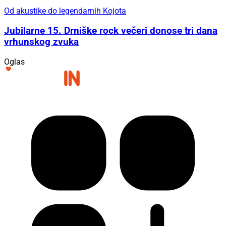
Od akustike do legendarnih Kojota
Jubilarne 15. Drniške rock večeri donose tri dana
vrhunskog zvuka
Oglas