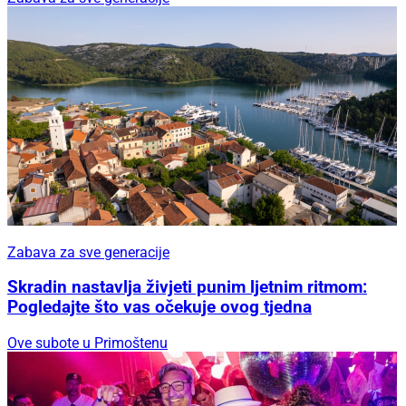
Zabava za sve generacije
Skradin nastavlja živjeti punim ljetnim ritmom:
Pogledajte što vas očekuje ovog tjedna
Ove subote u Primoštenu