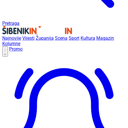
Pretraga
Najnovije
Vijesti
Županija
Scena
Sport
Kultura
Magazin
Kolumne
Promo