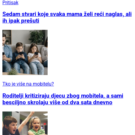
Pritisak
Sedam stvari koje svaka mama želi reći naglas, ali
ih ipak prešuti
Tko je više na mobitelu?
Roditelji kritiziraju djecu zbog mobitela, a sami
besciljno skrolaju više od dva sata dnevno