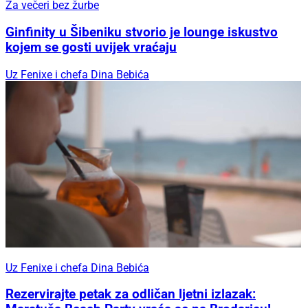
Za večeri bez žurbe
Ginfinity u Šibeniku stvorio je lounge iskustvo
kojem se gosti uvijek vraćaju
Uz Fenixe i chefa Dina Bebića
Uz Fenixe i chefa Dina Bebića
Rezervirajte petak za odličan ljetni izlazak: