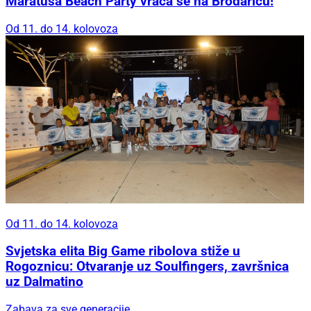
Maratuša Beach Party vraća se na Brodaricu!
Od 11. do 14. kolovoza
Od 11. do 14. kolovoza
Svjetska elita Big Game ribolova stiže u
Rogoznicu: Otvaranje uz Soulfingers, završnica
uz Dalmatino
Zabava za sve generacije