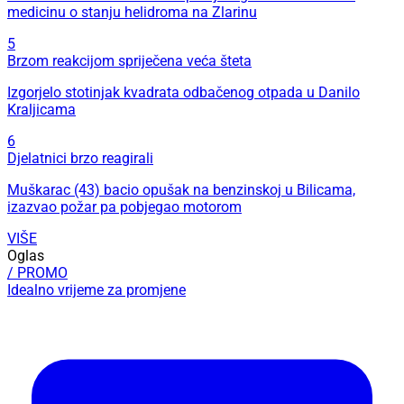
medicinu o stanju helidroma na Zlarinu
5
Brzom reakcijom spriječena veća šteta
Izgorjelo stotinjak kvadrata odbačenog otpada u Danilo
Kraljicama
6
Djelatnici brzo reagirali
Muškarac (43) bacio opušak na benzinskoj u Bilicama,
izazvao požar pa pobjegao motorom
VIŠE
Oglas
/ PROMO
Idealno vrijeme za promjene