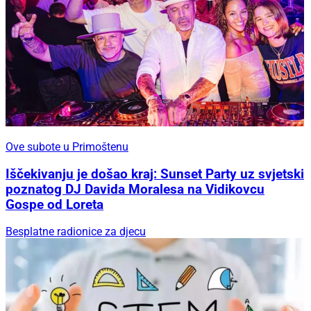
Ove subote u Primoštenu
Iščekivanju je došao kraj: Sunset Party uz svjetski
poznatog DJ Davida Moralesa na Vidikovcu
Gospe od Loreta
Besplatne radionice za djecu