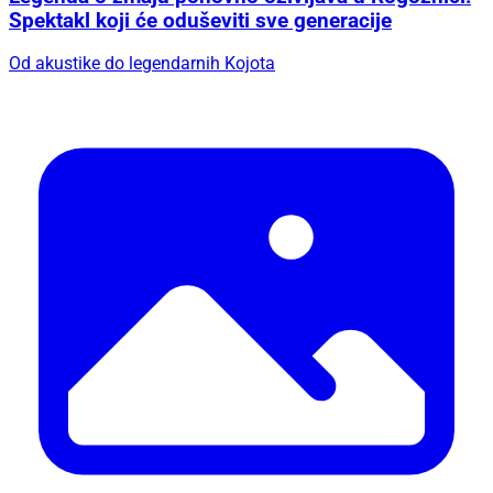
Spektakl koji će oduševiti sve generacije
Od akustike do legendarnih Kojota