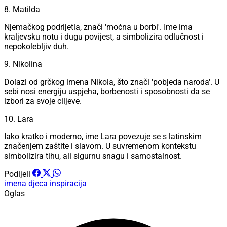
8. Matilda
Njemačkog podrijetla, znači 'moćna u borbi'. Ime ima
kraljevsku notu i dugu povijest, a simbolizira odlučnost i
nepokolebljiv duh.
9. Nikolina
Dolazi od grčkog imena Nikola, što znači 'pobjeda naroda'. U
sebi nosi energiju uspjeha, borbenosti i sposobnosti da se
izbori za svoje ciljeve.
10. Lara
Iako kratko i moderno, ime Lara povezuje se s latinskim
značenjem zaštite i slavom. U suvremenom kontekstu
simbolizira tihu, ali sigurnu snagu i samostalnost.
Podijeli
imena
djeca
inspiracija
Oglas