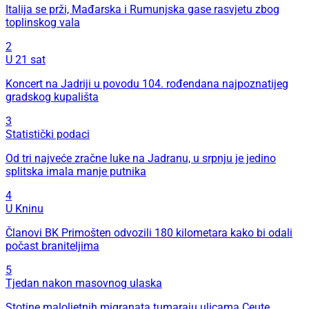
Italija se prži, Mađarska i Rumunjska gase rasvjetu zbog
toplinskog vala
2
U 21 sat
Koncert na Jadriji u povodu 104. rođendana najpoznatijeg
gradskog kupališta
3
Statistički podaci
Od tri najveće zračne luke na Jadranu, u srpnju je jedino
splitska imala manje putnika
4
U Kninu
Članovi BK Primošten odvozili 180 kilometara kako bi odali
počast braniteljima
5
Tjedan nakon masovnog ulaska
Stotine maloljetnih migranata tumaraju ulicama Ceute