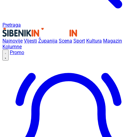
Pretraga
Najnovije
Vijesti
Županija
Scena
Sport
Kultura
Magazin
Kolumne
Promo