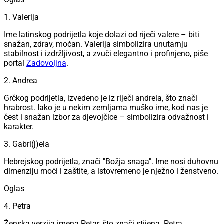
1. Valerija
Ime latinskog podrijetla koje dolazi od riječi valere – biti
snažan, zdrav, moćan. Valerija simbolizira unutarnju
stabilnost i izdržljivost, a zvuči elegantno i profinjeno, piše
portal
Zadovoljna
.
2. Andrea
Grčkog podrijetla, izvedeno je iz riječi andreia, što znači
hrabrost. Iako je u nekim zemljama muško ime, kod nas je
čest i snažan izbor za djevojčice – simbolizira odvažnost i
karakter.
3. Gabri(j)ela
Hebrejskog podrijetla, znači "Božja snaga". Ime nosi duhovnu
dimenziju moći i zaštite, a istovremeno je nježno i ženstveno.
Oglas
4. Petra
Ženska verzija imena Petar, što znači stijena. Petra