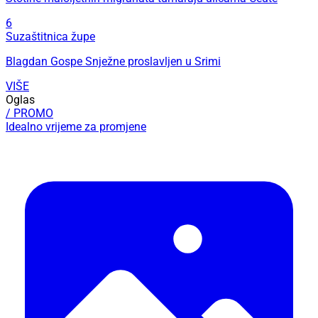
6
Suzaštitnica župe
Blagdan Gospe Snježne proslavljen u Srimi
VIŠE
Oglas
/ PROMO
Idealno vrijeme za promjene