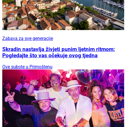
Zabava za sve generacije
Skradin nastavlja živjeti punim ljetnim ritmom:
Pogledajte što vas očekuje ovog tjedna
Ove subote u Primoštenu