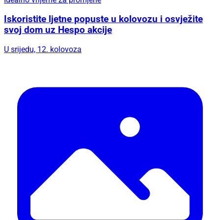
Iskoristite ljetne popuste u kolovozu i osvježite
svoj dom uz Hespo akcije
U srijedu, 12. kolovoza