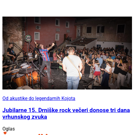
Od akustike do legendarnih Kojota
Jubilarne 15. Drniške rock večeri donose tri dana
vrhunskog zvuka
Oglas