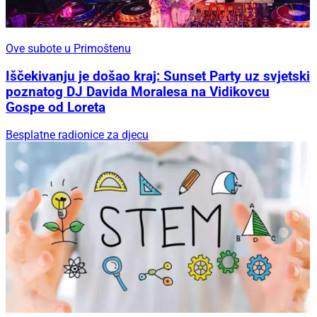
Ove subote u Primoštenu
Iščekivanju je došao kraj: Sunset Party uz svjetski
poznatog DJ Davida Moralesa na Vidikovcu
Gospe od Loreta
Besplatne radionice za djecu