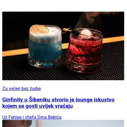
Za večeri bez žurbe
Ginfinity u Šibeniku stvorio je lounge iskustvo
kojem se gosti uvijek vraćaju
Uz Fenixe i chefa Dina Bebića