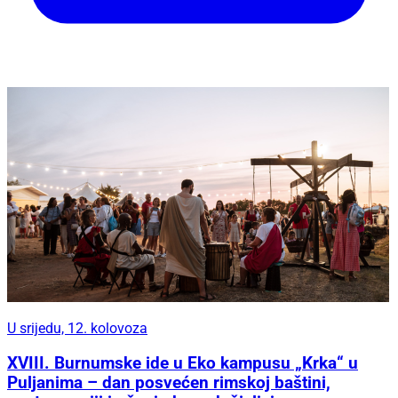
U srijedu, 12. kolovoza
XVIII. Burnumske ide u Eko kampusu „Krka“ u
Puljanima – dan posvećen rimskoj baštini,