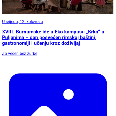
U srijedu, 12. kolovoza
XVIII. Burnumske ide u Eko kampusu „Krka“ u
Puljanima – dan posvećen rimskoj baštini,
gastronomiji i učenju kroz doživljaj
Za večeri bez žurbe