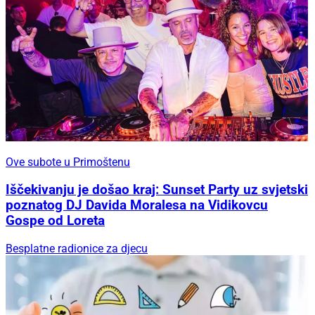
Ove subote u Primoštenu
Iščekivanju je došao kraj: Sunset Party uz svjetski
poznatog DJ Davida Moralesa na Vidikovcu
Gospe od Loreta
Besplatne radionice za djecu