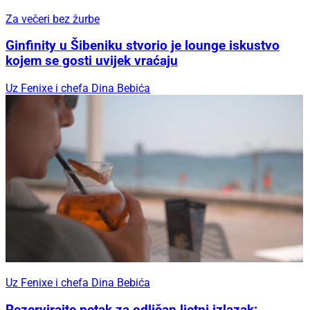
Za večeri bez žurbe
Ginfinity u Šibeniku stvorio je lounge iskustvo
kojem se gosti uvijek vraćaju
Uz Fenixe i chefa Dina Bebića
Uz Fenixe i chefa Dina Bebića
Rezervirajte petak za odličan ljetni izlazak: