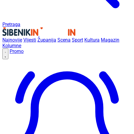
Pretraga
Najnovije
Vijesti
Županija
Scena
Sport
Kultura
Magazin
Kolumne
Promo