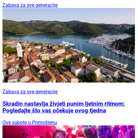
Zabava za sve generacije
Zabava za sve generacije
Skradin nastavlja živjeti punim ljetnim ritmom:
Pogledajte što vas očekuje ovog tjedna
Ove subote u Primoštenu