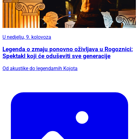
U nedjelju, 9. kolovoza
Legenda o zmaju ponovno oživljava u Rogoznici:
Spektakl koji će oduševiti sve generacije
Od akustike do legendarnih Kojota