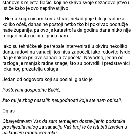
stanovnik mjesta Bačići
koji ne skriva svoje nezadovoljstvo i
ističe kako je ovo neprihvatljivo
- Nema koga nisam kontaktirao, nekad prije bilo je radnika
koliko oćeš, danas ne postoji netko tko bi pokrivao područje
naše županije, pa ovo je katastrofa da godinu dana nitko nije
mogao ništa učiniti - priča nam.
Iako su tehničke ekipe trebale intervenirati u okviru nekoliko
dana, radovi na sanaciji još nisu započeli
, iako redovito tvrde
da je nakon prijave sanacija započela.
Navodno, jedan od
razloga je manjak radne snage, što su potvrdili i predstavnici
lokalnog pružatelja usluga
.
Jedan od odgovora koji su
poslali glasio je:
Poštovani gospodine Bačić,
žao mi je zbog nastalih neugodnosti koje ste nam opisali.
Oglas
Obavještavam Vas da sam temeljem dostavljenih podataka
proslijedila nalog za sanaciju
Vaš
broj te će isti biti izvršen u
najkraćem mogućem roku.