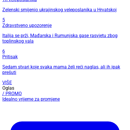
Zelenski smijenio ukrajinskog veleposlanika u Hrvatskoj
5
Zdravstveno upozorenje
Italija se prži, Mađarska i Rumunjska gase rasvjetu zbog
toplinskog vala
6
Pritisak
Sedam stvari koje svaka mama želi reći naglas, ali ih ipak
prešuti
VIŠE
Oglas
/ PROMO
Idealno vrijeme za promjene