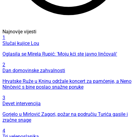
Najnovije vijesti
1
Slučaj kujice Lou
Oglasila se Mirela Rupić: 'Moju kći ste javno linčovali'
2
Dan domovinske zahvalnosti
Hrvatske Ruže u Kninu održale koncert za pamćenje, a Neno
Ninčević s bine poslao snažne poruke
3
Devet intervencija
Gorjelo u Mirlović Zagori, požar na području Turića gasile i
zračne snage
4
Tri veleposlanika