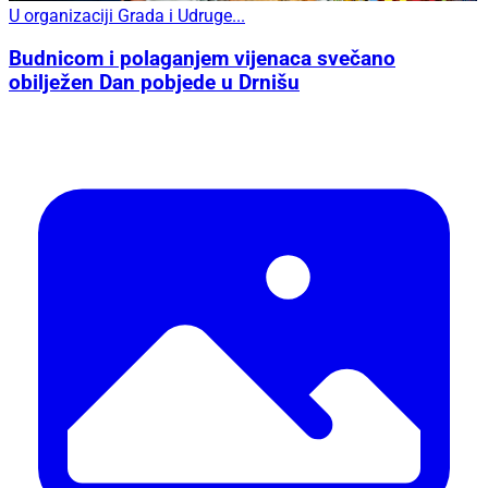
U organizaciji Grada i Udruge...
Budnicom i polaganjem vijenaca svečano
obilježen Dan pobjede u Drnišu