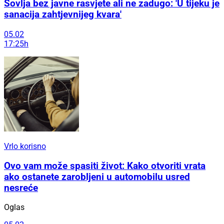
Sovlja bez javne rasvjete ali ne zadugo: 'U tijeku je
sanacija zahtjevnijeg kvara'
05.02
17:25h
Vrlo korisno
Ovo vam može spasiti život: Kako otvoriti vrata
ako ostanete zarobljeni u automobilu usred
nesreće
Oglas