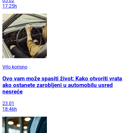
05.02
17:25h
Vrlo korisno
Ovo vam može spasiti život: Kako otvoriti vrata
ako ostanete zarobljeni u automobilu usred
nesreće
23.01
18:46h