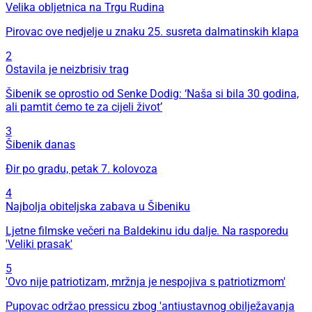
Velika obljetnica na Trgu Rudina
Pirovac ove nedjelje u znaku 25. susreta dalmatinskih klapa
2
Ostavila je neizbrisiv trag
Šibenik se oprostio od Senke Dodig: ‘Naša si bila 30 godina,
ali pamtit ćemo te za cijeli život’
3
Šibenik danas
Đir po gradu, petak 7. kolovoza
4
Najbolja obiteljska zabava u Šibeniku
Ljetne filmske večeri na Baldekinu idu dalje. Na rasporedu
'Veliki prasak'
5
'Ovo nije patriotizam, mržnja je nespojiva s patriotizmom'
Pupovac održao pressicu zbog 'antiustavnog obilježavanja