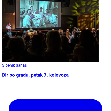
Šibenik danas
Đir po gradu, petak 7. kolovoza