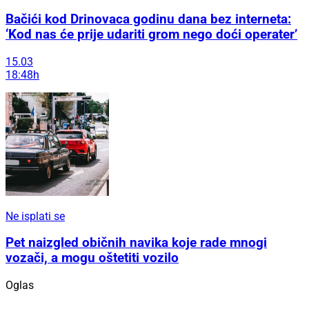
Bačići kod Drinovaca godinu dana bez interneta:
‘Kod nas će prije udariti grom nego doći operater’
15.03
18:48h
Ne isplati se
Pet naizgled običnih navika koje rade mnogi
vozači, a mogu oštetiti vozilo
Oglas