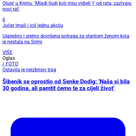
Oluje' u Kninu: 'Mladi ljudi koji nisu vidjeli 'r' od rata, zazivaju
novi rat'
6
Jučer imali i još jednu akciju
Uspješno i sretno dovršena potraga za starijom ženom koja
je nestala na Srimi
VIŠE
Oglas
/ FOTO
Ostavila je neizbrisiv trag
Šibenik se oprostio od Senke Dodig: ‘Naša si bila
30 godina, ali pamtit ćemo te za cijeli život’