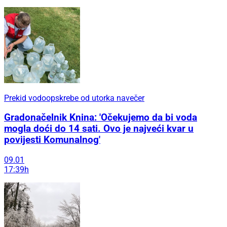
Prekid vodoopskrebe od utorka navečer
Gradonačelnik Knina: 'Očekujemo da bi voda
mogla doći do 14 sati. Ovo je najveći kvar u
povijesti Komunalnog'
09.01
17:39h