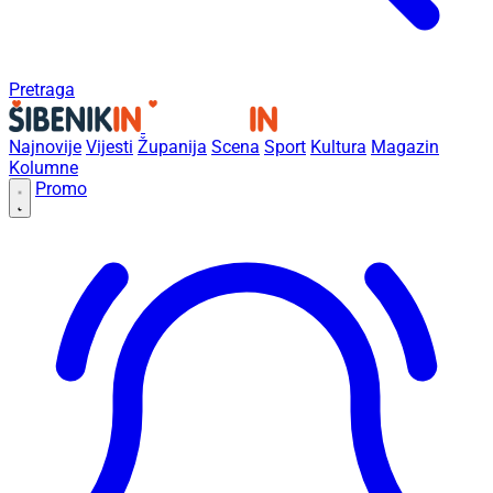
Pretraga
Najnovije
Vijesti
Županija
Scena
Sport
Kultura
Magazin
Kolumne
Promo