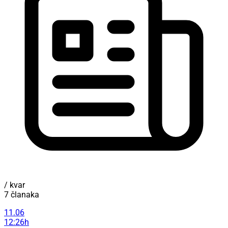
/ kvar
7 članaka
11.06
12:26h