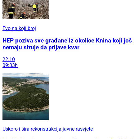
Evo na koji broj
HEP poziva sve građane iz okolice Knina koji još
nemaju struje da prijave kvar
22.10
09:33h
Uskoro i šira rekonstrukcija javne rasvjete