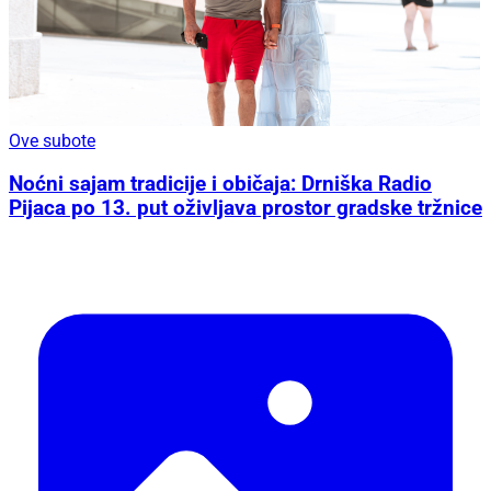
Ove subote
Noćni sajam tradicije i običaja: Drniška Radio
Pijaca po 13. put oživljava prostor gradske tržnice