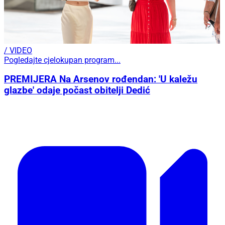
/ VIDEO
Pogledajte cjelokupan program...
PREMIJERA Na Arsenov rođendan: 'U kaležu
glazbe' odaje počast obitelji Dedić