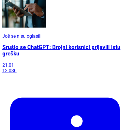
Još se nisu oglasili
Srušio se ChatGPT: Brojni korisnici prijavili istu
grešku
21.01
13:03h