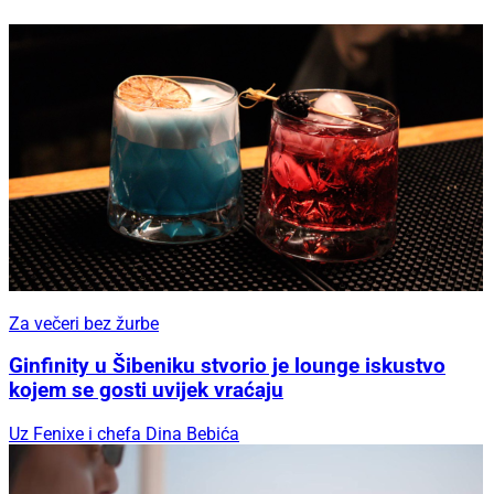
Za večeri bez žurbe
Ginfinity u Šibeniku stvorio je lounge iskustvo
kojem se gosti uvijek vraćaju
Uz Fenixe i chefa Dina Bebića