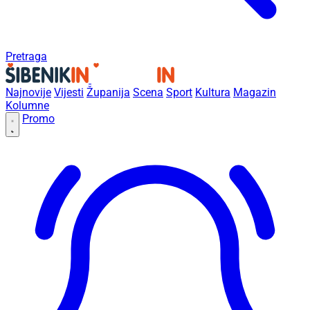
Pretraga
Najnovije
Vijesti
Županija
Scena
Sport
Kultura
Magazin
Kolumne
Promo