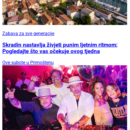
Zabava za sve generacije
Skradin nastavlja živjeti punim ljetnim ritmom:
Pogledajte što vas očekuje ovog tjedna
Ove subote u Primoštenu