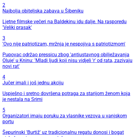
2
Najbolja obiteljska zabava u Šibeniku
Ljetne filmske večeri na Baldekinu idu dalje. Na rasporedu
'Veliki prasak'
3
'Ovo nije patriotizam, mržnja je nespojiva s patriotizmom'
Pupovac održao pressicu zbog 'antiustavnog obilježavanja
Oluje' u Kninu: 'Mladi ljudi koji nisu vidjeli 'r' od rata, zazivaju
novi rat'
4
Jučer imali i još jednu akciju
Uspješno i sretno dovršena potraga za starijom ženom koja
je nestala na Srimi
5
Organizatori imaju poruku za vlasnike vezova u vanjskom
portu
Šepurinski 'Burtiž' uz tradicionalnu regatu donosi i bogat