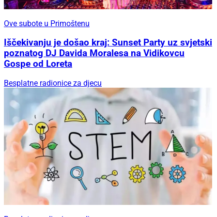
Ove subote u Primoštenu
Iščekivanju je došao kraj: Sunset Party uz svjetski
poznatog DJ Davida Moralesa na Vidikovcu
Gospe od Loreta
Besplatne radionice za djecu