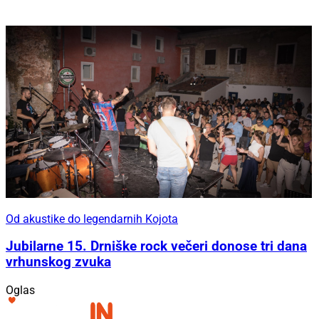
Od akustike do legendarnih Kojota
Jubilarne 15. Drniške rock večeri donose tri dana
vrhunskog zvuka
Oglas