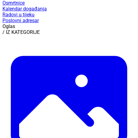
Osmrtnice
Kalendar događanja
Radovi u tijeku
Poslovni adresar
Oglas
/ IZ KATEGORIJE