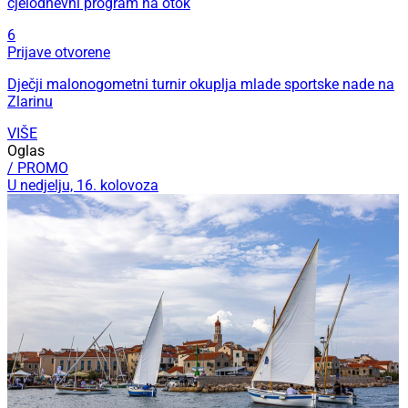
cjelodnevni program na otok
6
Prijave otvorene
Dječji malonogometni turnir okuplja mlade sportske nade na
Zlarinu
VIŠE
Oglas
/ PROMO
U nedjelju, 16. kolovoza