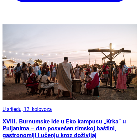
U srijedu, 12. kolovoza
XVIII. Burnumske ide u Eko kampusu „Krka“ u
Puljanima – dan posvećen rimskoj baštini,
gastronomiji i učenju kroz doživljaj