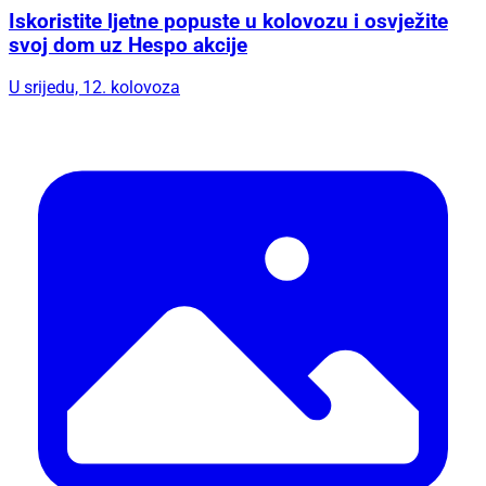
Iskoristite ljetne popuste u kolovozu i osvježite
svoj dom uz Hespo akcije
U srijedu, 12. kolovoza