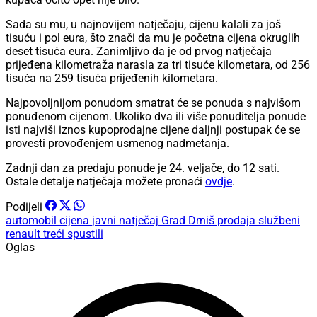
Sada su mu, u najnovijem natječaju, cijenu kalali za još
tisuću i pol eura, što znači da mu je početna cijena okruglih
deset tisuća eura. Zanimljivo da je od prvog natječaja
prijeđena kilometraža narasla za tri tisuće kilometara, od 256
tisuća na 259 tisuća prijeđenih kilometara.
Najpovoljnijom ponudom smatrat će se ponuda s najvišom
ponuđenom cijenom. Ukoliko dva ili više ponuditelja ponude
isti najviši iznos kupoprodajne cijene daljnji postupak će se
provesti provođenjem usmenog nadmetanja.
Zadnji dan za predaju ponude je 24. veljače, do 12 sati.
Ostale detalje natječaja možete pronaći
ovdje
.
Podijeli
automobil
cijena
javni natječaj
Grad Drniš
prodaja
službeni
renault
treći
spustili
Oglas