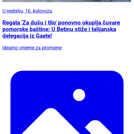
U nedjelju, 16. kolovoza
Regata 'Za dušu i tilo' ponovno okuplja čuvare
pomorske baštine: U Betinu stiže i talijanska
delegacija iz Gaete!
Idealno vrijeme za promjene