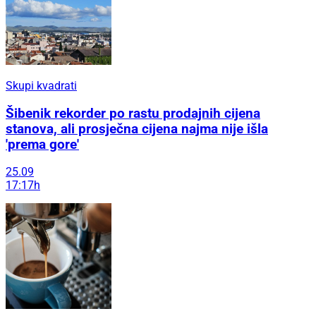
Skupi kvadrati
Šibenik rekorder po rastu prodajnih cijena
stanova, ali prosječna cijena najma nije išla
'prema gore'
25.09
17:17h