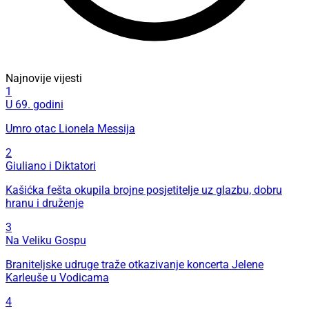
Najnovije vijesti
1
U 69. godini
Umro otac Lionela Messija
2
Giuliano i Diktatori
Kašićka fešta okupila brojne posjetitelje uz glazbu, dobru
hranu i druženje
3
Na Veliku Gospu
Braniteljske udruge traže otkazivanje koncerta Jelene
Karleuše u Vodicama
4