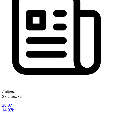
/ cijena
27 članaka
28.07
14:07h