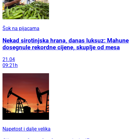
Šok na pijacama
Nekad sirotinjska hrana, danas luksuz: Mahune
dosegnule rekordne cijene, skuplje od mesa
21.04
09:21h
Napetost i dalje velika