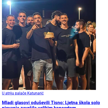
U atriju palače Katunarić
Mladi glasovi oduševili Tisno: Ljetna škola solo
pjevanja završila velikim koncertom