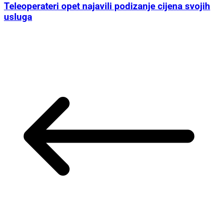
Teleoperateri opet najavili podizanje cijena svojih
usluga