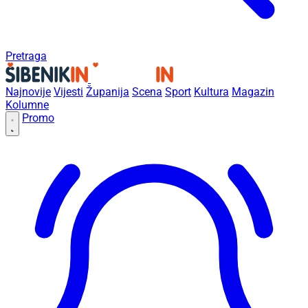
Pretraga
Najnovije
Vijesti
Županija
Scena
Sport
Kultura
Magazin
Kolumne
Promo