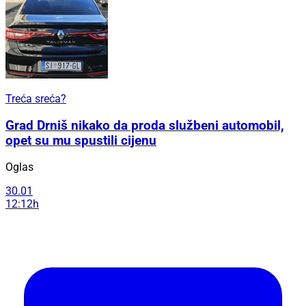
Treća sreća?
Grad Drniš nikako da proda službeni automobil,
opet su mu spustili cijenu
Oglas
30.01
12:12h