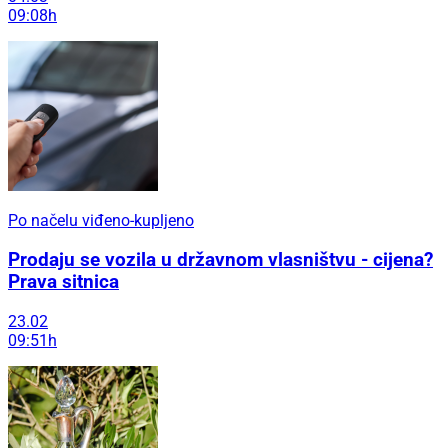
09:08h
Po načelu viđeno-kupljeno
Prodaju se vozila u državnom vlasništvu - cijena?
Prava sitnica
23.02
09:51h