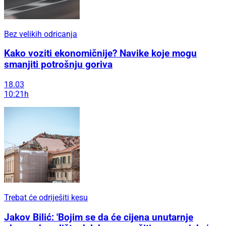
Bez velikih odricanja
Kako voziti ekonomičnije? Navike koje mogu
smanjiti potrošnju goriva
18.03
10:21h
Trebat će odriješiti kesu
Jakov Bilić: 'Bojim se da će cijena unutarnje