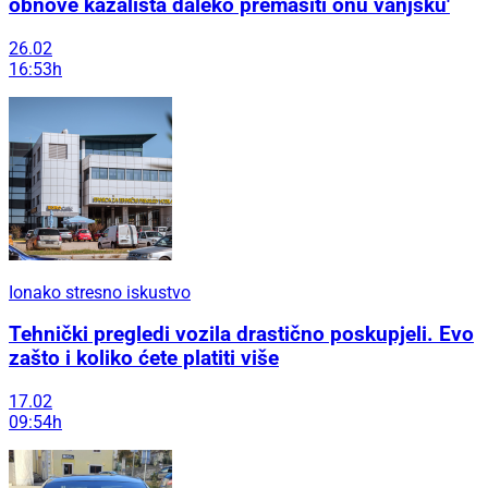
obnove kazališta daleko premašiti onu vanjsku'
26.02
16:53h
Ionako stresno iskustvo
Tehnički pregledi vozila drastično poskupjeli. Evo
zašto i koliko ćete platiti više
17.02
09:54h