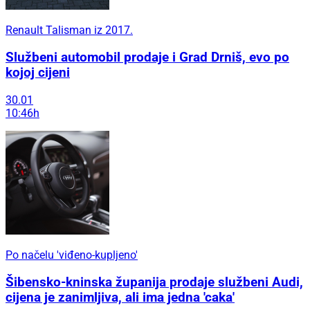
Renault Talisman iz 2017.
Službeni automobil prodaje i Grad Drniš, evo po
kojoj cijeni
30.01
10:46h
Po načelu 'viđeno-kupljeno'
Šibensko-kninska županija prodaje službeni Audi,
cijena je zanimljiva, ali ima jedna 'caka'