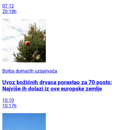
07.12
20:18h
Borba domaćih uzgajivača
Uvoz božićnih drvaca porastao za 70 posto:
Najviše ih dolazi iz ove europske zemlje
10.10
10:17h