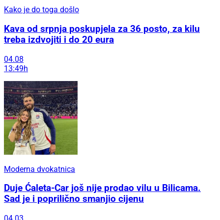
Kako je do toga došlo
Kava od srpnja poskupjela za 36 posto, za kilu
treba izdvojiti i do 20 eura
04.08
13:49h
Moderna dvokatnica
Duje Ćaleta-Car još nije prodao vilu u Bilicama.
Sad je i poprilično smanjio cijenu
04.03