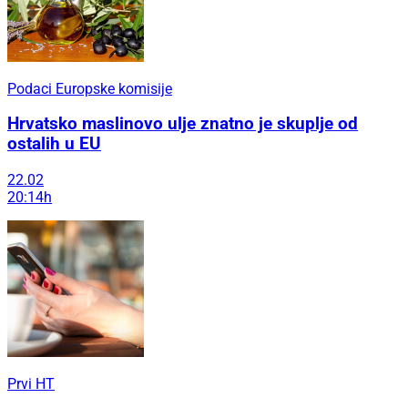
Podaci Europske komisije
Hrvatsko maslinovo ulje znatno je skuplje od
ostalih u EU
22.02
20:14h
Prvi HT