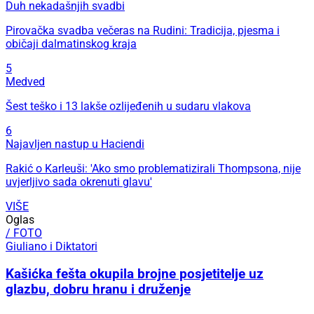
Duh nekadašnjih svadbi
Pirovačka svadba večeras na Rudini: Tradicija, pjesma i
običaji dalmatinskog kraja
5
Medved
Šest teško i 13 lakše ozlijeđenih u sudaru vlakova
6
Najavljen nastup u Haciendi
Rakić o Karleuši: 'Ako smo problematizirali Thompsona, nije
uvjerljivo sada okrenuti glavu'
VIŠE
Oglas
/ FOTO
Giuliano i Diktatori
Kašićka fešta okupila brojne posjetitelje uz
glazbu, dobru hranu i druženje