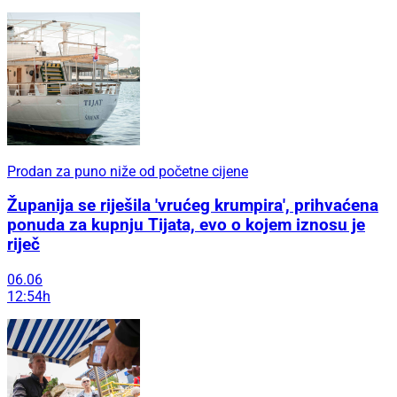
Prodan za puno niže od početne cijene
Županija se riješila 'vrućeg krumpira', prihvaćena
ponuda za kupnju Tijata, evo o kojem iznosu je
riječ
06.06
12:54h