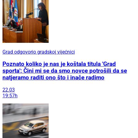
Grad odgovorio gradskoj vijećnici
Poznato koliko je nas je koštala titula 'Grad
sporta': Čini mi se da smo novce potrošili da se
natjeramo raditi ono što i inače radimo
22.03
19:57h