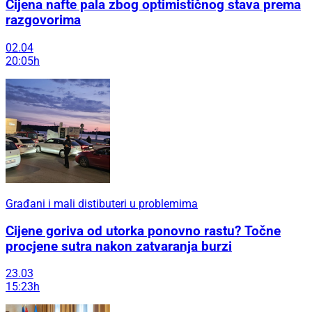
Cijena nafte pala zbog optimističnog stava prema
razgovorima
02.04
20:05h
Građani i mali distibuteri u problemima
Cijene goriva od utorka ponovno rastu? Točne
procjene sutra nakon zatvaranja burzi
23.03
15:23h