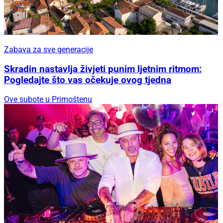
Zabava za sve generacije
Skradin nastavlja živjeti punim ljetnim ritmom:
Pogledajte što vas očekuje ovog tjedna
Ove subote u Primoštenu