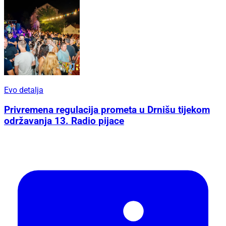
Evo detalja
Privremena regulacija prometa u Drnišu tijekom
održavanja 13. Radio pijace