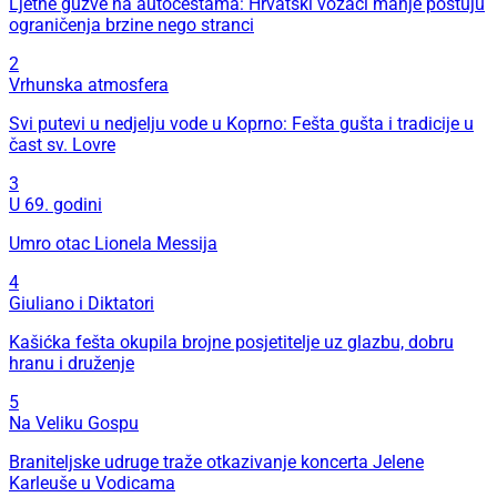
Ljetne gužve na autocestama: Hrvatski vozači manje poštuju
ograničenja brzine nego stranci
2
Vrhunska atmosfera
Svi putevi u nedjelju vode u Koprno: Fešta gušta i tradicije u
čast sv. Lovre
3
U 69. godini
Umro otac Lionela Messija
4
Giuliano i Diktatori
Kašićka fešta okupila brojne posjetitelje uz glazbu, dobru
hranu i druženje
5
Na Veliku Gospu
Braniteljske udruge traže otkazivanje koncerta Jelene
Karleuše u Vodicama