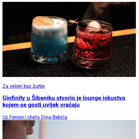
Za večeri bez žurbe
Ginfinity u Šibeniku stvorio je lounge iskustvo
kojem se gosti uvijek vraćaju
Uz Fenixe i chefa Dina Bebića