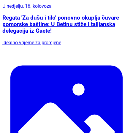
U nedjelju, 16. kolovoza
Regata 'Za dušu i tilo' ponovno okuplja čuvare
pomorske baštine: U Betinu stiže i talijanska
delegacija iz Gaete!
Idealno vrijeme za promjene