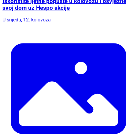
Iskoristite ljetne popuste u kolovozu i osvježite
svoj dom uz Hespo akcije
U srijedu, 12. kolovoza