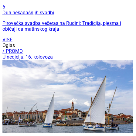
6
Duh nekadašnjih svadbi
Pirovačka svadba večeras na Rudini: Tradicija, pjesma i
običaji dalmatinskog kraja
VIŠE
Oglas
/ PROMO
U nedjelju, 16. kolovoza