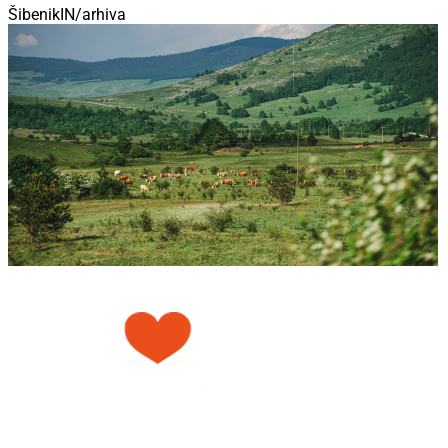
ŠibenikIN/arhiva