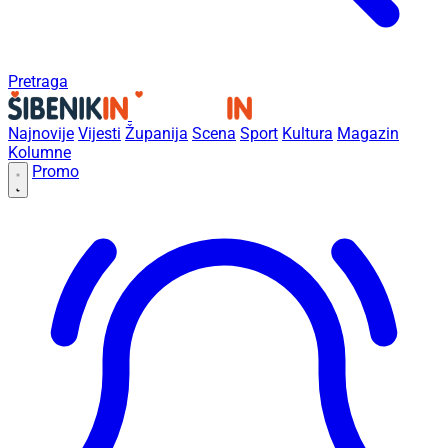
Pretraga
Najnovije
Vijesti
Županija
Scena
Sport
Kultura
Magazin
Kolumne
Promo