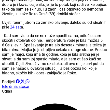
dobro je i krava ocijenila, jer je to potok koji radi velike bujice,
tako da sam se skinuo, i u zadnji čas otplivao po nemoćnu
životinju - kaže Roko Grcić (39) drniški stočar.
Uvjeti ranim jutrom za zimsko plivanje, daleko su od idealnih,
piše
24 sat
a.
- Kad sam vidio da se ne može spasiti sama, odlučio sam
skočiti i otplivati do nje. Temperatura vode je bila možda 5 ili
6 Celzijevih. Spašavanje je trajalo desetak minuta, a telica je
bila mirna. Majka ju je strpljivo čekala s druge strane. Predao
sam je majci, koja ima tri godine, koja je bila sretna jer je
shvatila da sam joj spasio mlado, a ja sam otišao kući se
utopliti. Cijeli život živimo uz stoku, ali ovo mi je prvi put da
sam se našao u ovakvoj situaciji, a bez obzira koliko je
hladno, skočio bih - opet - zaključio je Roko.
Podijeli
tele
drnis
stočar
Oglas