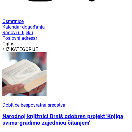
Osmrtnice
Kalendar događanja
Radovi u tijeku
Poslovni adresar
Oglas
/ IZ KATEGORIJE
Dobit će bespovratna sredstva
Narodnoj knjižnici Drniš odobren projekt 'Knjiga
svima-gradimo zajednicu čitanjem'