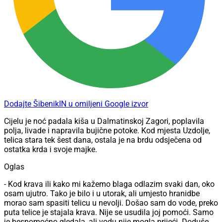
Dodajte ŠibenikIN u omiljeni Google izvor
Cijelu je noć padala kiša u Dalmatinskoj Zagori, poplavila
polja, livade i napravila bujične potoke. Kod mjesta Uzdolje,
telica stara tek šest dana, ostala je na brdu odsječena od
ostatka krda i svoje majke.
Oglas
- Kod krava ili kako mi kažemo blaga odlazim svaki dan, oko
osam ujutro. Tako je bilo i u utorak, ali umjesto hranidbe
morao sam spasiti telicu u nevolji. Došao sam do vode, preko
puta telice je stajala krava. Nije se usudila joj pomoći. Samo
je bespomoćno gledala, ali vodu nije mogla prijeći. Doduše,